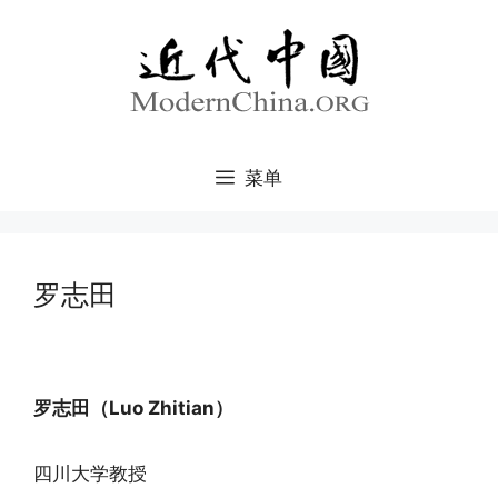
跳
至
内
容
菜单
罗志田
罗志田（Luo Zhitian）
四川大学教授