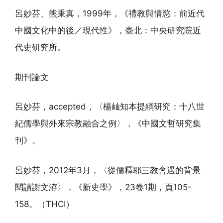
呂妙芬、熊秉真，1999年，《禮教與情慾：前近代
中國文化中的後／現代性》，臺北：中央研究院近
代史研究所。
期刊論文
呂妙芬，accepted，〈楊屾知本提綱研究：十八世
紀儒學與外來宗教融合之例〉，《中國文哲研究集
刊》。
呂妙芬，2012年3月，〈從儒釋耶三教會遇的背景
閱讀謝文洊〉，《新史學》，23卷1期，頁105-
158。（THCI）