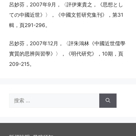
呂妙芬，2007年9月，〈評伊東貴之，《思想とし
ての中國近世》〉，《中國文哲研究集刊》，第31
輯，頁291-296。
呂妙芬，2007年12月，〈評朱鴻林《中國近世儒學
實質的思辨與習學》〉，《明代研究》，10期，頁
209-215。
搜
索：