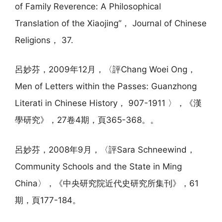
of Family Reverence: A Philosophical
Translation of the Xiaojing”， Journal of Chinese
Religions， 37.
呂妙芬，2009年12月，〈評Chang Woei Ong，
Men of Letters within the Passes: Guanzhong
Literati in Chinese History， 907-1911 〉，《漢
學研究》，27卷4期，頁365-368。。
呂妙芬，2008年9月，〈評Sara Schneewind，
Community Schools and the State in Ming
China〉，《中央研究院近代史研究所集刊》，61
期，頁177-184。