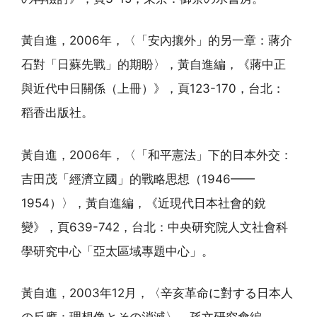
黃自進，2006年，〈「安內攘外」的另一章：蔣介
石對「日蘇先戰」的期盼〉，黃自進編，《蔣中正
與近代中日關係（上冊）》，頁123-170，台北：
稻香出版社。
黃自進，2006年，〈「和平憲法」下的日本外交：
吉田茂「經濟立國」的戰略思想（1946——
1954）〉，黃自進編，《近現代日本社會的銳
變》，頁639-742，台北：中央研究院人文社會科
學研究中心「亞太區域專題中心」。
黃自進，2003年12月，〈辛亥革命に對する日本人