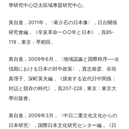
學研究中心亞太區域專題研究中心。
黃自進，2011年，〈蒋介石の日本像〉，日台關係
研究會編，《辛亥革命一○○年と日本》，頁85-
119，東京：早稻田。
黃自進，2009年6月，〈地域認識と国際秩序──北
伐期における日本の対中政策〉，貴志俊彦、谷垣
真理子、深町英夫編，《摸索する近代日中関係：
対話と競存の時代》，頁207-228，東京：東京大
學出版會。
黃自進，2009年3月，〈中日二重文化文化からの
日本研究〉，国際日本文化研究センター編，《日