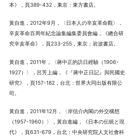
本》，頁389-432，東京：東方書店。
黃自進，2012年9月，〈日本人の辛亥革命觀〉，
辛亥革命百周年紀念論集編集委員會編，《總合研
究辛亥革命》，頁233-255，東京：岩波書店。
黃自進，2011年，〈蔣中正的訪日經驗（1906-
1927）〉，呂芳上編，《『蔣中正日記』與民國史
研究》，頁157-182，台北：世界大同出版有限公
司。
黃自進，2011年12月，〈岸信介內閣の外交構想
（1957-1960）〉，黃自進編，《日本の伝統と現
代》，頁631-679，台北：中央研究院人文社會科