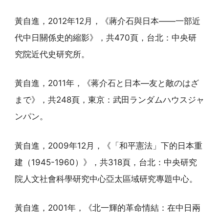
黃自進，2012年12月，《蔣介石與日本——一部近
代中日關係史的縮影》，共470頁，台北：中央研
究院近代史研究所。
黃自進，2011年，《蒋介石と日本―友と敵のはざ
まで》，共248頁，東京：武田ランダムハウスジャ
ンパン。
黃自進，2009年12月，《「和平憲法」下的日本重
建（1945-1960）》，共318頁，台北：中央研究
院人文社會科學研究中心亞太區域研究專題中心。
黃自進，2001年，《北一輝的革命情結：在中日兩