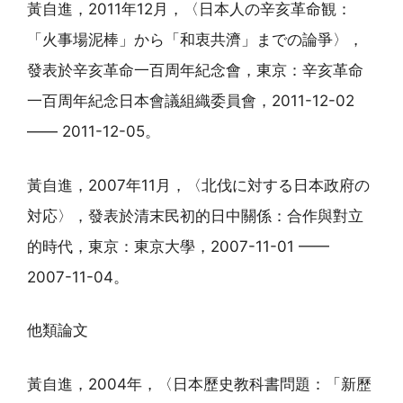
黃自進，2011年12月，〈日本人の辛亥革命観：
「火事場泥棒」から「和衷共濟」までの論爭〉，
發表於辛亥革命一百周年紀念會，東京：辛亥革命
一百周年紀念日本會議組織委員會，2011-12-02
—— 2011-12-05。
黃自進，2007年11月，〈北伐に対する日本政府の
対応〉，發表於清末民初的日中關係：合作與對立
的時代，東京：東京大學，2007-11-01 ——
2007-11-04。
他類論文
黃自進，2004年，〈日本歷史教科書問題：「新歷