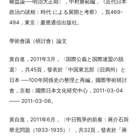
權益論──明治大正期〉，中村勝範編，《近代日本
政治の諸相：時代 による展開と考察》，頁469-
494，東京：慶應通信出版社。
學術會議（研討會）論文
黃自進，2011年3月，〈国際公義と国際連盟の脱
退〉，共45頁，發表於「中国東北部（旧満州）と
日本 ──100年関係史の整理と再編」國際學術研討
會，京都：國際日本文化研究中心，2011-03-04
—— 2011-03-06。
黃自進，2011年6月，〈中日戰爭的前奏：蔣介石與
華北問題（1933-1935）〉，共32頁，發表於「蔣