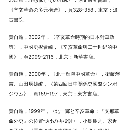
の反應：理想像とその消滅〉，孫文研究會編，
《辛亥革命の多元構造》，頁328-358，東京：汲
古書院。
黃自進，2002年，〈辛亥革命時期的日本對華政
策〉，中國史學會編，《辛亥革命與二十世紀的中
國》，頁2099-2116，北京：新華書店。
黃自進，2000年，〈北一輝與中國革命〉，衛藤瀋
吉、山田辰雄編，《第四回日中關係史國際シンポ
ジウム》，頁169-197，東京：東方書店。
黃自進，1999年，〈北一輝と辛亥革命：『支那革
命外史』の位置づけの再檢討〉，小島朋之、家近