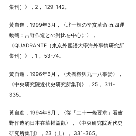
集刊）》，2， 129-142。
黃自進，1999年3月，〈北一輝の辛亥革命‧五四運
動觀：吉野作造との對比を中心に〉，
《QUADRANTE（東京外國語大學海外事情研究所
集刊）》，1， 53-74。
黃自進，1996年6月，〈犬養毅與九一八事變〉，
《中央研究院近代史研究所集刊》，25， 311-
335。
黃自進，1994年6月，〈從「二十一條要求」看吉
野作造的日本在華權益觀〉，《中央研究院近代史
研究所集刊》，23（上）， 331-365。