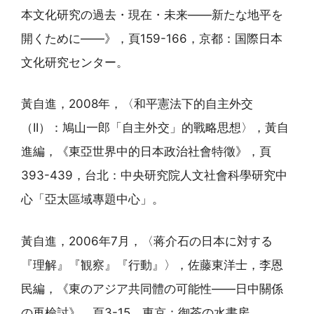
本文化研究の過去・現在・未来——新たな地平を
開くために——》，頁159-166，京都：国際日本
文化研究センター。
黃自進，2008年，〈和平憲法下的自主外交
（II）：鳩山一郎「自主外交」的戰略思想〉，黃自
進編，《東亞世界中的日本政治社會特徵》，頁
393-439，台北：中央研究院人文社會科學研究中
心「亞太區域專題中心」。
黃自進，2006年7月，〈蒋介石の日本に対する
『理解』『観察』『行動』〉，佐藤東洋士，李恩
民編，《東のアジア共同體の可能性——日中關係
の再檢討》，頁3-15，東京：御茶の水書房。