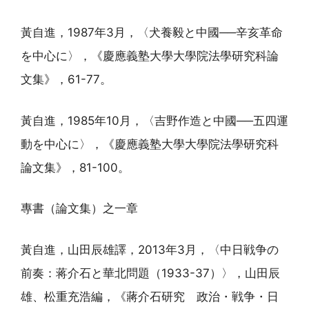
黃自進，1987年3月，〈犬養毅と中國──辛亥革命
を中心に〉，《慶應義塾大學大學院法學研究科論
文集》，61-77。
黃自進，1985年10月，〈吉野作造と中國──五四運
動を中心に〉，《慶應義塾大學大學院法學研究科
論文集》，81-100。
專書（論文集）之一章
黃自進，山田辰雄譯，2013年3月，〈中日戦争の
前奏：蒋介石と華北問題（1933-37）〉，山田辰
雄、松重充浩編，《蔣介石研究 政治・戦争・日