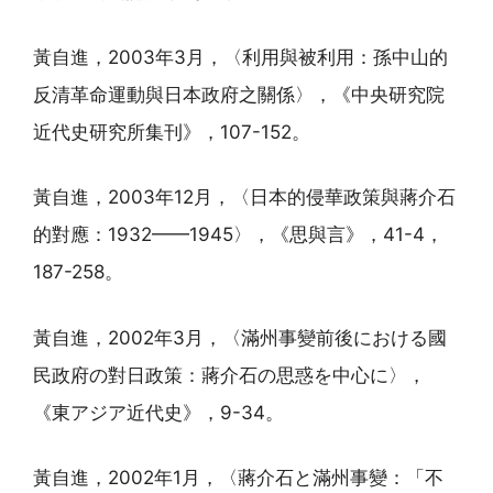
黃自進，2003年3月，〈利用與被利用：孫中山的
反清革命運動與日本政府之關係〉，《中央研究院
近代史研究所集刊》，107-152。
黃自進，2003年12月，〈日本的侵華政策與蔣介石
的對應：1932——1945〉，《思與言》，41-4，
187-258。
黃自進，2002年3月，〈滿州事變前後における國
民政府の對日政策：蔣介石の思惑を中心に〉，
《東アジア近代史》，9-34。
黃自進，2002年1月，〈蔣介石と滿州事變：「不