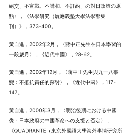
絕交、不宣戰、不講和、不訂約」の對日政策の原
點〉，《法學研究（慶應義塾大學法學部集
刊）》，373-400。
黃自進，2002年2月，〈蔣中正先生在日本學習的
一段歲月〉，《近代中國》，28-62。
黃自進，2002年12月，〈蔣中正先生與九一八事
變：不抵抗責任的探討〉，《近代中國》，117-
147。
黃自進，2000年3月，〈明治後期における中國
像：日本政府の中國革命への支援と否定〉，
《QUADRANTE（東京外國語大學海外事情研究所