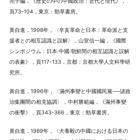
亮子編，《歷史の中の中國政治：近代と現代》，
頁73-104，東京：勁草書房。
黃自進，1998年，〈辛亥革命と日本：革命派と支
援者との相互認識と誤解〉，山室信一編，《國際
シンポジウム：日本‧中國‧朝鮮間の相互認識と誤解
の表象》，頁117-133，京都：京都大學人文科學研
究所。
黃自進，1996年，〈滿州事變と中國國民黨──諸政
治集團間の相克協調〉，中村勝範編，《滿州事變
の衝擊》，頁343-366，東京：勁草書房。
黃自進，1989年，〈犬養毅の中國における日本の