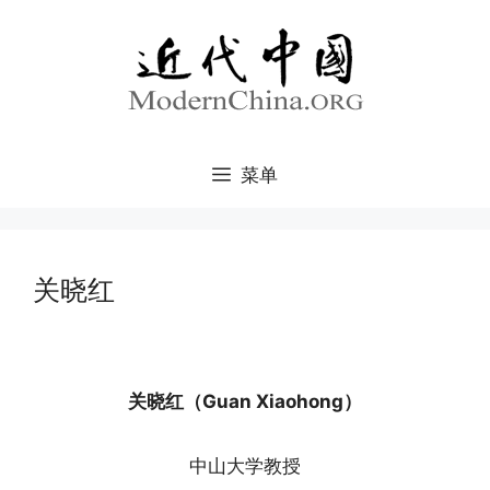
跳
至
内
容
菜单
关晓红
关晓红（Guan Xiaohong）
中山大学教授