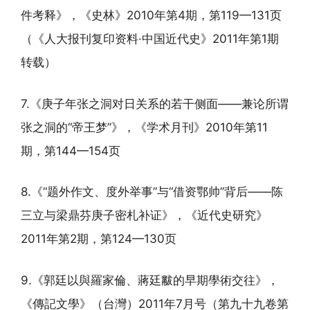
件考释》，《史林》2010年第4期，第119—131页
（《人大报刊复印资料·中国近代史》2011年第1期
转载）
7.《庚子年张之洞对日关系的若干侧面——兼论所谓
张之洞的“帝王梦”》，《学术月刊》2010年第11
期，第144—154页
8.《“题外作文、度外举事”与“借资鄂帅”背后——陈
三立与梁鼎芬庚子密札补证》，《近代史研究》
2011年第2期，第124—130页
9.《郭廷以與羅家倫、蔣廷黻的早期學術交往》，
《傳記文學》（台灣）2011年7月号（第九十九卷第