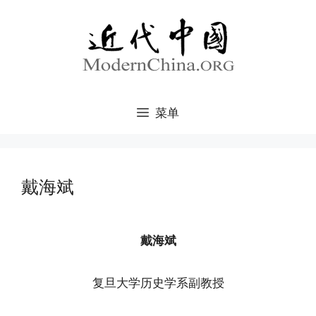
跳
至
内
容
菜单
戴海斌
戴海斌
复旦大学历史学系副教授