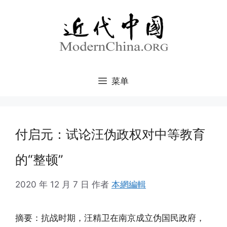
跳
至
内
容
菜单
付启元：试论汪伪政权对中等教育
的“整顿”
2020 年 12 月 7 日
作者
本網編輯
摘要：抗战时期，汪精卫在南京成立伪国民政府，