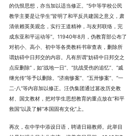
的仇恨思想，亦当加以适当修正。”5中等学校公民
教学主要是让学生“皆明了和平反共建国之意义，肃
清依赖英美观念，实行王道精神，与友邦联络，完
成东亚和平运动等”。11940年8月，伪教育部公布了
对初小、高小、初中等各类教科书审查表，删除所
谓妨碍中日邦交的内容。凡有所谓“妨碍中日邦交之
点应删除”，如“战地一日”、“抗战受伤的追忆”、“戚
继光传”等予以删除。“济南惨案”、“五卅惨案”、“一
二·八”等内容加以修正。汪伪集团通过篡改历史教
材、国文教材，把对学生思想教育的重点放在“和平
救国”以及了解“本国固有文化”上。
再次，在中学中添设日语，聘请日籍教师。此举目