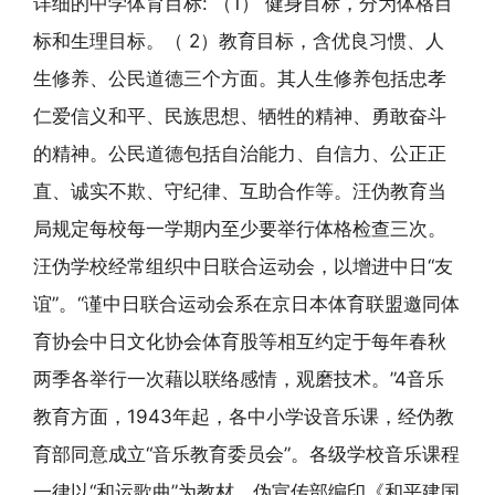
详细的中学体育目标: （1） 健身目标，分为体格目
标和生理目标。（ 2）教育目标，含优良习惯、人
生修养、公民道德三个方面。其人生修养包括忠孝
仁爱信义和平、民族思想、牺牲的精神、勇敢奋斗
的精神。公民道德包括自治能力、自信力、公正正
直、诚实不欺、守纪律、互助合作等。汪伪教育当
局规定每校每一学期内至少要举行体格检查三次。
汪伪学校经常组织中日联合运动会，以增进中日“友
谊”。“谨中日联合运动会系在京日本体育联盟邀同体
育协会中日文化协会体育股等相互约定于每年春秋
两季各举行一次藉以联络感情，观磨技术。”4音乐
教育方面，1943年起，各中小学设音乐课，经伪教
育部同意成立“音乐教育委员会”。各级学校音乐课程
一律以“和运歌曲”为教材。伪宣传部编印《和平建国