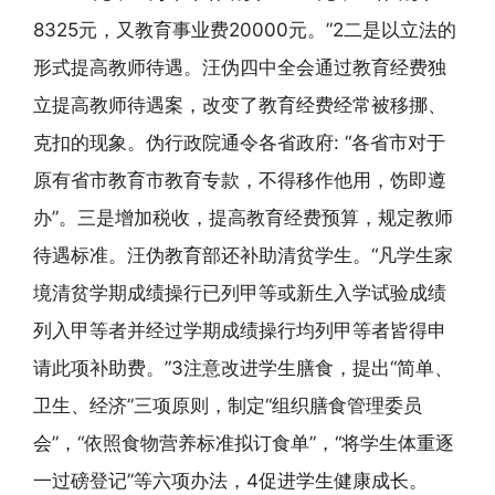
8325元，又教育事业费20000元。”2二是以立法的
形式提高教师待遇。汪伪四中全会通过教育经费独
立提高教师待遇案，改变了教育经费经常被移挪、
克扣的现象。伪行政院通令各省政府: “各省市对于
原有省市教育市教育专款，不得移作他用，饬即遵
办”。三是增加税收，提高教育经费预算，规定教师
待遇标准。汪伪教育部还补助清贫学生。“凡学生家
境清贫学期成绩操行已列甲等或新生入学试验成绩
列入甲等者并经过学期成绩操行均列甲等者皆得申
请此项补助费。”3注意改进学生膳食，提出“简单、
卫生、经济”三项原则，制定“组织膳食管理委员
会”，“依照食物营养标准拟订食单”，“将学生体重逐
一过磅登记”等六项办法，4促进学生健康成长。