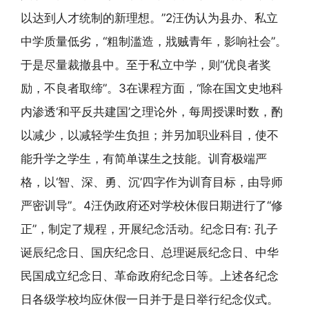
以达到人才统制的新理想。”2汪伪认为县办、私立
中学质量低劣，“粗制滥造，戕贼青年，影响社会”。
于是尽量裁撤县中。至于私立中学，则“优良者奖
励，不良者取缔”。3在课程方面，“除在国文史地科
内渗透‘和平反共建国’之理论外，每周授课时数，酌
以减少，以减轻学生负担；并另加职业科目，使不
能升学之学生，有简单谋生之技能。训育极端严
格，以‘智、深、勇、沉’四字作为训育目标，由导师
严密训导”。4汪伪政府还对学校休假日期进行了“修
正”，制定了规程，开展纪念活动。纪念日有: 孔子
诞辰纪念日、国庆纪念日、总理诞辰纪念日、中华
民国成立纪念日、革命政府纪念日等。上述各纪念
日各级学校均应休假一日并于是日举行纪念仪式。