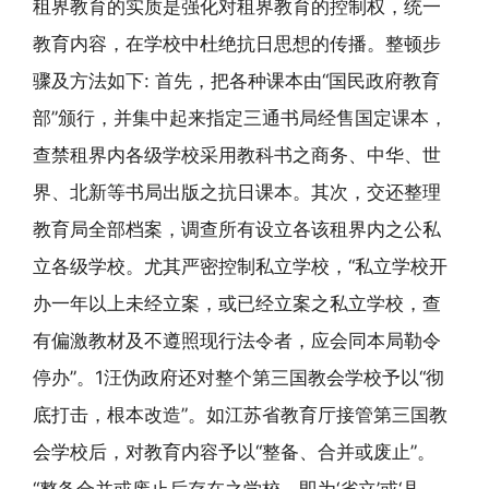
租界教育的实质是强化对租界教育的控制权，统一
教育内容，在学校中杜绝抗日思想的传播。整顿步
骤及方法如下: 首先，把各种课本由“国民政府教育
部”颁行，并集中起来指定三通书局经售国定课本，
查禁租界内各级学校采用教科书之商务、中华、世
界、北新等书局出版之抗日课本。其次，交还整理
教育局全部档案，调查所有设立各该租界内之公私
立各级学校。尤其严密控制私立学校，“私立学校开
办一年以上未经立案，或已经立案之私立学校，查
有偏激教材及不遵照现行法令者，应会同本局勒令
停办”。1汪伪政府还对整个第三国教会学校予以“彻
底打击，根本改造”。如江苏省教育厅接管第三国教
会学校后，对教育内容予以“整备、合并或废止”。
“整备合并或废止后存在之学校，即为‘省立’或‘县