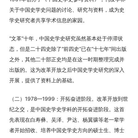
关于中国史学史问题的讨论、研究与资料，成为史
学史研究者共享学术信息的家园。
“文革”十年，中国史学史研究虽然基本处于停滞状
态，但是二十四史除了“前四史”已在“十七年”间出版
之外，其他二十部正史均是在这一时期整理完成并
出版的。这为改革开放之后中国史学史研究的深入
开展，提供了资料上的基础。
（二）1978—1999：开拓奋进阶段。改革开放到世
纪之交，是中国史学史学科的开拓奋进阶段。这首
先表现在白寿彝、吴泽、尹达、杨翼骧等老一辈学
者开始招收、培养中国史学史方向的硕士生、博士