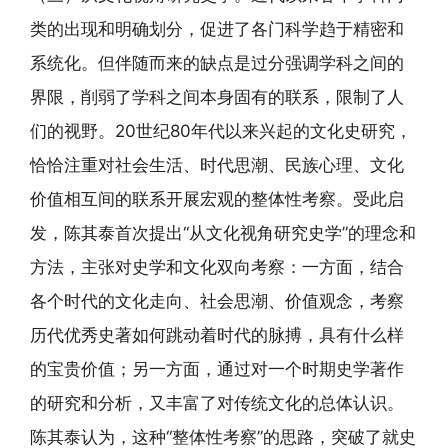
类的出现和明确划分，促进了各门科学趋于精密和
系统化。但伴随而来的缺点是过分强调学科之间的
界限，削弱了学科之间本身固有的联系，限制了人
们的视野。20世纪80年代以来兴起的文化史研究，
恰恰注重对社会生活、时代思潮、民族心理、文化
价值相互间的联系开展宏观的整体性考察。受此启
发，陈其泰首次提出“从文化视角研究史学”的理念和
方法，主张对史学和文化双向考察：一方面，结合
各个时代的文化走向、社会思潮、价值观念，考察
历代优秀史著如何跳动着时代的脉搏，具有什么样
的宝贵价值；另一方面，通过对一个时期史学著作
的研究和分析，又丰富了对传统文化的总体认识。
陈其泰认为，这种“整体性考察”的思路，突破了就史