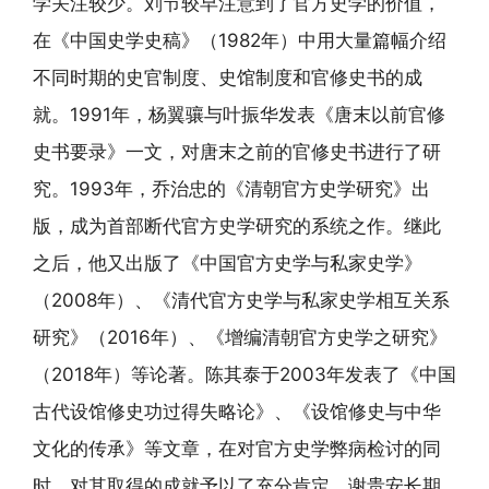
学关注较少。刘节较早注意到了官方史学的价值，
在《中国史学史稿》（1982年）中用大量篇幅介绍
不同时期的史官制度、史馆制度和官修史书的成
就。1991年，杨翼骧与叶振华发表《唐末以前官修
史书要录》一文，对唐末之前的官修史书进行了研
究。1993年，乔治忠的《清朝官方史学研究》出
版，成为首部断代官方史学研究的系统之作。继此
之后，他又出版了《中国官方史学与私家史学》
（2008年）、《清代官方史学与私家史学相互关系
研究》（2016年）、《增编清朝官方史学之研究》
（2018年）等论著。陈其泰于2003年发表了《中国
古代设馆修史功过得失略论》、《设馆修史与中华
文化的传承》等文章，在对官方史学弊病检讨的同
时，对其取得的成就予以了充分肯定。谢贵安长期