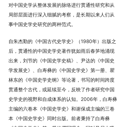
对中国史学从整体发展的脉络进行贯通性研究和从
局部层面进行深入细腻的考察，是长期以来人们从
事中国史学史研究的两种范式。
自朱杰勤的《中国古代史学史》（1980年）出版之
后，贯通性的中国史学史著作犹如雨后春笋地涌现
出来，刘节的《中国史学史稿》、尹达的《中国史
学发展史》、白寿彝的《中国史学史》第一册、瞿
林东的《中国史学史纲》等论著，书写的时间跨度
贯通整个古代，或延续至今，反映了作者研究中国
史学史的视野和自成体系的认知。2006年，白寿彝
主编的六卷本《中国史学史》和谢保成主编的三卷
本《中国史学史》同时出版。前者秉持了白寿彝