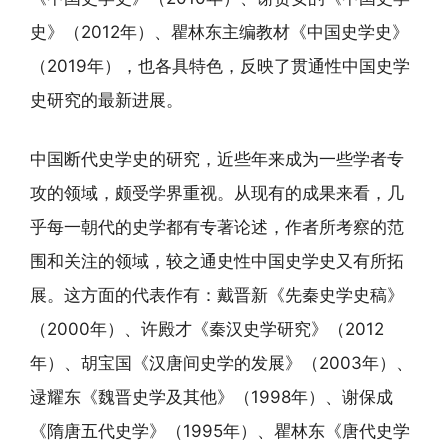
史》（2012年）、瞿林东主编教材《中国史学史》
（2019年），也各具特色，反映了贯通性中国史学
史研究的最新进展。
中国断代史学史的研究，近些年来成为一些学者专
攻的领域，颇受学界重视。从现有的成果来看，几
乎每一朝代的史学都有专著论述，作者所考察的范
围和关注的领域，较之通史性中国史学史又有所拓
展。这方面的代表作有：戴晋新《先秦史学史稿》
（2000年）、许殿才《秦汉史学研究》（2012
年）、胡宝国《汉唐间史学的发展》（2003年）、
逯耀东《魏晋史学及其他》（1998年）、谢保成
《隋唐五代史学》（1995年）、瞿林东《唐代史学