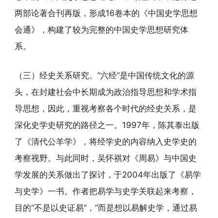
两部论著合刊再版，形成16卷本的《中国史学思想
会通》，构建了较为完整的中国史学思想研究体
系。
（三）经史关系研究。“六经”是中国传统文化的源
头，在封建社会中长期成为政治指导思想和学术指
导思想，因此，重视考察各个时代的经史关系，是
深化史学史研究的路径之一。1997年，陈其泰出版
了《清代公羊学》，将经学史的内容纳入史学史的
考察视野。与此同时，吴怀祺对《周易》与中国史
学发展的关系做出了探讨，于2004年出版了《易学
与史学》一书。作者把易学与史学关联起来考察，
目的“不是以史证易”，“而是想以易解史学，通过易