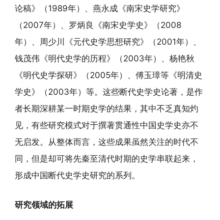
论稿》（1989年）、燕永成《南宋史学研究》
（2007年）、罗炳良《南宋史学史》（2008
年）、周少川《元代史学思想研究》（2001年）、
钱茂伟《明代史学的历程》（2003年）、杨艳秋
《明代史学探研》（2005年）、傅玉璋等《明清史
学史》（2003年）等。这些断代史学史论著，是作
者长期深耕某一时期史学的结果，其中不乏真知灼
见，有些研究模式对于撰著贯通性中国史学史亦不
无启发。从整体而言，这些成果虽然关注的时代不
同，但是却可将先秦至清代时期的史学串联起来，
形成中国断代史学史研究的系列。
研究领域的拓展