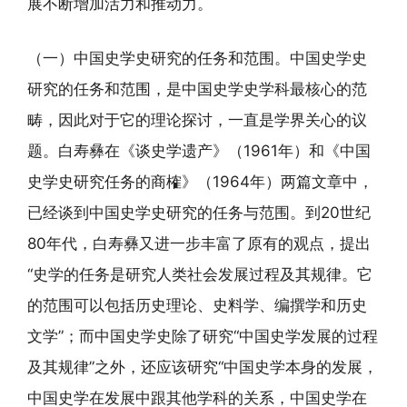
展不断增加活力和推动力。
（一）中国史学史研究的任务和范围。中国史学史
研究的任务和范围，是中国史学史学科最核心的范
畴，因此对于它的理论探讨，一直是学界关心的议
题。白寿彝在《谈史学遗产》（1961年）和《中国
史学史研究任务的商榷》（1964年）两篇文章中，
已经谈到中国史学史研究的任务与范围。到20世纪
80年代，白寿彝又进一步丰富了原有的观点，提出
“史学的任务是研究人类社会发展过程及其规律。它
的范围可以包括历史理论、史料学、编撰学和历史
文学”；而中国史学史除了研究“中国史学发展的过程
及其规律”之外，还应该研究“中国史学本身的发展，
中国史学在发展中跟其他学科的关系，中国史学在