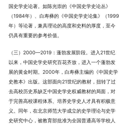
国史学史论著。如陈光崇的《中国史学史论丛》
（1984年）、白寿彝的《中国史学史论集》（1999
年）等论著，兼具理论的高度和史料的厚度，至今
仍具有重要的参考价值。
（三）2000—2019：蓬勃发展阶段。进入21世纪
以来，中国史学史研究百花齐放，进入一个蓬勃发
展的黄金时期。2000年，白寿彝主编的《中国史学
史教本》出版。这部面向21世纪的教材，扭转了过
去高校历史系缺乏中国史学史权威教材的局面，对
于完善高校课程体系、培养史学史人才具有积极意
义。同年，在北京师范大学成立的史学理论与史学
史研究中心，被教育部批准为全国普通高等学校人