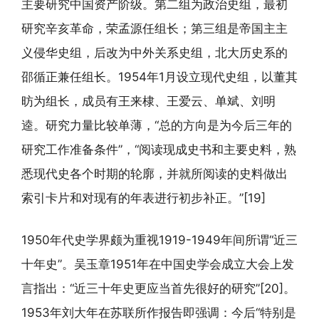
主要研究中国资产阶级。第二组为政治史组，最初
研究辛亥革命，荣孟源任组长；第三组是帝国主主
义侵华史组，后改为中外关系史组，北大历史系的
邵循正兼任组长。1954年1月设立现代史组，以董其
昉为组长，成员有王来棣、王爱云、单斌、刘明
逵。研究力量比较单薄，“总的方向是为今后三年的
研究工作准备条件”，“阅读现成史书和主要史料，熟
悉现代史各个时期的轮廓，并就所阅读的史料做出
索引卡片和对现有的年表进行初步补正。”[19]
1950年代史学界颇为重视1919-1949年间所谓“近三
十年史”。吴玉章1951年在中国史学会成立大会上发
言指出：“近三十年史更应当首先很好的研究”[20]。
1953年刘大年在苏联所作报告即强调：今后“特别是