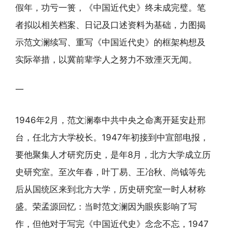
假年，功亏一篑，《中国近代史》终未成完璧。笔
者拟以相关档案、日记及口述资料为基础，力图揭
示范文澜续写、重写《中国近代史》的框架构想及
实际举措，以冀前辈学人之努力不致湮灭无闻。
一
1946年2月，范文澜奉中共中央之命离开延安赴邢
台，任北方大学校长。1947年初接到中宣部电报，
要他聚集人才研究历史，是年8月，北方大学成立历
史研究室。至次年春，叶丁易、王冶秋、尚钺等先
后从国统区来到北方大学，历史研究室一时人材称
盛。荣孟源回忆：当时范文澜因为眼疾影响了写
作，但他对于写完《中国近代史》念念不忘，1947