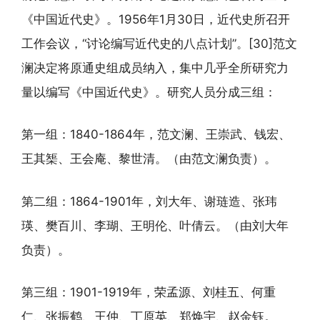
《中国近代史》。1956年1月30日，近代史所召开
工作会议，“讨论编写近代史的八点计划”。[30]范文
澜决定将原通史组成员纳入，集中几乎全所研究力
量以编写《中国近代史》。研究人员分成三组：
第一组：1840-1864年，范文澜、王崇武、钱宏、
王其榘、王会庵、黎世清。（由范文澜负责）。
第二组：1864-1901年，刘大年、谢琏造、张玮
瑛、樊百川、李瑚、王明伦、叶倩云。（由刘大年
负责）。
第三组：1901-1919年，荣孟源、刘桂五、何重
仁、张振鹤、王仲、丁原英、郑焕宇、赵金钰。