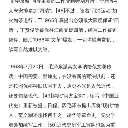
“史学反修”同等重要的工作受到特别对待，李新等4
人未安排参加“四清”。[48]不过，随着“四清运动”如
火如荼进行，至1965年底提出必须最大限度保证“四
清”，丁贤俊等被派往江西支援四清，续写工作被迫
暂停。随后1966年“文革”爆发，一切均脱离常轨，
续写自然难以为继。
1968年7月20日，毛泽东派其女李讷给范文澜传
话：中国需要一部通史，在没有新的写法以前，还
是按照你那种旧法写下去，通史不光是古代近代，
还要包括现代。[49]得此“尚方宝剑”，续写《中国近
代史》重新被提上日程。因毛泽东提出应将“现代”纳
入，范文澜还想找何干之、胡华等革命史、党史学
者参加续写工作。[50]近代史所军工宣队也颇为重