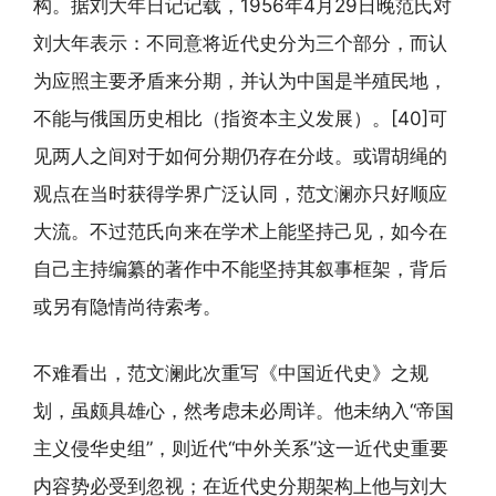
构。据刘大年日记记载，1956年4月29日晚范氏对
刘大年表示：不同意将近代史分为三个部分，而认
为应照主要矛盾来分期，并认为中国是半殖民地，
不能与俄国历史相比（指资本主义发展）。[40]可
见两人之间对于如何分期仍存在分歧。或谓胡绳的
观点在当时获得学界广泛认同，范文澜亦只好顺应
大流。不过范氏向来在学术上能坚持己见，如今在
自己主持编纂的著作中不能坚持其叙事框架，背后
或另有隐情尚待索考。
不难看出，范文澜此次重写《中国近代史》之规
划，虽颇具雄心，然考虑未必周详。他未纳入“帝国
主义侵华史组”，则近代“中外关系”这一近代史重要
内容势必受到忽视；在近代史分期架构上他与刘大