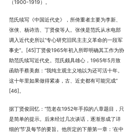
（1900-1919）。
范氏续写《中国近代史》，所倚重者主要为李新、
张侠、杨诗浩、丁贤俊等人。张侠是范氏从水电部
调入近代史所以“专心研究旧民主主义革命的一段军
事史”。[45]丁贤俊1965年初入所即明确其工作为协
助范氏续写近代史。范氏颇具雄心，1965年5月致
函助手蔡美彪：“我纯主观主义地以为还可活十年。
这十年里如果做得紧凑，古、近史都有可能完成”
[46]。
据丁贤俊回忆：“范老在1952年手拟的八章题目，只
是简单的提示。后来经过几次谈话，逐渐形成了详
细的‘节’及每节的要旨。他所定的下册第一章：‘在中