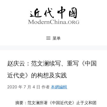
跳
至
内
容
菜单
赵庆云：范文澜续写、重写《中国
近代史》的构想及实践
2020 年 7 月 4 日
作者
本網編輯
摘要：范文澜所著《中国近代史》止于义和团