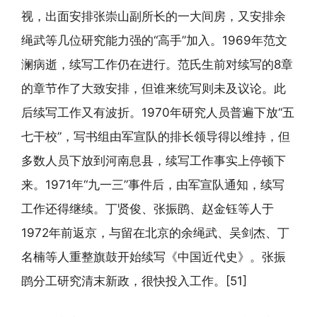
视，出面安排张崇山副所长的一大间房，又安排余
绳武等几位研究能力强的“高手”加入。1969年范文
澜病逝，续写工作仍在进行。范氏生前对续写的8章
的章节作了大致安排，但谁来统写则未及议论。此
后续写工作又有波折。1970年研究人员普遍下放“五
七干校”，写书组由军宣队的排长领导得以维持，但
多数人员下放到河南息县，续写工作事实上停顿下
来。1971年“九一三”事件后，由军宣队通知，续写
工作还得继续。丁贤俊、张振鹍、赵金钰等人于
1972年前返京，与留在北京的余绳武、吴剑杰、丁
名楠等人重整旗鼓开始续写《中国近代史》。张振
鹍分工研究清末新政，很快投入工作。[51]