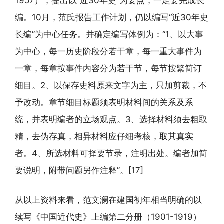
1957），提出以“近30年史”为要点，一定要完成长
编。10月，范氏报告工作计划，仍以编写“近30年史
长编”为中心任务。并确定编写体例为：“1、以大事
为中心，每一历史阶段分若干章，每一重大事件为
一章，每章按事件内容分为若干节，每节按繁简订
细目。2、以保存史料原来文字为主，只加剪裁，不
予改动。章节细目标题须表明材料间的关系及系
统，并表明编者的立场观点。3、选择材料须去粗取
精，去伪存真，相异材料应仔细考核，取其真实
者。4、所选材料可择要节录，注明出处。编者加简
要说明，附带问题另作注释”。[17]
从以上资料来看，范文澜在建国初年相当明确的以
续写《中国近代史》上编第二分册（1901-1919）