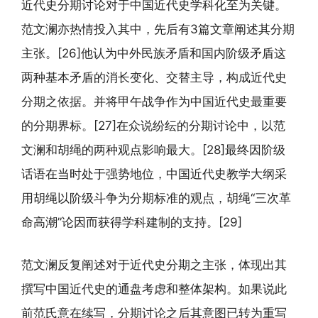
近代史分期讨论对于中国近代史学科化至为关键。
范文澜亦热情投入其中，先后有3篇文章阐述其分期
主张。[26]他认为中外民族矛盾和国内阶级矛盾这
两种基本矛盾的消长变化、交替主导，构成近代史
分期之依据。并将甲午战争作为中国近代史最重要
的分期界标。[27]在众说纷纭的分期讨论中，以范
文澜和胡绳的两种观点影响最大。[28]最终因阶级
话语在当时处于强势地位，中国近代史教学大纲采
用胡绳以阶级斗争为分期标准的观点，胡绳“三次革
命高潮”论因而获得学科建制的支持。[29]
范文澜反复阐述对于近代史分期之主张，体现出其
撰写中国近代史的通盘考虑和整体架构。如果说此
前范氏意在续写，分期讨论之后其意图已转为重写