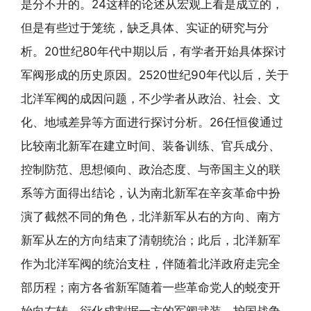
是分不开的。24这样的论述从宏观上看是成立的，
但是有些过于笼统，缺乏具体、实证的研究与分
析。20世纪80年代中期以后，有学者开始具体探讨
军阀形成的历史原因。2520世纪90年代以后，关于
北洋军阀的成因问题，不少学者从政治、社会、文
化、地域差异等方面进行探讨分析。26任恒俊通过
比较南北新军在建立时间、装备训练、官兵成分、
控制防范、思想倾向、政治态度、与帝国主义的联
系等方面得出结论，认为南北新军在辛亥革命中扮
演了截然不同的角色，北洋新军从右的方向、南方
新军从左的方向结束了清朝统治；此后，北洋新军
作为北洋军阀的统治支柱，伴随着北洋政府走完全
部历程；南方各省新军随着一些革命党人的蜕变开
始向右转，衍化成割据一方的军阀武装，护国战争