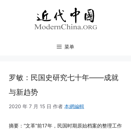
跳
至
内
容
菜单
罗敏：民国史研究七十年——成就
与新趋势
2020 年 7 月 15 日
作者
本網編輯
摘要：“文革”前17年，民国时期原始档案的整理工作