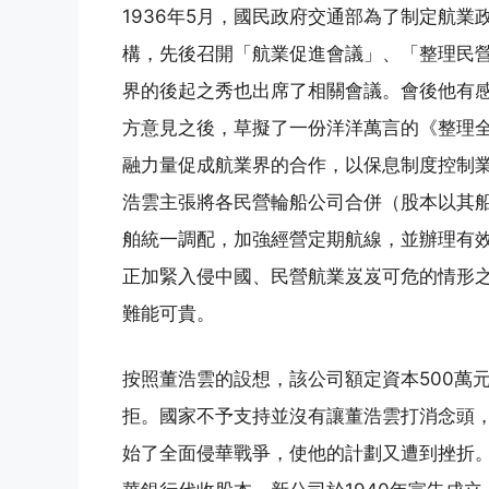
1936年5月，國民政府交通部為了制定航
構，先後召開「航業促進會議」、「整理民
界的後起之秀也出席了相關會議。會後他有
方意見之後，草擬了一份洋洋萬言的《整理
融力量促成航業界的合作，以保息制度控制
浩雲主張將各民營輪船公司合併（股本以其
舶統一調配，加強經營定期航線，並辦理有
正加緊入侵中國、民營航業岌岌可危的情形
難能可貴。
按照董浩雲的設想，該公司額定資本500萬
拒。國家不予支持並沒有讓董浩雲打消念頭
始了全面侵華戰爭，使他的計劃又遭到挫折。