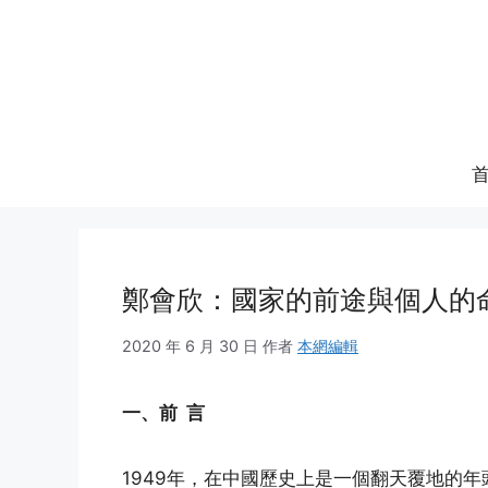
跳
至
内
容
鄭會欣：國家的前途與個人的命
2020 年 6 月 30 日
作者
本網編輯
一、前 言
1949年，在中國歷史上是一個翻天覆地的