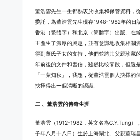
董浩雲先生一生都熱衷於收集和保管資料，
委託，為董浩雲先生現存1948-1982年的
香港（繁體字）和北京（簡體字）出版。在
王產生了濃厚的興趣，並有意識地收集相關
得到董氏子女的支持，他們並將其父親珍藏的
年前後的文件和書信，雖然比較零散，但還
「一葉知秋」，我想，從董浩雲個人抉擇的
抉擇得出一個清晰的認識。
二 、董浩雲的傳奇生涯
董浩雲（1912-1982，英文名為C.Y.Tu
子年八月十八日）生於上海閘北。父親董瑞昌