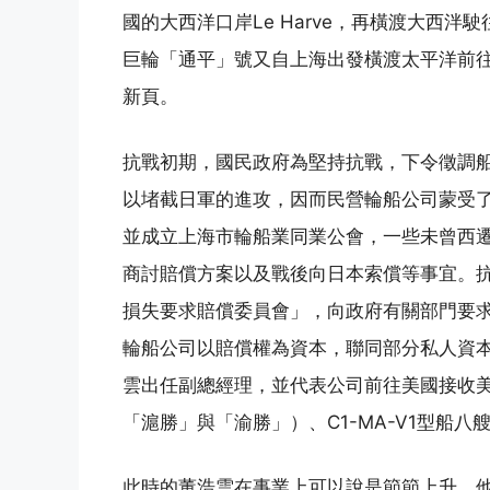
國的大西洋口岸Le Harve，再橫渡大西泮駛往
巨輪「通平」號又自上海出發橫渡太平洋前
新頁。
抗戰初期，國民政府為堅持抗戰，下令徵調
以堵截日軍的進攻，因而民營輪船公司蒙受
並成立上海市輪船業同業公會，一些未曾西
商討賠償方案以及戰後向日本索償等事宜。
損失要求賠償委員會」，向政府有關部門要
輪船公司以賠償權為資本，聯同部分私人資
雲出任副總經理，並代表公司前往美國接收
「滬勝」與「渝勝」）、C1-MA-V1型船八
此時的董浩雲在事業上可以說是節節上升，