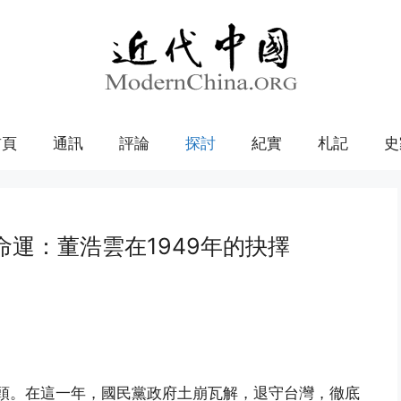
首頁
通訊
評論
探討
紀實
札記
史
運：董浩雲在1949年的抉擇
年頭。在這一年，國民黨政府土崩瓦解，退守台灣，徹底