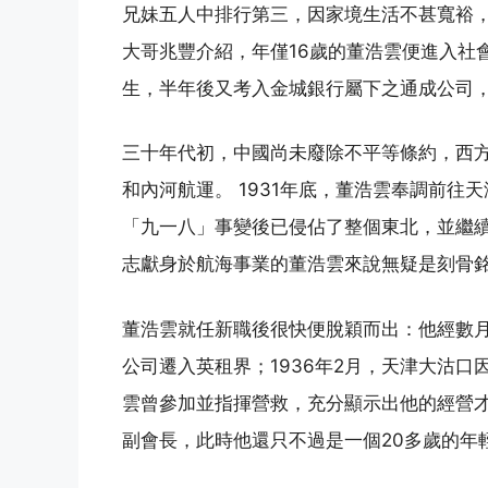
兄妹五人中排行第三，因家境生活不甚寬裕，董
大哥兆豐介紹，年僅16歲的董浩雲便進入社
生，半年後又考入金城銀行屬下之通成公司
三十年代初，中國尚未廢除不平等條約，西
和內河航運。 1931年底，董浩雲奉調前
「九一八」事變後已侵佔了整個東北，並繼
志獻身於航海事業的董浩雲來說無疑是刻骨
董浩雲就任新職後很快便脫穎而出：他經數
公司遷入英租界；1936年2月，天津大沽
雲曾參加並指揮營救，充分顯示出他的經營
副會長，此時他還只不過是一個20多歲的年