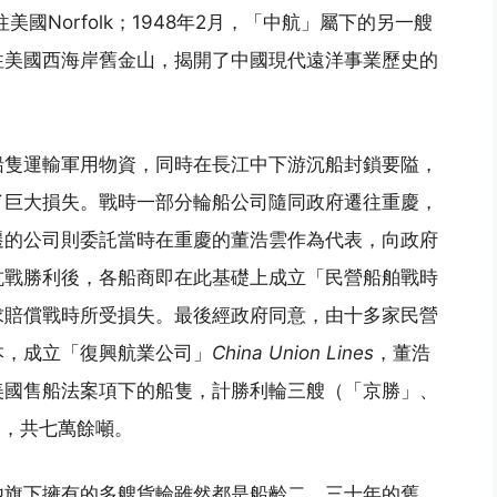
美國Norfolk；1948年2月，「中航」屬下的另一艘
往美國西海岸舊金山，揭開了中國現代遠洋事業歷史的
船隻運輸軍用物資，同時在長江中下游沉船封鎖要隘，
了巨大損失。戰時一部分輪船公司隨同政府遷往重慶，
遷的公司則委託當時在重慶的董浩雲作為代表，向政府
抗戰勝利後，各船商即在此基礎上成立「民營船舶戰時
求賠償戰時所受損失。最後經政府同意，由十多家民營
本，成立「復興航業公司」
China Union Lines
，董浩
美國售船法案項下的船隻，計勝利輪三艘（「京勝」、
艘，共七萬餘噸。
他旗下擁有的多艘貨輪雖然都是船齡二、三十年的舊