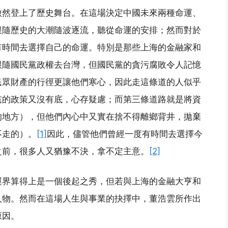
傲然登上了歷史舞台。在這場決定中國未來兩種命運、
跟隨歷史的大潮隨波逐流，聽從命運的安排；然而對於
有時間去選擇自己的命運。特別是那些上海的金融家和
跟隨國民黨政權去台灣，但國民黨的貪污腐敗令人記憶
民眾財產的行徑更讓他們寒心，因此走這條道的人似乎
黨的政策又沒有底，心存疑慮；而第三條道路就是將資
的地方），但他們內心中又實在捨不得離鄉背井，拋棄
不走的）。
[1]
因此，儘管他們曾經一度有時間去選擇今
之前，很多人又猶豫不決，拿不定主意。
[2]
運界算得上是一個後起之秀，但若與上海的金融大亨和
人物。然而在這場人生與事業的抉擇中，董浩雲所作出
原因。