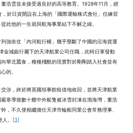
浩雲並未接受過良好的高等教育。1928年11月，經
會，於日資開設在上海的「國際運輸株式會社」任練習
，從此他的一生就與航海事業結下不解之綠。
方列強依仗「內河航行權」幾乎壟斷了中國的沿海貨運
往天津金城銀行屬下的天津航業公司任職，此時日軍發動
續向華北蠶食，種種殘酷的現實對於剛剛踏入社會並有
銘心的。
月交涉，終於將英國領事館租借地收回，並將天津航業
口因嚴寒導致數十艘中外船隻被冰雪封凍在渤海灣，董浩
才幹，不久便相繼擔任天津市輪船同業公會常務理事、
輕人。
[3]