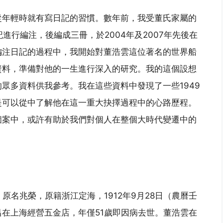
從年輕時就有寫日記的習慣。數年前，我受董氏家屬的
日記進行編注，後編成三冊，於2004年及2007年先後在
編注日記的過程中，我開始對董浩雲這位著名的世界船
資料，準備對他的一生進行深入的研究。我的這個設想
眾多資料供我參考。我在這些資料中發現了一些1949
是可以從中了解他在這一重大抉擇過程中的心路歷程。
個案中，或許有助於我們對個人在整個大時代變遷中的
ng），原名兆榮，原籍浙江定海，1912年9月28日（農曆壬
在上海經營五金店，年僅51歲即因病去世。董浩雲在