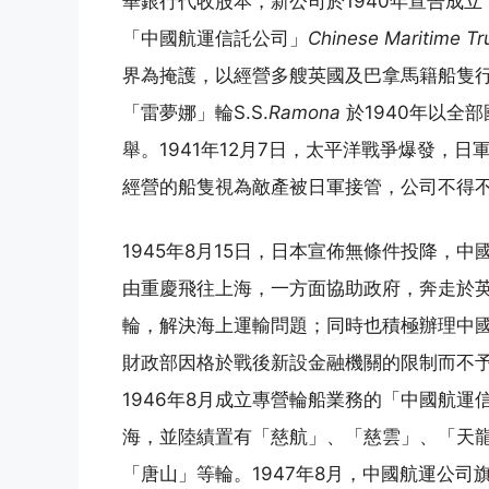
華銀行代收股本，新公司於1940年宣告成立
「中國航運信託公司」
Chinese Maritime T
界為掩護，以經營多艘英國及巴拿馬籍船隻
「雷夢娜」輪S.S.
Ramona
於1940年以全
舉。1941年12月7日，太平洋戰爭爆發，
經營的船隻視為敵產被日軍接管，公司不得
1945年8月15日，日本宣佈無條件投降，
由重慶飛往上海，一方面協助政府，奔走於
輪，解決海上運輸問題；同時也積極辦理中
財政部因格於戰後新設金融機關的限制而不
1946年8月成立專營輪船業務的「中國航運
海，並陸績置有「慈航」、「慈雲」、「天
「唐山」等輪。1947年8月，中國航運公