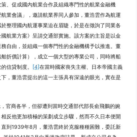
業政策、促成國內航業合作及組織專門性的航業金融機
營航業會議」，邀請航業界同人參加，董浩雲作為航運
感於整理國內航運事業迫在眉睫，於是在徵詢了同業各
全國航業方案》呈請交通部實施。該方案的主旨是以金
業務自由，並組織一個專門性的金融機構予以推進。董
船舶折價計算），成立一個大型的專業公司，同時將船
效的信貸制度。
[4]
在當時國家喪失主權、日本帝國主義
之下，董浩雲提出的這一主張具有深遠的眼光，實在是
元，官商各半，但卻遭到當時交通部代部長俞飛鵬的婉
，相反他更加積極的策劃成立步驟，然而不久日本便開
直到1939年8月，董浩雲終於克服種種困難，委託新