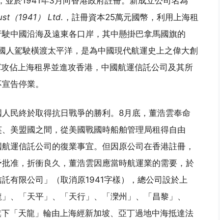
，並於1941年3月向香港政府註冊。新成立公司名為
rust（1941） Ltd.
，註冊資本25萬元國幣，利用上海租
行駛中國沿海及遠東各口岸，其中懸掛巴拿馬國旗的
部國人駕駛橫渡太平洋，是為中國現代航運史上之偉大創
日軍攻佔上海租界並進攻香港，中國航運信託公司及其所
不宣告停業。
中國人民終於取得抗日戰爭的勝利。8月底，董浩雲奉命
英、美盟國之間，從美國戰國時船舶管理局租得自由
國航運信託公司的復業事宜。但因原公司在香港註冊，
予批准，折衝良久，董浩雲因應當時航運業的需要，於
信託有限公司」（取消原1941字樣），總公司設於上
龍」、「天平」、「天行」、「灤州」、「昌黎」、
司旗下「天龍」輪由上海經新加坡、亞丁過地中海抵達法