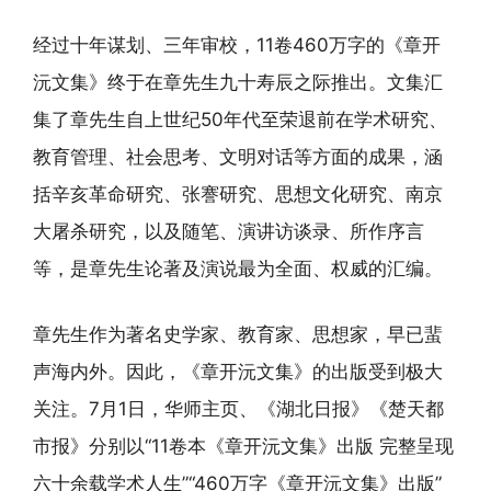
经过十年谋划、三年审校，11卷460万字的《章开
沅文集》终于在章先生九十寿辰之际推出。文集汇
集了章先生自上世纪50年代至荣退前在学术研究、
教育管理、社会思考、文明对话等方面的成果，涵
括辛亥革命研究、张謇研究、思想文化研究、南京
大屠杀研究，以及随笔、演讲访谈录、所作序言
等，是章先生论著及演说最为全面、权威的汇编。
章先生作为著名史学家、教育家、思想家，早已蜚
声海内外。因此，《章开沅文集》的出版受到极大
关注。7月1日，华师主页、《湖北日报》《楚天都
市报》分别以“11卷本《章开沅文集》出版 完整呈现
六十余载学术人生”“460万字《章开沅文集》出版”