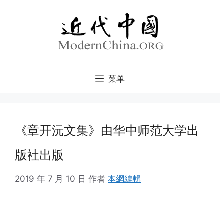
跳
至
内
容
菜单
《章开沅文集》由华中师范大学出
版社出版
2019 年 7 月 10 日
作者
本網編輯