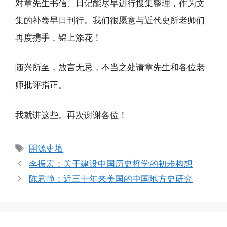
对章先生书信、日记能尽早进行搜集整理，作为文
集的补卷早日刊行。我们很愿意与近代史所老师们
再度携手，锦上添花！
随兴所至，放言无忌，不当之处请章先生和各位老
师批评指正。
我就讲这些。再次谢谢各位！
标
開源史壇
签
李振宏：关于建设中国历史哲学的初步构想
陈君静：近三十年来美国的中国地方史研究