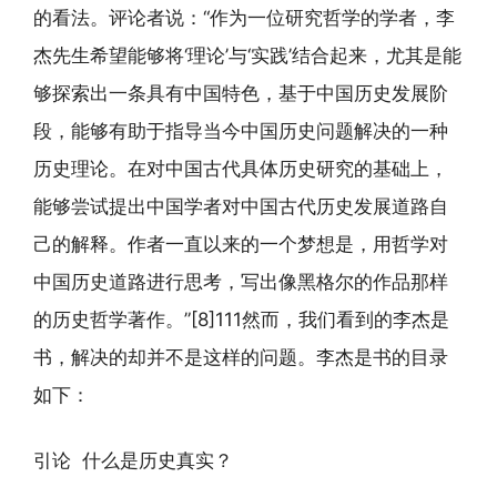
的看法。评论者说：“作为一位研究哲学的学者，李
杰先生希望能够将‘理论’与‘实践’结合起来，尤其是能
够探索出一条具有中国特色，基于中国历史发展阶
段，能够有助于指导当今中国历史问题解决的一种
历史理论。在对中国古代具体历史研究的基础上，
能够尝试提出中国学者对中国古代历史发展道路自
己的解释。作者一直以来的一个梦想是，用哲学对
中国历史道路进行思考，写出像黑格尔的作品那样
的历史哲学著作。”[8]111然而，我们看到的李杰是
书，解决的却并不是这样的问题。李杰是书的目录
如下：
引论 什么是历史真实？