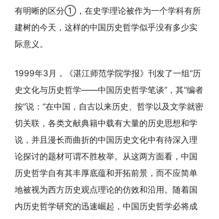
有明晰的区分①，在史学理论被作为一个学科有所
建树的今天，这样的中国历史哲学似乎没有多少实
际意义。
1999年3月，《湛江师范学院学报》刊发了一组“历
史文化与历史哲学——中国历史哲学笔谈”，其“编者
按”说：“在中国，自古以来历史、哲学以及文学就密
切关联，各类文献典籍中载有大量的历史思想和学
说，并且漫长而曲折的中国历史文化中有待深入理
论探讨的题材可谓不胜枚举。从这两方面看，中国
历史哲学自有其丰厚底蕴和开拓前景，而不应简单
地被视为西方历史观点理论的仿效和沿用。随着国
内历史哲学研究的迅速崛起，中国历史哲学必将成