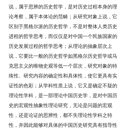
说，属于思辨的历史哲学，是对历史过程本身的理
论考察，属于本体论的范畴；从研究对象上说，它
区别于黑格尔派的历史哲学，不是对整体人类历史
进程的哲学思考，而仅仅是对中国一个民族国家的
历史发展过程的哲学思考；从理论的抽象层次上
说，它要比一般的历史哲学如黑格尔历史哲学或马
克思主义的唯物史观等低一个层次，研究对象的特
殊性、研究内容的确定性和具体性，使它更具有实
证性的色彩；从学科性质上说，它又是确定不疑的
理论性学科，是一部理论中国历史学，是对中国历
史的宏观性抽象性理论研究，无论是问题的宏观
性，还是论证的思辨性，都不失理论性学科之特
性，并因此能够对具体的中国历史研究具有指导性