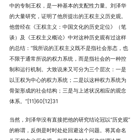
中的专制王权，是一种基本的支配性力量。刘泽华
的大量研究，证明了他所提出的王权主义历史观。
他曾经在《王权主义：中国文化的历史定位》（笔
谈）及《王权主义概论》中对这种历史观有过这样
的总结：“我所说的王权主义既不是指社会形态，也
不限于通常所说的权力系统，而是指社会的一种控
制和运行机制。大致说来又可分为三个层次：一是
以王权为中心的权力系统；二是以这种权力系统为
骨架形成的社会结构；三是与上述状况相应的观念
体系。”[11]60[12]31
当然，刘泽华没有直接把他的研究结论冠以“历史观”
的称谓，反倒是时时处处回避这个问题。将其命名