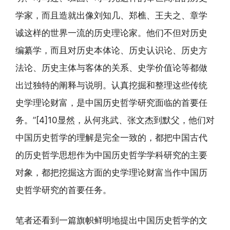
学家，而且造就出像刘知几、郑樵、王夫之、章学
诚这样的世界一流的历史理论家。他们不但对历史
编纂学，而且对历史本体论、历史认识论、历史方
法论、历史主体与客体的关系、史学价值论等都做
出过独特的阐释与说明。认真挖掘和整理这些传统
史学理论财富，是中国历史哲学研究面临的首要任
务。”[4]10显然，从何兆武、张文杰到默父，他们对
中国历史哲学的理解是完全一致的，都把中国古代
的历史哲学思想作为中国历史哲学学科研究的主要
对象，都把挖掘这方面的史学理论财富当作中国历
史哲学研究的首要任务。
笔者还看到一篇旗帜鲜明地提出中国历史哲学的文