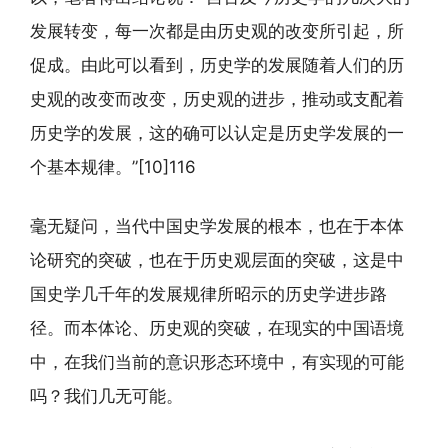
发展转变，每一次都是由历史观的改变所引起，所
促成。由此可以看到，历史学的发展随着人们的历
史观的改变而改变，历史观的进步，推动或支配着
历史学的发展，这的确可以认定是历史学发展的一
个基本规律。”[10]116
毫无疑问，当代中国史学发展的根本，也在于本体
论研究的突破，也在于历史观层面的突破，这是中
国史学几千年的发展规律所昭示的历史学进步路
径。而本体论、历史观的突破，在现实的中国语境
中，在我们当前的意识形态环境中，有实现的可能
吗？我们几无可能。