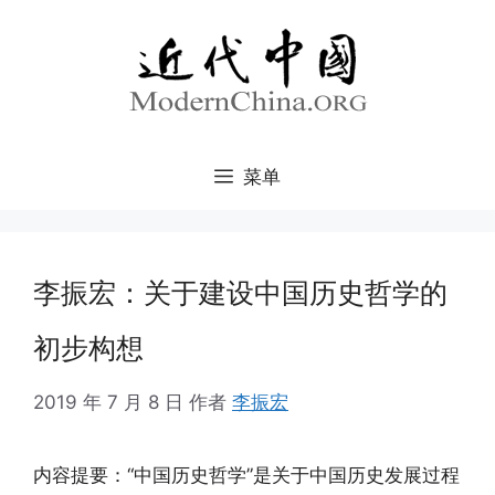
跳
至
内
容
菜单
李振宏：关于建设中国历史哲学的
初步构想
2019 年 7 月 8 日
作者
李振宏
内容提要：“中国历史哲学”是关于中国历史发展过程