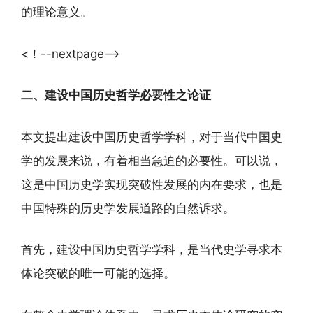
的理论意义。
<！--nextpage-->
二、建设中国历史哲学必要性之论证
本文提出建设中国历史哲学学科，对于当代中国史
学的发展来说，有着相当急迫的必要性。可以说，
这是中国历史学实现突破性发展的内在要求，也是
中国特殊的历史学发展道路的自然诉求。
首先，建设中国历史哲学学科，是当代史学寻求本
体论突破的唯一可能的选择。