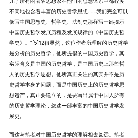
几乎所有的著名思想家在他们的思想体系中都程度
不同地包含着丰富的历史哲学思想……我们完全可以
像写中国思想史、哲学史、法制史那样写一部揭示
中国历史哲学发展历程及发展规律的《中国历史哲
学史》。”[5]12很显然，这位作者所理解的历史哲学
是分析的历史哲学，他所提倡的中国历史哲学，其
实际含义是中国的历史哲学，是中国历史上那些哲
人的历史哲学思想。他所真正关注的其实并不是历
史哲学本身的问题，而是中国历史上的历史哲学思
想遗产，真正要建立的，是要写出属于中国人所有
的历史哲学理论，叙述一部丰富的中国历史哲学发
展史。
而这与笔者对中国历史哲学的理解相去甚远。笔者