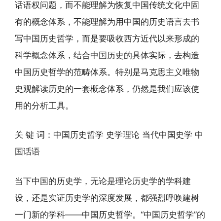
话语权问题，而不能理解为恢复中国传统文化中固
有的概念体系，不能理解为用中国的历史语言去书
写中国历史哲学，而是要吸收西方近代以来形成的
科学概念体系，结合中国历史的具体实际，去构造
中国历史哲学的范畴体系。特别是马克思主义唯物
史观解读历史的一套概念体系，仍然是我们应该使
用的分析工具。
关 键 词：中国历史哲学 史学理论 当代中国史学 中
国话语
当下中国的历史学，无论是理论历史学的学科建
设，还是实证历史学的深度发展，都强烈呼唤建树
一门新的学科——中国历史哲学。“中国历史哲学”的