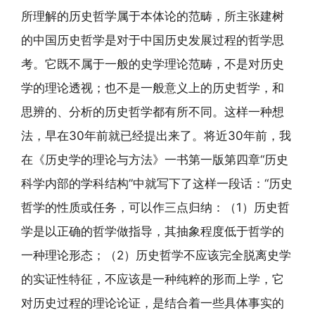
所理解的历史哲学属于本体论的范畴，所主张建树
的中国历史哲学是对于中国历史发展过程的哲学思
考。它既不属于一般的史学理论范畴，不是对历史
学的理论透视；也不是一般意义上的历史哲学，和
思辨的、分析的历史哲学都有所不同。这样一种想
法，早在30年前就已经提出来了。将近30年前，我
在《历史学的理论与方法》一书第一版第四章“历史
科学内部的学科结构”中就写下了这样一段话：“历史
哲学的性质或任务，可以作三点归纳：（1）历史哲
学是以正确的哲学做指导，其抽象程度低于哲学的
一种理论形态；（2）历史哲学不应该完全脱离史学
的实证性特征，不应该是一种纯粹的形而上学，它
对历史过程的理论论证，是结合着一些具体事实的