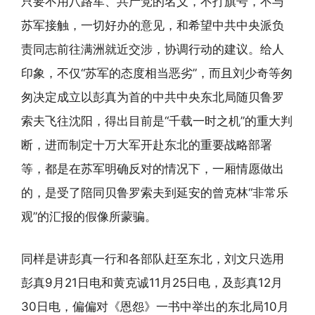
只要不用八路军、共产党的名义，不打旗号，不与
苏军接触，一切好办的意见，和希望中共中央派负
责同志前往满洲就近交涉，协调行动的建议。给人
印象，不仅“苏军的态度相当恶劣”，而且刘少奇等匆
匆决定成立以彭真为首的中共中央东北局随贝鲁罗
索夫飞往沈阳，得出目前是“千载一时之机”的重大判
断，进而制定十万大军开赴东北的重要战略部署
等，都是在苏军明确反对的情况下，一厢情愿做出
的，是受了陪同贝鲁罗索夫到延安的曾克林“非常乐
观”的汇报的假像所蒙骗。
同样是讲彭真一行和各部队赶至东北，刘文只选用
彭真9月21日电和黄克诚11月25日电，及彭真12月
30日电，偏偏对《恩怨》一书中举出的东北局10月