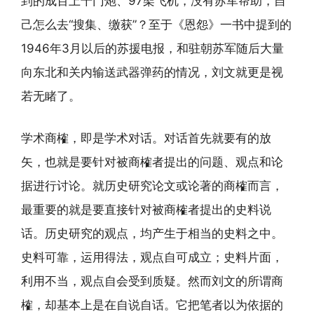
到的成百上千门炮、97架飞机，没有苏军帮助，自
己怎么去“搜集、缴获”？至于《恩怨》一书中提到的
1946年3月以后的苏援电报，和驻朝苏军随后大量
向东北和关内输送武器弹药的情况，刘文就更是视
若无睹了。
学术商榷，即是学术对话。对话首先就要有的放
矢，也就是要针对被商榷者提出的问题、观点和论
据进行讨论。就历史研究论文或论著的商榷而言，
最重要的就是要直接针对被商榷者提出的史料说
话。历史研究的观点，均产生于相当的史料之中。
史料可靠，运用得法，观点自可成立；史料片面，
利用不当，观点自会受到质疑。然而刘文的所谓商
榷，却基本上是在自说自话。它把笔者以为依据的