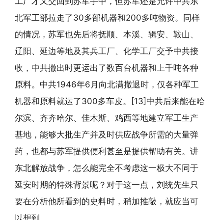
工厂才又交回到苏军手中，但苏军还是允许中共东
北军工部拉走了30多部机器和200多吨物资。同样
的情况，苏军也先后将抚顺、本溪、辑安、鞍山、
辽阳、延边等地及其兵工厂、化学工厂交予中共接
收，中共撤出时更运出了数百台机器和上千吨各种
原料。中共1946年6月向北满撤退时，仅各种军工
机器和原料就运了300多车皮。[13]中共后来能在哈
尔滨、齐齐哈尔、佳木斯、鸡西等地建立军工生产
基地，能够大批生产并及时供应战争所需的大量弹
药，也都与苏军提供便利甚至是提供帮助有关。讲
东北解放战争，怎么能完全不考虑这一极大不同于
延安时期的特殊背景呢？对于这一点，刘统先生只
要在分析他所看到的史料时，稍加推敲，就应当可
以想到。