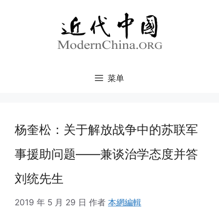
跳
至
内
容
菜单
杨奎松：关于解放战争中的苏联军
事援助问题——兼谈治学态度并答
刘统先生
2019 年 5 月 29 日
作者
本網編輯