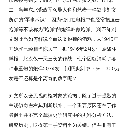
误或抄写错误，确为当年东北局所报之数。[7]第
二，当年东北党政军领导人也和笔者一样缺少刘文
所讲的“军事常识”，因为他们在电报中也经常把迫击
炮弹等不该称为“炮弹”的炮弹叫做炮弹。[8]不知刘
文对此当如何解说？而这类炮弹的消耗，从1946年
开始就已经相当惊人了。据1946年2月沙子岭战斗
详报，此次仅一天三夜的作战，七个团就消耗了各
种非重炮的炮弹2074发。[9]照此计算下来，300万
发是否还算是个离奇的数字呢？
刘文所以会无视商榷对象的论据，除了过于强烈的
主观倾向左右其判断以外，一个重要原因还在于作
者似乎并不完全掌握史学研究中的史料分析方法。
研究历史，取得第一手资料至为关键。但并非有了