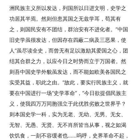
洲民族主义所以发达，列国所以日进文明，史学之
功居其半焉。然则但患其国之无兹学耳，苟其有
之，则国民安有不团结，群治安有不进化者。”中国
旧史学虽很发达，但因存在四蔽二病及三恶果，使
人“虽尽读全史，而曾无有足以激励其爱国之心，团
结其合群之力，以应今日之时势而立于万国者。然
则吾中国史学外貌虽发达，而不能如欧美各国民之
实受其益，职此之由。”故此，要实行民族主义，就
要在中国进行一场“史学革命”，“今日欲提倡民族主
义，使我四万万同胞强立于此优胜劣败之世界乎？
则本国史学一科，实为无老、无幼、无男、无女、
无智、无愚、无贤、无不肖所皆当从事，视之如渴
饮饥食，一刻不容缓者也……呜呼，史界革命不起，