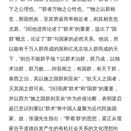
下之公理也。”“群者万物之公性也。”“物之以群相
竞，斯固然矣，至其势逼而率相近者，则其相竞也
尤甚。”[8]他进而论述了“群术”的重要，提出了“国
群”概念，论证了“群”与国家的必然关系。他说，所
以能有千万人群而成的国和亿兆京垓人群而成的天
下，“则岂不能群乎哉？以群术治群，群乃成，以独
术治群，群乃败……抑吾闻之，有国群，有天下群，
泰西之治，其以施之国群则至矣”，“欲灭人之国者，
灭其国之群可矣。”[9]强调“群术”和“国群”的重要，
并以西方“施之国群则至矣”作为价值论断，表明梁启
超已意识到要以“群术”将中国人凝聚为近代民族国
家。故，张灏先生指出：“带着‘群’的思想，梁正从儒
家合乎道德自发产生的有机社会关系的文化理想向