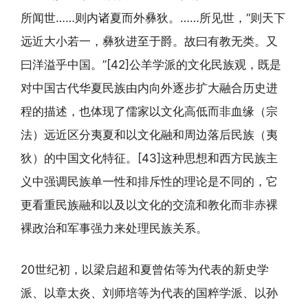
所闻世……则内诸夏而外彝狄。……所见世，“则天下
远近大小若一，彝狄进至于爵。故曰有教无类。又
曰洋溢乎中国。”[42]公羊学派的文化民族观，既是
对中国古代华夏民族由内向外逐步扩大融合历史进
程的描述，也体现了儒家以文化高低而非血缘（宗
法）远近区分夷夏和以文化融和周边落后民族（夷
狄）的中国文化特征。[43]这种思想和西方民族主
义中强调民族单一性和排斥性的理论是不同的，它
更看重民族融和以及以文化的交流和教化而非赤裸
裸政治和军事强力来处理民族关系。
20世纪初，以梁启超和夏曾佑等为代表的新史学
派、以章太炎、刘师培等为代表的国粹学派、以孙