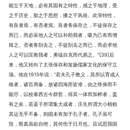
能立于天地，必有其固有之特性，感之于地理，受
之于历史，胎之于思想，播之于风俗。此等特性，
有良者焉，有否者焉。良者务保存之，不徒保存之
而已，而必采他人之可以补助我者，吸为己有而增
殖之。否者务刮去之，不徒刮去之而已，而必求他
人之可以匡救我者，勇猛自克而代易之。”[39]后
来，他又转向了主张保存和发扬儒家文化的保守立
场。他在1915年说：“若夫孔子教义，其所以育成人
格者，诸百周备，放诸四海而皆准，由之终身而不
能尽，以校泰西古今群哲，得其一体而加粹者，盖
有之矣，若孟子所谓集大成者，庄生所谓大小精粗
其运无乎不备，则固未有加于孔子者。孔子虽可
毁，斯真虽欲自绝，其何伤于日月也。且试思我国