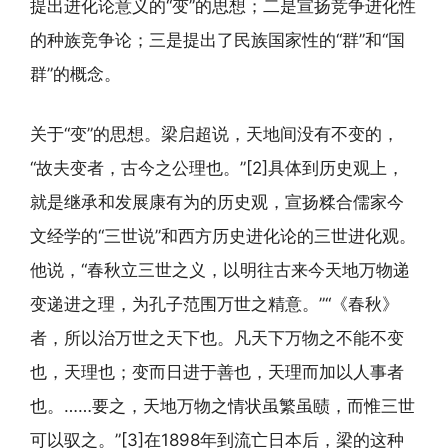
提出进化论意义的“变”的思想；二是宣扬竞争进化性
的种族竞争论；三是提出了民族国家性的“群”和“国
群”的概念。
关于“变”的思想。梁启超说，天地间没有不变的，
“故夫变者，古今之公理也。”[2]具体到历史观上，
就是继承和发展康有为的历史观，宣扬糅合儒家今
文经学的“三世说”和西方历史进化论的三世进化观。
他说，“春秋立三世之义，以明往古来今天地万物递
变递进之理，为孔子范围万世之精意。”“《春秋》
者，所以治万世之天下也。凡天下万物之不能不变
也，天理也；变而日进于善也，天理而加以人事者
也。……要之，天地万物之情状虽繁虽赜，而惟三世
可以驭之。”[3]在1898年到流亡日本后，梁的这种