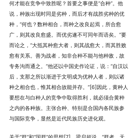
何才能在竞争中致胜呢？首要之事便是“合种”。他
说，种族出现时同是劣种，而后才有战胜劣种的优
种，“何也？数种相合，而种之改良起焉，所合愈
广，则其改良愈盛。而优劣遂不可同年而语矣。”要
而论之，“大抵其种愈大者，则其战愈大，而其胜败
愈有关系。善为战者，知非合种不能与他种敌，故
专务沟而通之。”他还以中国史作论证，说：“自汉以
后，支那之所以渐进于文明成为优种人者，则以诸
种之相合也，惟其相合故能并存。”[6]因此，黄种人
要想在与白种人的竞争中取得胜利，就必须合黄种
之内的各种族。主张合种、特别是合国内各民族参
与国际竞争，显然是近代民族历史进化观。
关于“群”和“国群”的思想[7]。梁启超说，“群者，天