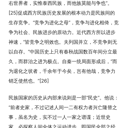
右世界者，实惟泰西民族，而他族莫能与争也”。
[25]促成西方民族历史发展的根本动力是民族间的
生存竞争。“竞争为进化之母”，竞争与进化相倚，竞
争为社会、民族进步的原动力。近代西方所以进步
神速，“皆竞争之明效也。夫列国并立，不竞争则无
以自存。”中国历史上只有春秋战国数百年间分立最
久，而群治之进为极点。自秦一统局面形成后，“而
为退化之状者，千余年于今矣，岂有他哉，竞争力
销乏使然也。”[26]
民族国家的历史从内部来说则是一部“民史”。他说：
“前者史家，不过记述人间一二有权力者兴亡隆替之
事，虽名为史，实不过一人一家之谱谍；近世史
家，必探察人间全体之运动进步，即国民全部之经