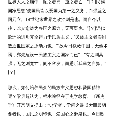
世界人人之脑中，顺之者兴，逆之者亡。”[？]民族
国家思想“使国民皆以爱国为第一之义务，而强盛之
国乃立。19世纪末世界之政治则是也。而自今以
往，此义愈益为各国之原力，无可疑也。”[？]近代
欧洲的进步完全得力于民族主义，“民族主义者实制
造近世国家之原动力也。”“故今日欲救中国，无他术
焉，亦先建设一民族主义之国家而已”，“有之则莫
强，无之则竟亡，间不容发，而悉听我辈之自择。”
[？]
那么，如何培养民众的民族主义思想和爱国精神
呢？梁启超认为，根本途径在于史学教育。《新史
学》开宗明义提出：“史学者，学问之最博大而最切
要者也，国民之明镜也，爱国心之源泉也。今日欧