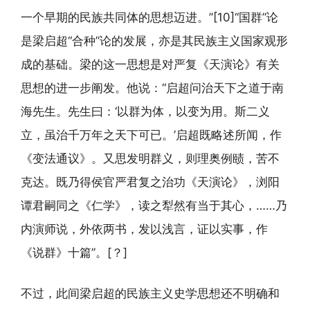
一个早期的民族共同体的思想迈进。”[10]“国群”论
是梁启超“合种”论的发展，亦是其民族主义国家观形
成的基础。梁的这一思想是对严复《天演论》有关
思想的进一步阐发。他说：“启超问治天下之道于南
海先生。先生曰：‘以群为体，以变为用。斯二义
立，虽治千万年之天下可已。’启超既略述所闻，作
《变法通议》。又思发明群义，则理奥例赜，苦不
克达。既乃得侯官严君复之治功《天演论》，浏阳
谭君嗣同之《仁学》，读之犁然有当于其心，……乃
内演师说，外依两书，发以浅言，证以实事，作
《说群》十篇”。[？]
不过，此间梁启超的民族主义史学思想还不明确和