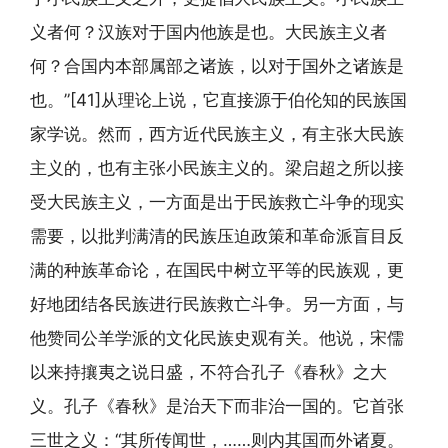
义者何？汉族对于国内他族是也。大民族主义者
何？合国内本部属部之诸族，以对于国外之诸族是
也。”[41]从理论上说，它直接源于伯伦知的民族国
家学说。然而，西方近代民族主义，有主张大民族
主义的，也有主张小民族主义的。梁启超之所以接
受大民族主义，一方面是出于民族救亡斗争的现实
需要，以批判满清的民族压迫政策和革命派盲目反
满的种族革命论，在国民中树立平等的民族观，更
好地团结各民族进行民族救亡斗争。另一方面，与
他赞同公羊学派的文化民族史观有关。他说，宋儒
以来持攘夷之说日盛，不符合孔子《春秋》之大
义。孔子《春秋》是治天下而非治一国的。它首张
三世之义：“其所传闻世，……则内其国而外诸夏。