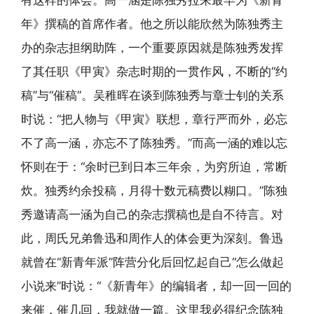
有这样的体会。高一涵是陈独秀拉来最早为《新青
年》撰稿的首席作者。他之所以能欣然为陈独秀主
办的杂志担纲助阵，一个重要原因就是陈独秀发挥
了其任职《甲寅》杂志时期的一贯作风，不断的“约
稿”与“催稿”。吴稚晖在谈到陈独秀与章士钊的关系
时说：“把人物与《甲寅》联想，章行严而外，必忘
不了高一涵，亦忘不了陈独秀。”而高一涵的难以忘
怀则在于：“余时已到日本三年余，为穷所迫，常断
炊。独秀约余投稿，月得十数元稿费以糊口。”陈独
秀邀请高一涵为自己的杂志撰稿也是自不待言。对
此，周氏兄弟鲁迅和周作人的体会更为深刻。鲁迅
就曾在“新青年派”阵营分化后回忆起自己“怎么做起
小说来”时说：“《新青年》的编辑者，却一回一回的
来催，催几回，我就做一篇。这里我必得纪念陈独