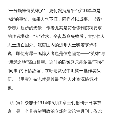
“一分钱难倒英雄汉”，更何况搭建平台并非单单是
“钱”的事情。如果人气不旺，同样难以成事。《青年
杂志》起步的光景，作者尤其是符合该刊撰稿要求
的作者堪称一“人”难求。辛亥革命失败后，大批仁人
志士流亡国外。沉潜国内的进步人士噤若寒蝉不
说，即使有愿一鸣惊人者也是信息隔绝——“英雄”与
“用武之地”隔山相望。这时的陈独秀只能依靠“同乡”
“同事”的旧情故谊，在吁请敦促中汇聚一批作者队
伍。《甲寅》杂志就是其最早的人才资源施策对
象。
《甲寅》杂志于1914年5月由章士钊创刊于日本东
京，是一个具有鲜明政治立场的政论性月刊，依此