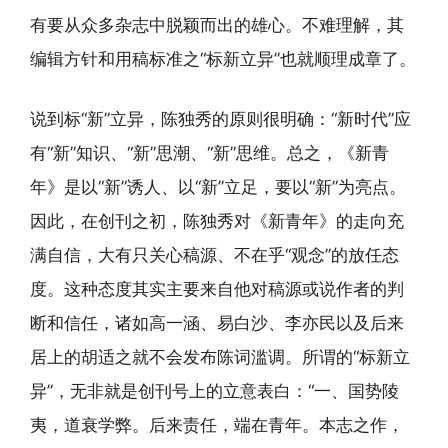
有要从众多杂志中脱颖而出的雄心。不难理解，其
编辑方针和用稿标准之“标新立异”也就顺理成章了。
说到标“新”立异，陈独秀的原则很明确：“新时代”应
有“新”知识、“新”思潮、“新”思维。总之，《新青
年》是以“新”诱人、以“新”立足，要以“新”为亮点。
因此，在创刊之初，陈独秀对《新青年》的走向充
满自信，大有只关心稿源、不在乎“观念”的放任态
度。这种态度其实主要来自他对稿源或说作者的判
断和信任，诸如高一涵、易白沙、李亦民以及后来
居上的胡适之就不会发布陈词滥调。所谓的“标新立
异”，无非就是创刊号上的立意表白：“一、国势陵
夷，道衰学弊。后来责任，端在青年。本志之作，