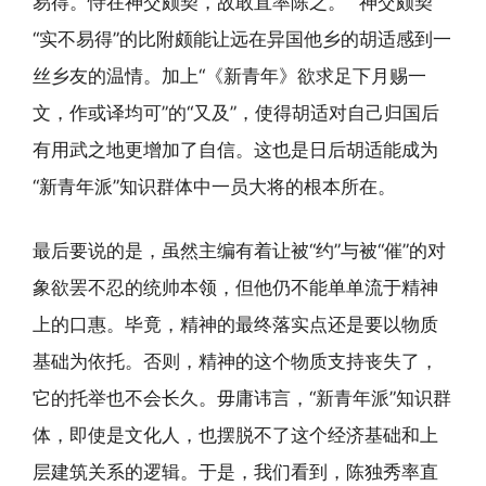
易得。恃在神交颇契，故敢直率陈之。”“神交颇契”
“实不易得”的比附颇能让远在异国他乡的胡适感到一
丝乡友的温情。加上“《新青年》欲求足下月赐一
文，作或译均可”的“又及”，使得胡适对自己归国后
有用武之地更增加了自信。这也是日后胡适能成为
“新青年派”知识群体中一员大将的根本所在。
最后要说的是，虽然主编有着让被“约”与被“催”的对
象欲罢不忍的统帅本领，但他仍不能单单流于精神
上的口惠。毕竟，精神的最终落实点还是要以物质
基础为依托。否则，精神的这个物质支持丧失了，
它的托举也不会长久。毋庸讳言，“新青年派”知识群
体，即使是文化人，也摆脱不了这个经济基础和上
层建筑关系的逻辑。于是，我们看到，陈独秀率直