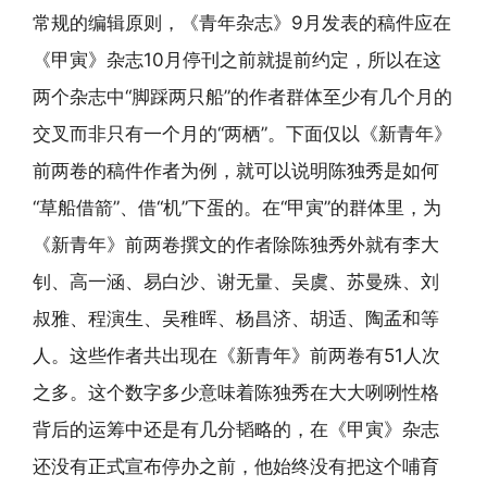
常规的编辑原则，《青年杂志》9月发表的稿件应在
《甲寅》杂志10月停刊之前就提前约定，所以在这
两个杂志中“脚踩两只船”的作者群体至少有几个月的
交叉而非只有一个月的“两栖”。下面仅以《新青年》
前两卷的稿件作者为例，就可以说明陈独秀是如何
“草船借箭”、借“机”下蛋的。在“甲寅”的群体里，为
《新青年》前两卷撰文的作者除陈独秀外就有李大
钊、高一涵、易白沙、谢无量、吴虞、苏曼殊、刘
叔雅、程演生、吴稚晖、杨昌济、胡适、陶孟和等
人。这些作者共出现在《新青年》前两卷有51人次
之多。这个数字多少意味着陈独秀在大大咧咧性格
背后的运筹中还是有几分韬略的，在《甲寅》杂志
还没有正式宣布停办之前，他始终没有把这个哺育