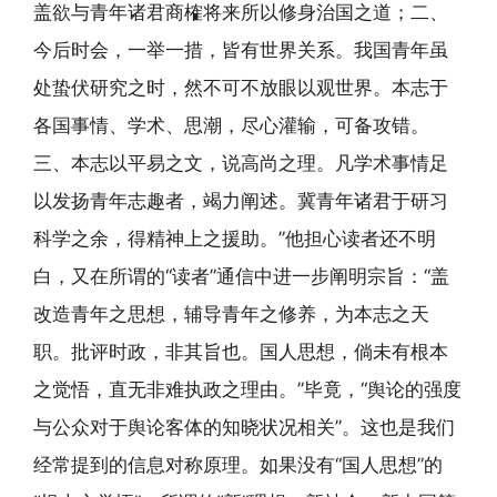
盖欲与青年诸君商榷将来所以修身治国之道；二、
今后时会，一举一措，皆有世界关系。我国青年虽
处蛰伏研究之时，然不可不放眼以观世界。本志于
各国事情、学术、思潮，尽心灌输，可备攻错。
三、本志以平易之文，说高尚之理。凡学术事情足
以发扬青年志趣者，竭力阐述。冀青年诸君于研习
科学之余，得精神上之援助。”他担心读者还不明
白，又在所谓的“读者”通信中进一步阐明宗旨：“盖
改造青年之思想，辅导青年之修养，为本志之天
职。批评时政，非其旨也。国人思想，倘未有根本
之觉悟，直无非难执政之理由。”毕竟，“舆论的强度
与公众对于舆论客体的知晓状况相关”。这也是我们
经常提到的信息对称原理。如果没有“国人思想”的