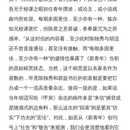
吾兄于校课之暇担任青年撰述，或论文，或小说戏
曲均所欢迎。每期多固更佳，至少亦有一种。炼亦
知兄校课甚忙，但陈君之意甚诚，务希拨冗为之所
感幸。”从这封信的内容看，至少此时陈独秀与胡适
还不曾直接通信，甚至没有接触。而“每期多固更
佳，至少亦有一种”的盛情也暴露了《新青年》当初
的原始稿荒状态。当然，这个稿荒是以名家名作为
基数的，毕竟陈独秀和群益书社的初衷都是要把它
办成一个一流高质量杂志。值得一提的是，如果说
当年胡适写给《甲寅》杂志的稿件多是“来信”摘登或
是随感式的边角料，那么这次的“拟请”则是要其“切
实”下功夫的“宏论”。对此，如若从《新青年》创刊
号上“社告”和“敬告”来观测，我们会更清楚地看到它