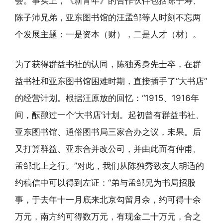
会。事实上，《新青年》的合作伙伴包括陈子寿、
陈子沛兄弟，亚东图书馆的汪孟邹等人时刻不忘两
个发展主题：一是资本（财），二是人才（材）。
为了获得群益书社的认同，陈独秀身先士卒，在群
益书社和亚东图书馆困难时期，直接插手了“大书店”
的经营计划。根据汪原放的回忆：“1915、1916年
间，酝酿过一个‘大书店’计划。起初曾有群益书社、
亚东图书馆、通俗图书局三家合办之议，未果。后
又打算群益、亚东合并改公司，并由此而有仲甫、
孟邹北上之行。”对此，我们从陈独秀致友人胡适的
约稿信中可以得到左证：“弟与孟邹兄为书局招股
事，于去年十一月底来北京勾留月余，约可得十余
万元，南方约可得数万元，有现金二十万元，合之