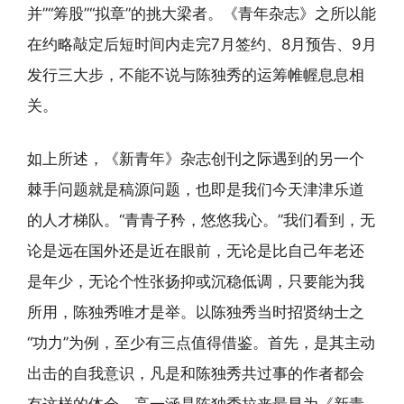
并”“筹股”“拟章”的挑大梁者。《青年杂志》之所以能
在约略敲定后短时间内走完7月签约、8月预告、9月
发行三大步，不能不说与陈独秀的运筹帷幄息息相
关。
如上所述，《新青年》杂志创刊之际遇到的另一个
棘手问题就是稿源问题，也即是我们今天津津乐道
的人才梯队。“青青子矜，悠悠我心。”我们看到，无
论是远在国外还是近在眼前，无论是比自己年老还
是年少，无论个性张扬抑或沉稳低调，只要能为我
所用，陈独秀唯才是举。以陈独秀当时招贤纳士之
“功力”为例，至少有三点值得借鉴。首先，是其主动
出击的自我意识，凡是和陈独秀共过事的作者都会