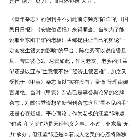
是指“物力”“财力”，而且还包括“人力”。
《青年杂志》的创刊并不如此前陈独秀“陷阵”的《国
民日日报》《安徽俗话报》来得顺当。当初为了能
说服亚东图书馆的老板汪孟邹提供让自己的舆论“一
定会发生很大的影响”的平台，陈独秀可以说信誓旦
旦、苦口婆心2。尽管如此，作为老友、老乡的汪孟
邹还是以亚东“生意很不好”“经济上很困难”，加之又
受托于《甲寅》杂志而以“实在没有力量做”等理由婉
言谢绝。当时《甲寅》杂志已是享誉舆论界的名牌
杂志，对陈独秀设想的新创刊杂志这只“看不见的手”
还是心存疑虑。平心而论，作为老板的汪孟邹考虑
“销路”和“利润”乃是天经地义之事。不过，亚东虽“无
力”承办，但汪孟邹还是本着成人之美的心态将陈独