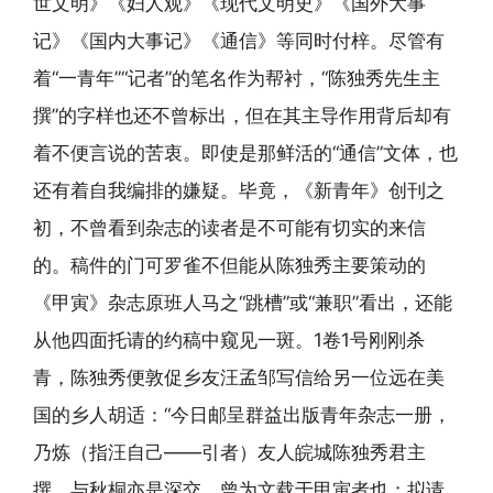
世文明》《妇人观》《现代文明史》《国外大事
记》《国内大事记》《通信》等同时付梓。尽管有
着“一青年”“记者”的笔名作为帮衬，“陈独秀先生主
撰”的字样也还不曾标出，但在其主导作用背后却有
着不便言说的苦衷。即使是那鲜活的“通信”文体，也
还有着自我编排的嫌疑。毕竟，《新青年》创刊之
初，不曾看到杂志的读者是不可能有切实的来信
的。稿件的门可罗雀不但能从陈独秀主要策动的
《甲寅》杂志原班人马之“跳槽”或“兼职”看出，还能
从他四面托请的约稿中窥见一斑。1卷1号刚刚杀
青，陈独秀便敦促乡友汪孟邹写信给另一位远在美
国的乡人胡适：“今日邮呈群益出版青年杂志一册，
乃炼（指汪自己——引者）友人皖城陈独秀君主
撰，与秋桐亦是深交，曾为文载于甲寅者也；拟请