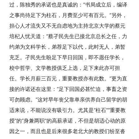
过，陈独秀的承诺也是真诚的：“书局成立后，编译
之事尚待足下为柱石，月费至少可有百元。”另外，
担心人才流失又不无自虑地为主持北京大学的蔡元
培杞人忧天道：“蔡孑民先生已接北京总长之任，力
约弟为文科学长，弟荐足下以代，此时无人，弟暂
充乏。孑民先生盼足下早日回国，即不愿任学长，
校中哲学、文学教授俱乏上选，足下来此亦可担
任。学长月薪三百元，重要教授亦有此数。”更为直
接的许诺还在这里：“足下回国必甚忙迫，事畜之资
可勿顾虑。”这对早年丧父靠单亲供养自己留学的胡
适来说，不能说没有吸引力。尤其是“柱石”“重要教
授”的“身兼两职”的高薪承诺，不但是胡适心动的原
因之一，而且也是后来很多老北大的教授们纷至沓