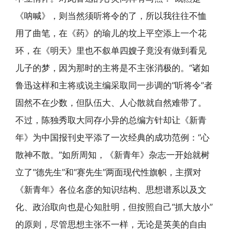
《呐喊》，则当然须听将令的了，所以我往往不恤
用了曲笔，在《药》的瑜儿的坟上平空添上一个花
环，在《明天》里也不叙单四嫂子竟没有做到看见
儿子的梦，因为那时的主将是不主张消极的。”诸如
鲁迅这样和主将或说主编采取同一步调的“听将令”者
固然不在少数，但队伍大、人心散就自然难带了。
不过，陈独秀取大同存小异的总编方针却让《新青
年》为中国报刊史平添了一次经典的成功范例：“心
散神不散。”如所周知，《新青年》杂志一开始就树
立了“德先生”和“赛先生”两面现代性旗帜，主撰对
《新青年》各位名彦的知识结构、思想谱系以及文
化、政治取向也是心知肚明，但按照自己“抓大放小”
的原则，尽管思想主张不一样，无论是英美的自由