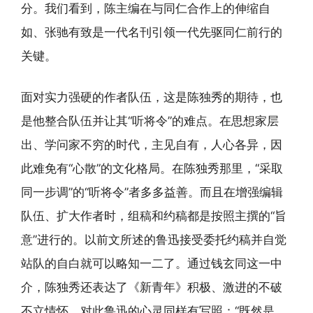
分。我们看到，陈主编在与同仁合作上的伸缩自
如、张驰有致是一代名刊引领一代先驱同仁前行的
关键。
面对实力强硬的作者队伍，这是陈独秀的期待，也
是他整合队伍并让其“听将令”的难点。在思想家层
出、学问家不穷的时代，主见自有，人心各异，因
此难免有“心散”的文化格局。在陈独秀那里，“采取
同一步调”的“听将令”者多多益善。而且在增强编辑
队伍、扩大作者时，组稿和约稿都是按照主撰的“旨
意”进行的。以前文所述的鲁迅接受委托约稿并自觉
站队的自白就可以略知一二了。通过钱玄同这一中
介，陈独秀还表达了《新青年》积极、激进的不破
不立情怀。对此鲁迅的心灵同样有写照：“既然是