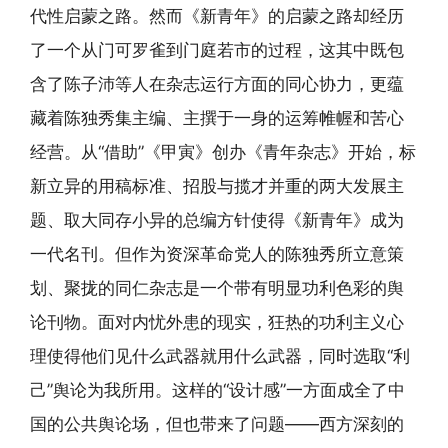
代性启蒙之路。然而《新青年》的启蒙之路却经历
了一个从门可罗雀到门庭若市的过程，这其中既包
含了陈子沛等人在杂志运行方面的同心协力，更蕴
藏着陈独秀集主编、主撰于一身的运筹帷幄和苦心
经营。从“借助”《甲寅》创办《青年杂志》开始，标
新立异的用稿标准、招股与揽才并重的两大发展主
题、取大同存小异的总编方针使得《新青年》成为
一代名刊。但作为资深革命党人的陈独秀所立意策
划、聚拢的同仁杂志是一个带有明显功利色彩的舆
论刊物。面对内忧外患的现实，狂热的功利主义心
理使得他们见什么武器就用什么武器，同时选取“利
己”舆论为我所用。这样的“设计感”一方面成全了中
国的公共舆论场，但也带来了问题——西方深刻的