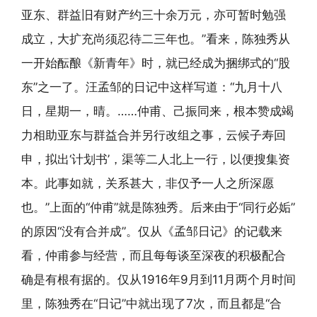
亚东、群益旧有财产约三十余万元，亦可暂时勉强
成立，大扩充尚须忍待二三年也。”看来，陈独秀从
一开始酝酿《新青年》时，就已经成为捆绑式的“股
东”之一了。汪孟邹的日记中这样写道：“九月十八
日，星期一，晴。……仲甫、己振同来，根本赞成竭
力相助亚东与群益合并另行改组之事，云候子寿回
申，拟出‘计划书’，渠等二人北上一行，以便搜集资
本。此事如就，关系甚大，非仅予一人之所深愿
也。”上面的“仲甫”就是陈独秀。后来由于“同行必姤”
的原因“没有合并成”。仅从《孟邹日记》的记载来
看，仲甫参与经营，而且每每谈至深夜的积极配合
确是有根有据的。仅从1916年9月到11月两个月时间
里，陈独秀在“日记”中就出现了7次，而且都是“合