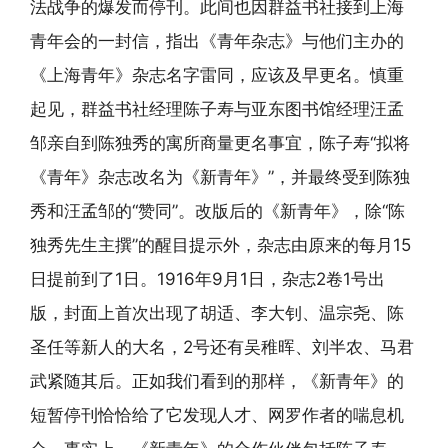
法战争的爆发而停刊。此间也因群益书社接到上海
青年会的一封信，指出《青年杂志》与他们主办的
《上海青年》杂志名字雷同，应该及早更名。慎重
起见，群益书社经理陈子寿与亚东图书馆经理汪孟
邹亲自到陈独秀的寓所商量更名事宜，陈子寿“拟将
《青年》杂志改名为《新青年》”，并最终受到陈独
秀和汪孟邹的“赞同”。改版后的《新青年》，除“陈
独秀先生主撰”的醒目提示外，杂志由原来的每月15
日提前到了1日。1916年9月1日，杂志2卷1号出
版，封面上首次出现了胡适、李大钊、温宗尧、陈
圣任等新人的大名，2号还有吴稚晖、刘半农、马君
武紧随其后。正如我们看到的那样，《新青年》的
短暂停刊恰恰给了它发现人才、网罗作者的喘息机