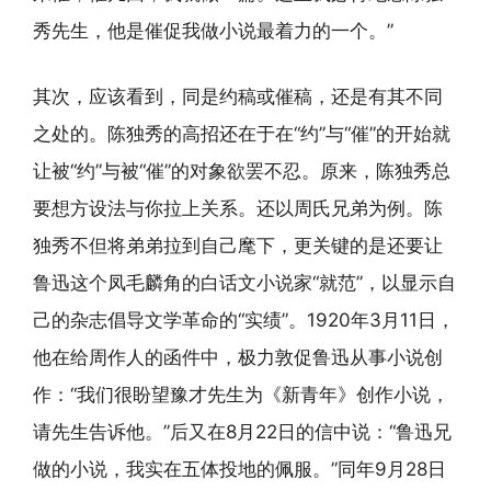
秀先生，他是催促我做小说最着力的一个。”
其次，应该看到，同是约稿或催稿，还是有其不同
之处的。陈独秀的高招还在于在“约”与“催”的开始就
让被“约”与被“催”的对象欲罢不忍。原来，陈独秀总
要想方设法与你拉上关系。还以周氏兄弟为例。陈
独秀不但将弟弟拉到自己麾下，更关键的是还要让
鲁迅这个凤毛麟角的白话文小说家“就范”，以显示自
己的杂志倡导文学革命的“实绩”。1920年3月11日，
他在给周作人的函件中，极力敦促鲁迅从事小说创
作：“我们很盼望豫才先生为《新青年》创作小说，
请先生告诉他。”后又在8月22日的信中说：“鲁迅兄
做的小说，我实在五体投地的佩服。”同年9月28日