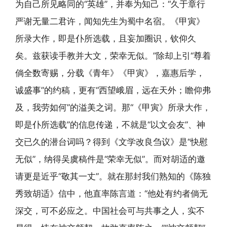
为自己所见略同的“英雄”，并奉为知己：“久于章行
严谢无量二君许，闻知先生为蜀中名宿。《甲寅》
所录大作，即是仆所选载，且妄加圈识，钦仰久
矣。兹获读手教并大文，荣幸无似。”除却上引“尊着
倘全数寄赐，分载《青年》《甲寅》，嘉惠后学，
诚盛事”的约稿，更有“西望峨眉，远在天外；瞻仰弗
及，我劳如何”的溢美之词。那“《甲寅》所录大作，
即是仆所选载”的信息传递，不就是“以文会友”、神
交已久的潜台词吗？得到《文学改良刍议》是“快慰
无似”，纳得吴虞稿件是“荣幸无似”。而对胡适的邀
请更是近乎“敬其一丈”。就在那封我们熟知的《陈独
秀致胡适》信中，他直率陈言道：“他处有约者倘无
深交，可不必应之。中国社会可与共事之人，实不