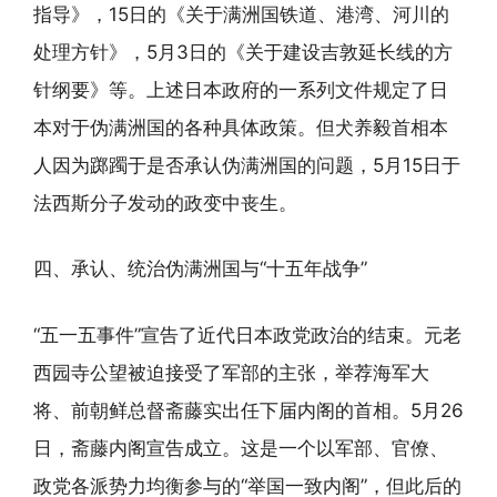
指导》，15日的《关于满洲国铁道、港湾、河川的
处理方针》，5月3日的《关于建设吉敦延长线的方
针纲要》等。上述日本政府的一系列文件规定了日
本对于伪满洲国的各种具体政策。但犬养毅首相本
人因为踯躅于是否承认伪满洲国的问题，5月15日于
法西斯分子发动的政变中丧生。
四、承认、统治伪满洲国与“十五年战争”
“五一五事件”宣告了近代日本政党政治的结束。元老
西园寺公望被迫接受了军部的主张，举荐海军大
将、前朝鲜总督斋藤实出任下届内阁的首相。5月26
日，斋藤内阁宣告成立。这是一个以军部、官僚、
政党各派势力均衡参与的“举国一致内阁”，但此后的