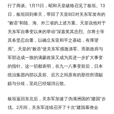
行了商谈。1月11日，昭和天皇破格召见了板垣。13
日，板垣回到奉天，带回了天皇8日对关东军发布的
“敕语”和陆、海、外三省的上述方案。天皇说他对于
关东军自事变以来的举动“深嘉奖其忠烈。尔将士等
其各坚忍自重，以确立东亚和平之基础，有厚望
焉”。天皇的“敕语”使关东军感激涕零。而新政府与
军部达成一致的满蒙政策又成为其进一步扩大事变
的指针。这一切都表明，在九一八事变前后，日本
统治集团内部以及前、后方之间原有的那些所谓龃
龉与分歧，至此已经烟消云散。
板垣返回东北后，关东军加速了伪满洲国的“建国”步
伐。2月间，关东军连续召开了十次“建国幕僚会