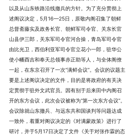
以及从山东铁路沿线撤兵的方针。为了充分贯彻上
述阁议决定，5月16—25日，原敬内阁召集了朝鲜
总督斋藤实及政务长官、朝鲜军司令官、关东长官
山县伊三郎，关东军司令官河合操，青岛军司令官
由比光卫，西伯利亚军司令官立花小一郎，驻华公
使小幡酉吉和奉天总领事赤正助等人，与全体阁僚
一起，在东京召开了一次“满鲜会议”。会议的议题主
要是上述阁议决定的文件，目的是将政府的有关决
定贯彻于驻外文武官员。因有别于后来田中内阁召
开的东方会议，此次会议被称为“第一次东方会议”。
会议除就山东撤兵、与远东共和国谈判等问题达成
一致外，着重对阁议决定的《对满蒙政策》进行了
研讨，并于5月17日决定了文件《关于对张作霖的态