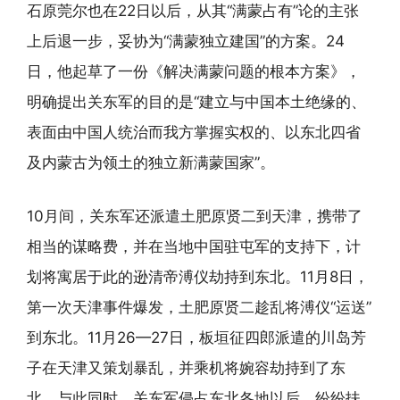
石原莞尔也在22日以后，从其“满蒙占有”论的主张
上后退一步，妥协为“满蒙独立建国”的方案。24
日，他起草了一份《解决满蒙问题的根本方案》，
明确提出关东军的目的是“建立与中国本土绝缘的、
表面由中国人统治而我方掌握实权的、以东北四省
及内蒙古为领土的独立新满蒙国家”。
10月间，关东军还派遣土肥原贤二到天津，携带了
相当的谋略费，并在当地中国驻屯军的支持下，计
划将寓居于此的逊清帝溥仪劫持到东北。11月8日，
第一次天津事件爆发，土肥原贤二趁乱将溥仪“运送”
到东北。11月26—27日，板垣征四郎派遣的川岛芳
子在天津又策划暴乱，并乘机将婉容劫持到了东
北。与此同时，关东军侵占东北各地以后，纷纷扶