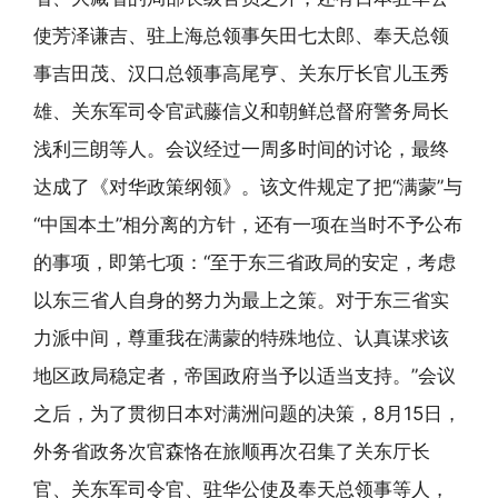
使芳泽谦吉、驻上海总领事矢田七太郎、奉天总领
事吉田茂、汉口总领事高尾亨、关东厅长官儿玉秀
雄、关东军司令官武藤信义和朝鲜总督府警务局长
浅利三朗等人。会议经过一周多时间的讨论，最终
达成了《对华政策纲领》。该文件规定了把“满蒙”与
“中国本土”相分离的方针，还有一项在当时不予公布
的事项，即第七项：“至于东三省政局的安定，考虑
以东三省人自身的努力为最上之策。对于东三省实
力派中间，尊重我在满蒙的特殊地位、认真谋求该
地区政局稳定者，帝国政府当予以适当支持。”会议
之后，为了贯彻日本对满洲问题的决策，8月15日，
外务省政务次官森恪在旅顺再次召集了关东厅长
官、关东军司令官、驻华公使及奉天总领事等人，