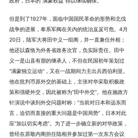
政府，日本的“满蒙权益”得以继续确保。
但是到了1927年，面临中国国民革命的形势和北伐
战争的进展，奉系军阀在关内的统治岌岌可危。4月
20日，陆军大将田中义一组阁，并一直兼任外相；
他还以森恪为外务省政务次官，负实际责任。田中
义一是山县有朋的继承人，不但在民国初年策划过
“满蒙独立运动”，又在一战期间力主出兵西伯利亚。
他在批判币原外交的基础上，主张对华采取积极政
策和强硬外交，因此被称为“田中外交”。他在施政方
针演说中谈到外交问题时称：“当前对日本和远东而
言，迫切而直接的重大问题是中国局势”，日本对此
应“加以切实考虑”。为了进一步确立新的对华政策，
曾经在原敬内阁担任陆相并参加过第一次东方会议