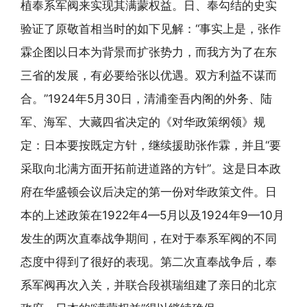
植奉系军阀来实现其满蒙权益。日、奉勾结的史实
验证了原敬首相当时的如下见解：“事实上是，张作
霖企图以日本为背景而扩张势力，而我方为了在东
三省的发展，有必要给张以优遇。双方利益不谋而
合。”1924年5月30日，清浦奎吾内阁的外务、陆
军、海军、大藏四省决定的《对华政策纲领》规
定：日本要按既定方针，继续援助张作霖，并且“要
采取向北满方面开拓前进道路的方针”。这是日本政
府在华盛顿会议后决定的第一份对华政策文件。日
本的上述政策在1922年4—5月以及1924年9—10月
发生的两次直奉战争期间，在对于奉系军阀的不同
态度中得到了很好的表现。第二次直奉战争后，奉
系军阀再次入关，并联合段祺瑞组建了亲日的北京