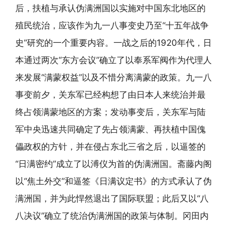
后，扶植与承认伪满洲国以实施对中国东北地区的
殖民统治，应该作为九一八事变史乃至“十五年战争
史”研究的一个重要内容。一战之后的1920年代，日
本通过两次“东方会议”确立了以奉系军阀作为代理人
来发展“满蒙权益”以及不惜分离满蒙的政策。九一八
事变前夕，关东军已经构想了由日本人来统治并最
终占领满蒙地区的方案；发动事变后，关东军与陆
军中央迅速共同确定了先占领满蒙、再扶植中国傀
儡政权的方针，并在侵占东北三省之后，以逼签的
“日满密约”成立了以溥仪为首的伪满洲国。斋藤内阁
以“焦土外交”和逼签《日满议定书》的方式承认了伪
满洲国，并为此悍然退出了国际联盟；此后又以“八
八决议”确立了统治伪满洲国的政策与体制。冈田内