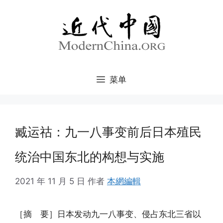
跳
至
内
容
菜单
臧运祜：九一八事变前后日本殖民
统治中国东北的构想与实施
2021 年 11 月 5 日
作者
本網編輯
［摘 要］日本发动九一八事变、侵占东北三省以