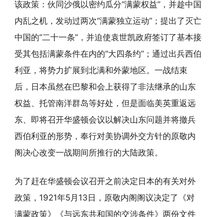
该政策：伙同沙俄以密约瓜分“满蒙权益”，并趁中国
内乱之机，发动过两次“满蒙独立运动”；提出了灭亡
中国的“二十一条”，并迫使袁世凯政府签订了基本接
受其包括满蒙条件在内的“大四条约”；通过出兵西伯
利亚，将势力扩展到北满和外蒙地区。一战结束
后，日本虽然在巴黎和会上获得了非法继承的山东
权益、托管南洋群岛等好处，但是面临美英重返远
东、即将召开华盛顿会议以解决山东问题并将撤兵
西伯利亚的形势，奉行对美协调外交方针的原敬内
阁决心改变一战期间所推行的大陆政策。
为了赶在华盛顿会议召开之前决定日本的有关对外
政策，1921年5月13日，原敬内阁阁议决定了《对
满蒙政策》《与远东共和国的交涉条件》两份文件