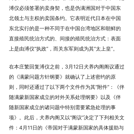
溥仪必须签署的卖身契，也是伪满洲国对于中国东
北领土与主权的卖国条约。它表明近代日本在中国
东北实行的是一种不同于在中国台湾地区和朝鲜的
直接殖民统治方式的、间接的殖民统治方式：表面
上是由溥仪“执政”，而关东军则成为其“太上皇”。
在本庄繁回复溥仪之前，3月12日犬养内阁阁议通过
的《满蒙问题方针纲要》就确认了上述密约的原
则，同时还通过了以下两个文件作为其“附件”：《伴
随满蒙新国家成立的对外关系处理纲要》以及《伴
随新国家成立的诸问题中特别需要紧急处理的事
项》。此后，犬养内阁又以“阁议”决定了下列相关文
件：4月11日的《帝国对于满蒙新国家的具体援助与