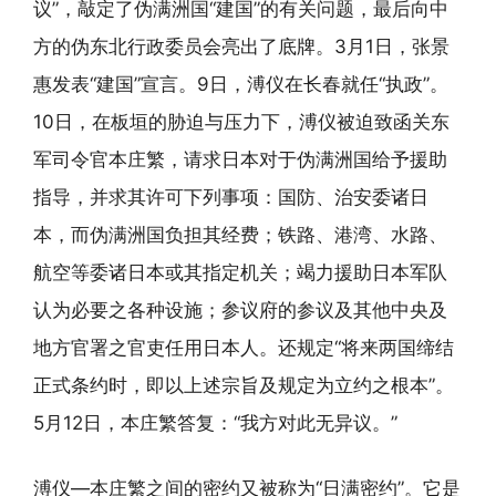
议”，敲定了伪满洲国“建国”的有关问题，最后向中
方的伪东北行政委员会亮出了底牌。3月1日，张景
惠发表“建国”宣言。9日，溥仪在长春就任“执政”。
10日，在板垣的胁迫与压力下，溥仪被迫致函关东
军司令官本庄繁，请求日本对于伪满洲国给予援助
指导，并求其许可下列事项：国防、治安委诸日
本，而伪满洲国负担其经费；铁路、港湾、水路、
航空等委诸日本或其指定机关；竭力援助日本军队
认为必要之各种设施；参议府的参议及其他中央及
地方官署之官吏任用日本人。还规定“将来两国缔结
正式条约时，即以上述宗旨及规定为立约之根本”。
5月12日，本庄繁答复：“我方对此无异议。”
溥仪—本庄繁之间的密约又被称为“日满密约”。它是