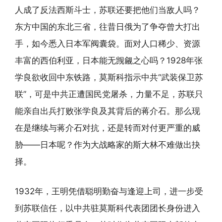
人成了反法西斯斗士，苏联还要把他们当敌人吗？
东方中国的东北三省，往昔日俄为了争夺曾大打出
手，如今悉入日本军阀囊袋。面对人口稀少、资源
丰富的西伯利亚，日本能无觊觎之心吗？1928年张
学良欲收回中东铁路，莫斯科指示中共“武装保卫苏
联”，可是中共正遭国民党屠杀，力量不足，苏联只
能亲自出兵打败张学良及其背后的蒋介石。那么现
在是继续与蒋介石对抗，还是转而对付更严重的威
胁——日本呢？作为大战略家的斯大林不难做出抉
择。
1932年，王明凭借聪明勤奋与逢迎上司，进一步受
到苏联信任，以中共驻莫斯科代表团团长身份进入