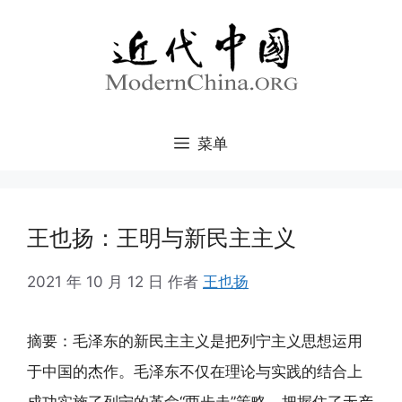
跳
至
内
容
菜单
王也扬：王明与新民主主义
2021 年 10 月 12 日
作者
王也扬
摘要：毛泽东的新民主主义是把列宁主义思想运用
于中国的杰作。毛泽东不仅在理论与实践的结合上
成功实施了列宁的革命“两步走”策略，把握住了无产