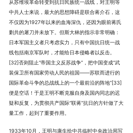
从苏维埃革命转变到抗日民族统一战线，对王明等
中共人士来说，最大的思想障碍是联合蒋介石，这
不仅因为1927年以来的血海深仇，还因为眼前蒋氏
剿共的屠刀并未放下。但斯大林的指示非常明确：
日本军国主义者只考虑实力，只有中国抗日统一战
线包括南京军队时，才能给日本侵略者以反击。
[32]否则阻止“帝国主义反苏战争”，把中国变成“武
装保卫所有国家劳动人民的祖国——苏联而进行的
国际革命斗争的总战线上的一个最前沿的阵地”[33]
便是空话！于是王明不断克服自身及国内同志的迟
疑和反复，为贯彻共产国际“联蒋”抗日的方针做了大
量工作，起到了重要作用。
1933年10月，王明与康生给中共临时中央政治局写