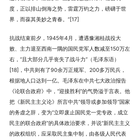
度，正以排山倒海之势，雷霆万钧之力，磅礴于世
界，而葆其美妙之青春。”[17]
抗战结束前夕，1945年4月，遭遇豫湘桂战役大
败、主力退至西南一隅的国民党军人数减至150万左
右，“且大部分几乎丧失了战斗力”（毛泽东语）
[18]，中共则有了90余万正规军、200多万民兵，
根据地人口达到一亿。毛泽东在中共七大政治报告
《论联合政府》中，“迎接胜利”的气势溢于言表。他
把《新民主主义论》所言中共“领导或参加领导”国家
的务虚之辞，变为“立即废止国民党一党专政，成立
民主的联合政府”的具体政治要求，并说“新民主主义
的政权组织，应采取民主集中制，由各级人民代表