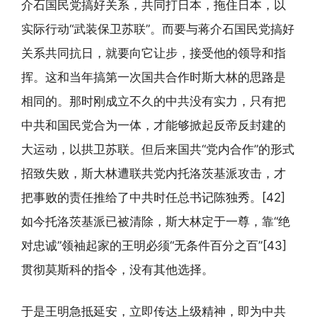
介石国民党搞好关系，共同打日本，拖住日本，以
实际行动“武装保卫苏联”。而要与蒋介石国民党搞好
关系共同抗日，就要向它让步，接受他的领导和指
挥。这和当年搞第一次国共合作时斯大林的思路是
相同的。那时刚成立不久的中共没有实力，只有把
中共和国民党合为一体，才能够掀起反帝反封建的
大运动，以拱卫苏联。但后来国共“党内合作”的形式
招致失败，斯大林遭联共党内托洛茨基派攻击，才
把事败的责任推给了中共时任总书记陈独秀。[42]
如今托洛茨基派已被清除，斯大林定于一尊，靠“绝
对忠诚”领袖起家的王明必须“无条件百分之百”[43]
贯彻莫斯科的指令，没有其他选择。
于是王明急抵延安，立即传达上级精神，即为中共