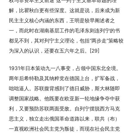
权与非资本主义前途”这一列宁主义基本命题的理
解，比瞿秋白更有些深度。这就是说，后来成为新
民主主义核心内涵的东西，王明是较早阐述者之
一，而此时在湖南基层工作的毛泽东则连列宁的书
都见不到，其对列宁主义理论，包括“两步走”策略较
为深入的认识，还要在五六年之后。[29]
1931年日本策动九一八事变，占领中国东北全境。
两年后希特勒及其纳粹党在德国上台，扩军备战，
咄咄逼人。苏联腹背感到了德日威胁，斯大林随即
调整国家战略。他既要在欧亚新一轮地缘争夺中获
利，又要预防苏联两面受敌。自列宁摆脱西方马克
思主义，独立走出俄国革命道路以来，联共（布）
一直视欧洲社会民主党为叛徒，而现在社会民主党