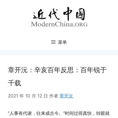
跳
至
内
容
菜单
章开沅：辛亥百年反思：百年锐于
千载
2021 年 10 月 12 日
作者
章开沅
“人事有代谢，往来成古今。”时间过得真快，转眼就