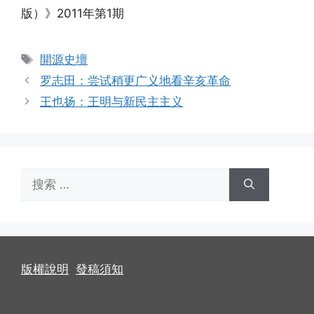
版）》2011年第1期
标
開源史壇
签
罗志田：尝试稍更广义地看辛亥革命
王也扬：王明与新民主主义
搜
索：
版權說明
發稿須知