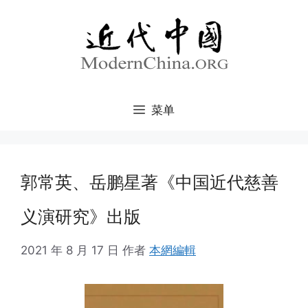
跳
至
内
容
菜单
郭常英、岳鹏星著《中国近代慈善
义演研究》出版
2021 年 8 月 17 日
作者
本網編輯