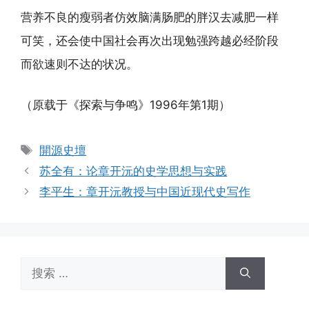
营养不良的瘦弱者仿效脑满肠肥的胖汉去减肥一样
可笑，还会使中国社会再次出现勉强跨越必经阶段
而欲速则不达的状况。
（原载于《探索与争鸣》1996年第1期）
标
開源史壇
签
苏全有：论章开沅的史学思想与实践
李平生：章开沅教授与中国近现代史写作
搜
索：