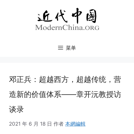
跳
至
内
容
菜单
邓正兵：超越西方，超越传统，营
造新的价值体系——章开沅教授访
谈录
2021 年 6 月 18 日
作者
本網編輯