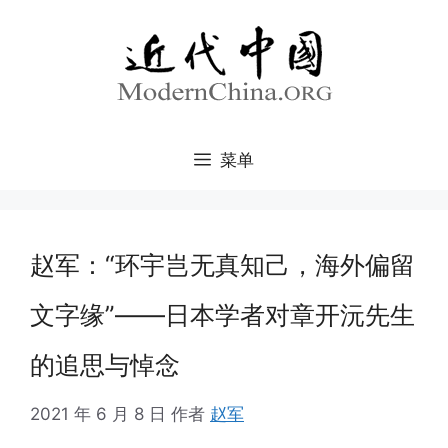
跳
至
内
容
菜单
赵军：“环宇岂无真知己，海外偏留
文字缘”——日本学者对章开沅先生
的追思与悼念
2021 年 6 月 8 日
作者
赵军