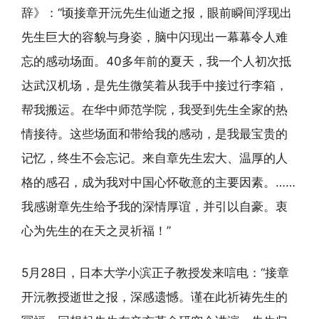
辞》：“顷接章开沅先生仙逝之报，眼前瞬间浮现出
先生巨大的容貌与身姿，脑中闪现出一幕幕令人难
忘的感动场面。40多年前的夏天，我一个人初次抵
达武汉机场，是先生微笑着从我手中接过行李箱，
帮我搬运。在华中师范学院，我受到先生全家的热
情接待。这些场面和带给我的感动，是我最宝贵的
记忆，终生不会忘记。来自章先生宏大、温厚的人
格的感召，成为我对中国心怀敬意的主要因素。……
我感谢章先生给予我的深情厚谊，并引以自豪。衷
心为先生的在天之灵祈福！”
5月28日，日本大学小滨正子教授发来唁电：“接章
开沅教授逝世之报，深感遗憾。谨在此祈祷先生的