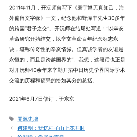
2011年11月，开沅师曾写下《寰宇岂无真知己，海
外偏留文字缘》一文，纪念他和野泽丰先生30多年
的跨国“君子之交”。开沅师在结尾处写道：“以辛亥
革命研究开始结交，以辛亥革命百年纪念标志永
诀，堪称传奇性的辛亥情缘。但真诚学者的友谊是
永恒的，而且是跨越国界的”。我想，这段话也正是
对开沅师40余年来辛勤开拓中日历史学界国际学术
交流的历程和硕果的恰如其分的总括。
2021年6月7日修订，于东京
标
開源史壇
签
何建明：犹忆桂子山上花开时