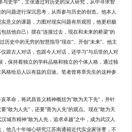
参与史学”，主张通过对历史的深入研究，从中寻求智
途的问题进行深沉思考，从而参与历史的创造。他本人
现实意义的课题，力图对现实问题有所观照，他更积极
包括他自己）摆在“连接过去，现在和未来的桥梁”的
过历史中的无穷的智慧指导“现在”、开创“未来”。他主
仅跟古人对话，也跟今人对话，还学习“与后世的人对
候，保持着独立的学科品格和独立的个体人格，通过独
术风格给后人以有益的启迪。笔者曾将章先生的这种参
亥革命，将武昌首义精神概括为“敢为天下先”，并针
“敢为人先”，还要“善为人先”的观点。现在“敢为天
武汉城市精神“敢为人先，追求卓越”之中，成为武汉人
说，他几十年倾心研究江苏南通籍近代实业家张謇，不