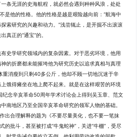
了一条无涯的史海航程，就必然会遇到种种风浪，处处
那不是他的性格。他的性格是越是艰险越向前：“航海中
探索研究的兴趣和动力。”浅尝辄止，是开掘不出滚滚
出真正的“通宝”的。
也有史学研究领域内的复杂因素。对于恶劣环境，他用
精神的折磨都未能摧垮他为研究历史以追求真相与真理
体重消瘦到只剩40多公斤，他却不顾一切地沉迷于辛
路上饿得瘫坐在地上爬不起来。就是在这样艰苦的环境
全国纪念辛亥革命50周年学术讨论会上得到吴玉章、范文
为中南地区乃至全国辛亥革命研究的领军人物的基础。
述作出合理解释的题为《不要尽量美化，也不要一笔抹
式的批斗，甚至被打成“牛鬼蛇神”，关进“牛棚”，受尽
境，时常告诫自要屹立不倒。他利用劳动改造的间歇，