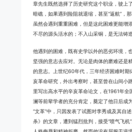
章先生既然选择了历史研究这个职业，驶上
暗礁，如果遇到险阻就退缩，甚至“返航”，
虽然会遇到重重困难，但是这此困难更能增添
不尽的源头活水的；不入山采铜，是无法铸造
他遇到的困难，既有史学以外的恶劣环境，
坚强的意志去应对。无论是肉体的磨难还是
的意志。上世纪60年代，三年经济困难时期
亥革命研究，外出考察时，甚至曾在山间小
里写出高水平的辛亥革命论文，在1961年
澜等前辈学者的充分肯定，奠定了他日后成
“文革”中，只因发表了试图对李秀成及其自
杀》的文章，遭到猛烈批判，接受“喷气飞机”
人格侮辱和精神折磨。然而他没有屈服于逆