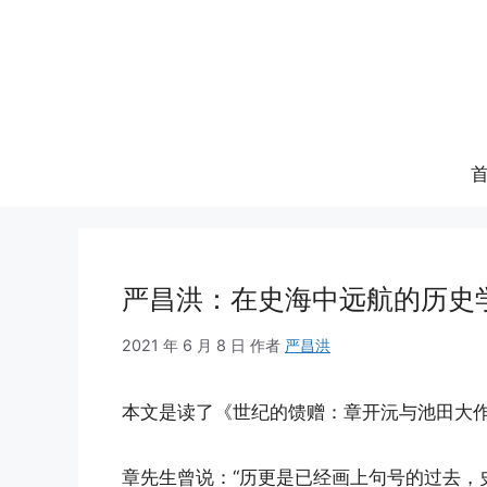
跳
至
内
容
严昌洪：在史海中远航的历史
2021 年 6 月 8 日
作者
严昌洪
本文是读了《世纪的馈赠：章开沅与池田大
章先生曾说：“历更是已经画上句号的过去，