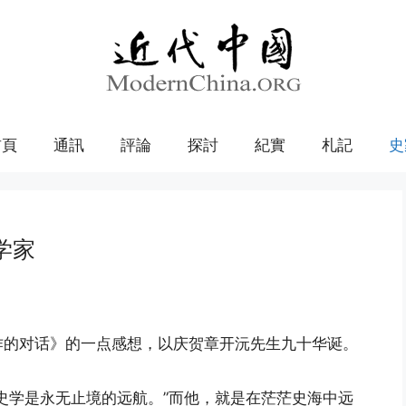
首頁
通訊
評論
探討
紀實
札記
史
学家
作的对话》的一点感想，以庆贺章开沅先生九十华诞。
史学是永无止境的远航。”而他，就是在茫茫史海中远