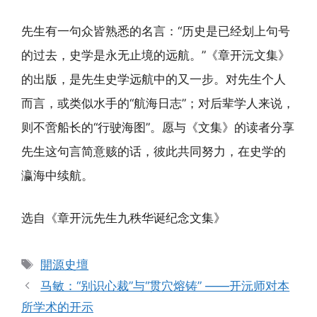
先生有一句众皆熟悉的名言：“历史是已经划上句号
的过去，史学是永无止境的远航。”《章开沅文集》
的出版，是先生史学远航中的又一步。对先生个人
而言，或类似水手的“航海日志”；对后辈学人来说，
则不啻船长的“行驶海图”。愿与《文集》的读者分享
先生这句言简意赅的话，彼此共同努力，在史学的
瀛海中续航。
选自《章开沅先生九秩华诞纪念文集》
标
開源史壇
签
马敏：“别识心裁”与“贯穴熔铸” ——开沅师对本
所学术的开示