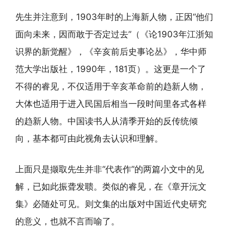
先生并注意到，1903年时的上海新人物，正因“他们
面向未来，因而敢于否定过去”（《论1903年江浙知
识界的新觉醒》，《辛亥前后史事论丛》，华中师
范大学出版社，1990年，181页）。这更是一个了
不得的睿见，不仅适用于辛亥革命前的趋新人物，
大体也适用于进入民国后相当一段时间里各式各样
的趋新人物。中国读书人从清季开始的反传统倾
向，基本都可由此视角去认识和理解。
上面只是撷取先生并非“代表作”的两篇小文中的见
解，已如此振聋发聩。类似的睿见，在《章开沅文
集》必随处可见。则文集的出版对中国近代史研究
的意义，也就不言而喻了。