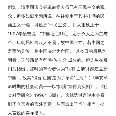
例如，清季同盟会等革命党人虽已有三民主义的观
念，但多如戴季陶所说，往往侧重于其中排满的民
族主义一端，可说是“一民主义”。川人雷铁厓于
1907年便曾说：“中国之亡非亡，定于汉人之为主与
否。历朝易姓而汉人不易，故中国不亡。若中国之
君而为异族，则中国决定为亡国。”以今日的后见之
明看，这段话是有些“种族主义”成分的。但先生在引
用后指出，那时的革命者认为“只有‘亡清’才能建立新
中国”，故其“倡言‘亡国’是为了革命‘亡清’”（《辛亥革
命时期的社会动员——以“排满”宣传为实例》，《社
会科学研究》1996年5期）。这就透过言说本身看
到了立言者的言外真意，从而点出了当时相当一批
人言说的实际指向。