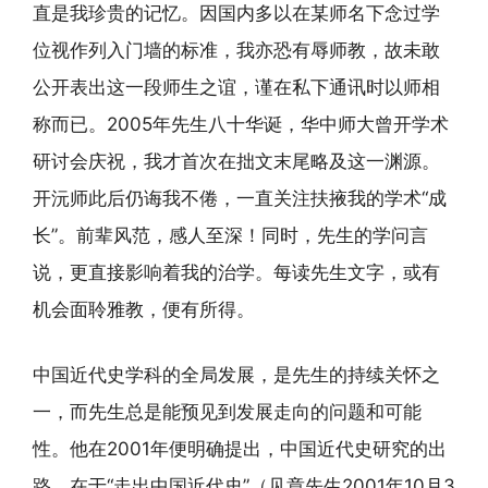
直是我珍贵的记忆。因国内多以在某师名下念过学
位视作列入门墙的标准，我亦恐有辱师教，故未敢
公开表出这一段师生之谊，谨在私下通讯时以师相
称而已。2005年先生八十华诞，华中师大曾开学术
研讨会庆祝，我才首次在拙文末尾略及这一渊源。
开沅师此后仍诲我不倦，一直关注扶掖我的学术“成
长”。前辈风范，感人至深！同时，先生的学问言
说，更直接影响着我的治学。每读先生文字，或有
机会面聆雅教，便有所得。
中国近代史学科的全局发展，是先生的持续关怀之
一，而先生总是能预见到发展走向的问题和可能
性。他在2001年便明确提出，中国近代史研究的出
路，在于“走出中国近代史”（见章先生2001年10月3