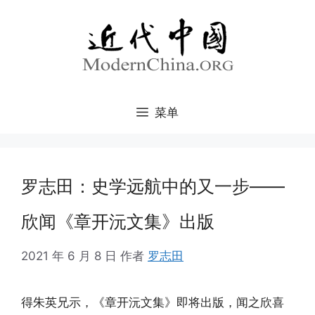
跳
至
内
容
菜单
罗志田：史学远航中的又一步——
欣闻《章开沅文集》出版
2021 年 6 月 8 日
作者
罗志田
得朱英兄示，《章开沅文集》即将出版，闻之欣喜