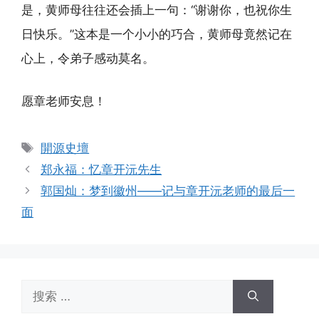
是，黄师母往往还会插上一句：“谢谢你，也祝你生
日快乐。”这本是一个小小的巧合，黄师母竟然记在
心上，令弟子感动莫名。
愿章老师安息！
标
開源史壇
签
郑永福：忆章开沅先生
郭国灿：梦到徽州——记与章开沅老师的最后一
面
搜
索：