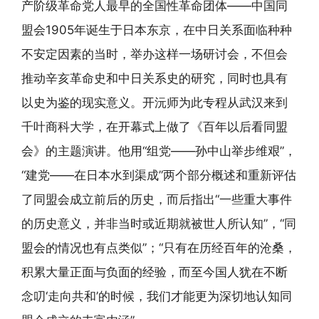
产阶级革命党人最早的全国性革命团体——中国同
盟会1905年诞生于日本东京，在中日关系面临种种
不安定因素的当时，举办这样一场研讨会，不但会
推动辛亥革命史和中日关系史的研究，同时也具有
以史为鉴的现实意义。开沅师为此专程从武汉来到
千叶商科大学，在开幕式上做了《百年以后看同盟
会》的主题演讲。他用“组党——孙中山举步维艰”，
“建党——在日本水到渠成”两个部分概述和重新评估
了同盟会成立前后的历史，而后指出“一些重大事件
的历史意义，并非当时或近期就被世人所认知”，“同
盟会的情况也有点类似”；“只有在历经百年的沧桑，
积累大量正面与负面的经验，而至今国人犹在不断
念叨‘走向共和’的时候，我们才能更为深切地认知同