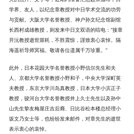
学界、友人，以纪念章教授对中日学术交流的功劳
与贡献。大阪大学名誉教授、神户孙文纪念馆副馆
长西村成雄教授，则发来中日文双语的唁电：“接章
开沅教授逝世噩耗，不胜震惊，謹致衷心哀悼。隔
海遥祈导师冥福。敬请各位遗属千万珍重。”
此外，日本花园大学名誉教授小野信尔先生和夫
人、京都大学名誉教授小野和子，中央大学深町英
夫教授，东京大学川岛真教授，日本大学小滨正子
教授，骏河台大学名誉教授井上久士先生以及孙中
山先生挚友梅屋庄吉后裔、日比谷松本楼总经理小
坂文乃女士等，也纷纷发来邮件，对章先生的逝世
表示衷心的哀悼。