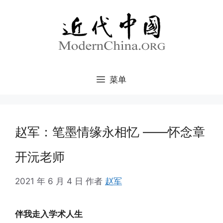
跳
至
内
容
菜单
赵军：笔墨情缘永相忆 ​——怀念章
开沅老师
2021 年 6 月 4 日
作者
赵军
伴我走入学术人生