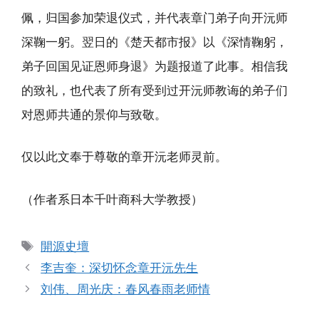
佩，归国参加荣退仪式，并代表章门弟子向开沅师
深鞠一躬。翌日的《楚天都市报》以《深情鞠躬，
弟子回国见证恩师身退》为题报道了此事。相信我
的致礼，也代表了所有受到过开沅师教诲的弟子们
对恩师共通的景仰与致敬。
仅以此文奉于尊敬的章开沅老师灵前。
（作者系日本千叶商科大学教授）
标
開源史壇
签
李吉奎：深切怀念章开沅先生
刘伟、周光庆：春风春雨老师情