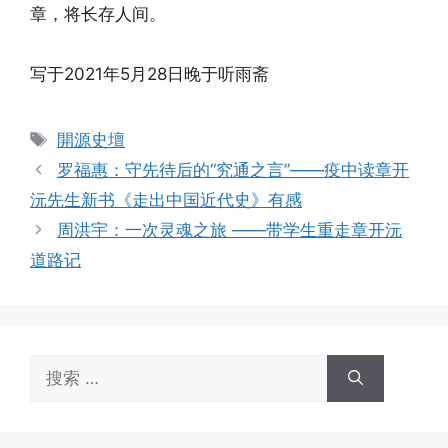
章，将长存人间。
写于2021年5月28日晚于听雨斋
标
開源史壇
签
罗福惠：守先待后的“究通之言”——疫中读章开
沅先生新书《走出中国近代史》有感
周洪宇：一次灵魂之旅 ——带学生重走章开沅
道路记
搜
索：