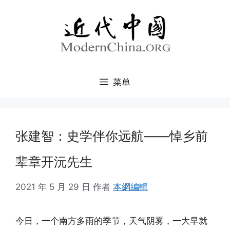
跳
至
内
容
菜单
张建智：史学伴你远航——悼乡前
辈章开沅先生
2021 年 5 月 29 日
作者
本網編輯
今日，一个南方多雨的季节，天气阴雾，一大早就