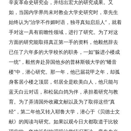
辛亥革命史研究会，并结出宏大的研究成果。又
如，当国内学界尚未对教会大学史研究时，章先生
始终认为“治学不作媚时语，独寻真知启后人”，就着
手对这一具有前瞻性领域，进行了研究。为了对这
方面的研究能取得真正第一手的资料，他毅然辞去
已任了六年多的大学校长的职务，一如“躲进小楼成
一统”，毅然奔赴异国他乡的普林斯顿大学的“蟠音
楼”中，潜心研究。那一年，他已届花甲之年，却孤
身客居小楼之顶层，邻居全是欧美白人，他只能与
蓝天白云对话，和松鼠白鸽为伴，承担着研究与教
育。为了弄清国外收藏文献以及为了取得这些“真
经”，第二年他又转入耶鲁大学，潜心于《贝德士文
献》的阅读与研究。如果以观今日大都取道于比较