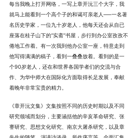
每当我晚上打开网络，一写上章开沅三个大字，我
就马上能看到一个高个子的和谒可亲老人—–一名著
名历史学家，一位九十岁老人，他每天还会从自已
座落在桂子山下的“实斋”书屋，步行到办公室孜孜不
倦地工作着。有一次我到他办公室一座，特意走到
他写得满满的稿子，看到一叠叠放着。看到的是一
个90岁老人，还在和世界各国学者们的交流与合
作、为华中师大在国际化方面取得长足发展，奉献
着晚年非常宝贵的精力。
《章开沅文集》文集按照不同的历史时期以及不同
研究领域而划分，主要涵括他的辛亥革命研究、张
謇研究、思想文化研究、南京大屠杀研究，以及章
先生的随笔、演讲访谈录、所作序言等，全面汇集