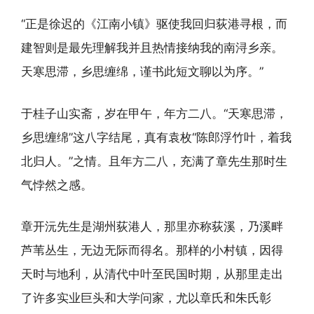
“正是徐迟的《江南小镇》驱使我回归荻港寻根，而
建智则是最先理解我并且热情接纳我的南浔乡亲。
天寒思滞，乡思缠绵，谨书此短文聊以为序。”
于桂子山实斋，岁在甲午，年方二八。“天寒思滞，
乡思缠绵”这八字结尾，真有袁枚“陈郎浮竹叶，着我
北归人。”之情。且年方二八，充满了章先生那时生
气悖然之感。
章开沅先生是湖州荻港人，那里亦称荻溪，乃溪畔
芦苇丛生，无边无际而得名。那样的小村镇，因得
天时与地利，从清代中叶至民国时期，从那里走出
了许多实业巨头和大学问家，尤以章氏和朱氏彰