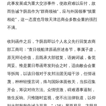
此事发展成为重大交涉事件，使政府难以应付，故
而告诫卞荫昌作为“群商领袖”，应与外国领事“慎重
相处”，这一态度也导致天津总商会多数会董的强烈
不满。
收到函件之后，卞荫昌即以个人名义先行回复农商
部工商司：“查日领船津原函所述各节，事属子虚，
原无辩论价值，且既承大部驳复，语婉词诚，备觉
周妥。惟是曩日尊函寄发到会之时，适由敝会会董
等拆阅，以该日领对于友邦法团无端干涉，任情诬
蔑，种种轻慢言词，殊与国际体面攸关，当拟召集
开会，筹议对待方法。众情愤激，碍难遇事逼制，
致生反响。只惟随时监视，使不出法律轨道，以仰
副大部殷殷告诫之至意。”（16）显而易见，卞荫昌