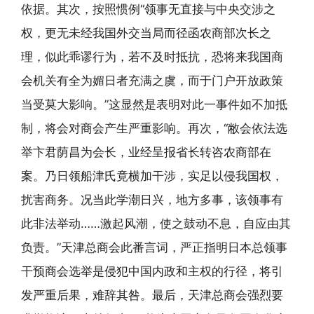
依据。其次，按照惯例“领事无直接与中央交涉之
权，更无未经我国外交当局而径函农商部次长之
理，似此乖谬行为，若不及时抵抗，恐将来我国商
会机关有全为媚日者充满之虞，而于门户开放政策
当受莫大影响。”这显然是表明对此一事件如不加抵
制，将会对商会产生严重影响。再次，“敝会依法选
举卞君荫昌为会长，业经呈报省长转咨农商部在
案。乃日领船津氏竟横加干涉，实足以侵我国权，
扰害商务。况当此学潮日兴，地方多事，该领事有
此非法举动……激起风潮，使之鼓动不息，自应由其
负责。”天津总商会此番言词，严正指明日本总领事
干预商会选举是侵犯中国内政和主权的行径，将引
发严重后果，难辞其咎。最后，天津总商会强烈要