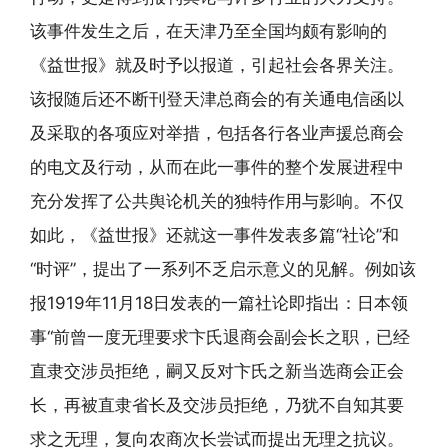
该事件发生之后，在天津乃至全国均颇有影响的
《益世报》就及时予以报道，引起社会各界关注。
该报随后还不断刊登天津总商会的有关通电信函以
及采取的各项应对举措，包括各行各业声援总商会
的电文及行动，从而在此一事件的整个发展进程中
充分发挥了公共舆论机关的独特作用与影响。不仅
如此，《益世报》还就这一事件发表多篇“社论”和
“时评”，提出了一系列不乏启示意义的见解。例如该
报1919年11月18日发表的一篇社论即指出：日本领
事“前曾一度无理要求卞氏退商会副会长之职，已经
直隶交涉员拒绝，嗣又反对卞氏之新当选商会正会
长，再被直隶省长及交涉员拒绝，乃犹不自知其要
求之无理，复向农商次长尝试而提出无理之抗议。