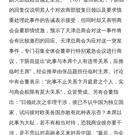
的回复仅说明其人个对农商部驳复日领以及要求慎
重处理此事件的告诫表示接受，但同时却又表明商
会会董群情愤激，预示了天津总商会对这一事件将
会有比较激烈的回应。天津总商会为应对这一突发
事件，专门召集全体会董举行特别紧急会议进行商
议，卞荫昌提出“此事与本席个人有连带关系，应推
临时主席”，经众推举由张品题担任临时主席。讨论
中有会董表示：“此事不止关系卞月庭君之个人，实
与商会权限有莫大关系”，众皆赞成。另有会董指
出：“日领此次之非理干涉，彼已不认中国为独立国
家，试问彼对欧美各国亦敢有此种表示否？本席以
此事为大耻，若不有相当对待，恐我商业彼亦要干
涉，是不啻以对高丽者又来对吾中国。”最后，与会