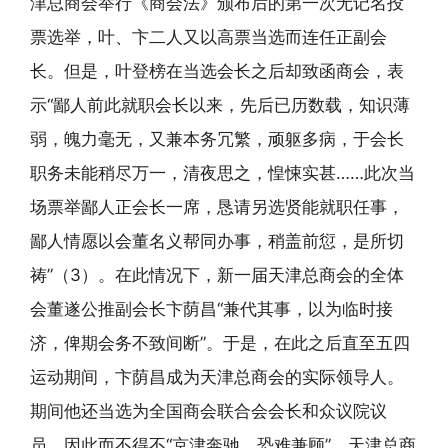
津总商会举行《商会法》颁布后的第一次无记名投
票选举，叶、卞二人又以高票当选而连任正副会
长。但是，叶登榜在当选会长之后却致函商会，表
示“鄙人前此就职会长以来，先后已历数载，知识薄
弱，魄力毫无，又兼本务冗繁，顽躯多病，于会长
职务未能稍尽万一，清夜思之，惶悚实甚……此次当
场票举鄙人正会长一席，恳请另选贤能就职任事，
鄙人情愿以会董名义帮同办事，稍盖前愆，是所切
祷”（3）。在此情况下，新一届天津总商会的全体
会董遂公推副会长卞荫昌“兼代其事，以为临时接
济，俾期会务不致间断”。于是，在此之后直至五四
运动期间，卞荫昌成为天津总商会的实际领导人。
期间他还当选为全国商会联合会会长和众议院议
员，因此而不得不“京津奔驰，恐难兼顾”，天津总商