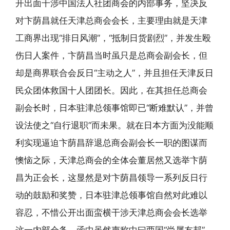
开出面干涉中国法人社团商会的内部事务，坚决反
对卞荫昌就任天津总商会会长，主要理由就是天津
工商界出现“排日风潮”，“抵制日货剧烈”，并发生殴
伤日人案件，卞荫昌当时虽只是总商会副会长，但
却是商界联合会反日“主动之人”，并且担任天津反日
民众团体救国十人团团长。因此，在其担任总商会
副会长时，日本驻津总领事馆即已“断难默认”，并曾
设法使之“自行退职”而未果。就在日本方面为没能顺
利实现逼迫卞荫昌辞退总商会副会长一职的图谋而
懊恼之际，天津总商会的全体会董居然又选举卞荫
昌为正会长，这显然是对卞荫昌领导一系列反日行
动的鼓励和奖赞，日本驻津总领事馆自然对此难以
容忍，不惜公开出面蛮横干涉天津总商会会长选举