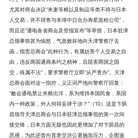
尤其对商会决议“米麦等粮以及制品等类不得与日本
人交易，并不得售与本埠中日合办寿星面粉公司”，
而且还“通电各省商会及登报宣布”等举措，日本驻津
总领事馆甚为恼怒，气急败坏地向天津警察厅去
函，指责总商会“此种行为，有属妨害个人交易之自
由，违反两国通商条约之精神，且阻害两国之国
交，殊属不法”，要求警察厅立即“从严查办”。天津
总商会面对这一指控，义正词严地向警察厅回复：
“敝会通电禁止米粮出洋，系为维持本国民食，系国
内一种政策，外人何得妄肆干涉？”（10）这是卞荫
昌领导天津总商会与日本驻津总领事馆的第一次间
接交锋，日本方面无疑也因此更增加了对卞荫昌的
恶感，为此还曾向直隶交涉公署施加压力，企图逼