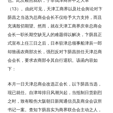
也。此次毅然就职，宁非我津商界中之大幸”
（13）。由此可见，天津工商界以及社会舆论对卞
荫昌之当选为总商会会长不仅给予大力支持，而且
充满殷切期望。然而，就在天津工商界庆幸总商会
会长一职长期空缺无人的难题得以解决，卞荫昌正
式宣布上任三日之后，日本驻津总领事船津辰一郎
却致函农商部次长，强烈反对卞荫昌担任天津总商
会会长，要求农商部令其自行退职。该函内容如
下：
本月一日天津总商会改选正会长，以卞荫昌当选，
现已就任。自津埠排日风潮兴起，当抵制日货剧烈
之时，致有殴伤大阪朝日新闻通信员及商业会议所
书记一案。查知卞荫昌实为商界联合会主动之人，