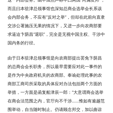
这一内部会务。函中虽然声称中曰两国“尚属友邦”，
而且曰本驻津总领事馆也深知总商会选举会长系该
会内部会务，不应有“反对之举”，但却在此前向直隶
交涉公署施压无果的情况下，又进一步向农商部要
求逼迫卞荫昌“退职”，完全是无视中国主权、干涉中
国内务的行径。
由于日本驻津总领事馆是向农商部提出罢免卞荫昌
的总商会会长职务，所以最早需要应对此一事件的
是作为中央政府机关的农商部。奉谕处理此事的农
商部工商司所采取的具体应对办法包括两个方面的
举措，一方面是函复船津辰一郎：“大意谓商会选举
在商会法范围之内，官厅向不干涉……惟如有逾越范
围举动，自当随时制止。仍请顾念邦交，加以曲谅