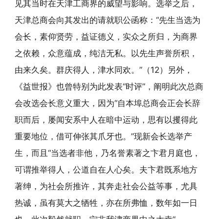
见其当时在天津工商界的威望与影响。选举之后，
天津总商会向其发出的请就职公函称：“先生当选为
会长，素仰贤劳，益证德义，实众之所归，为商界
之依赖，众意蕴成，纯洁无私。以先生声誉所积，
由来久矣。群庆得人，津水同欢。”（12）另外，
《益世报》也曾特别为此发表“时评”，阐明此次总商
会改选会长意义重大，因为“自本埠总商会正会长辞
职而后，屡闻安系中人在暗中运动，思有以攫得此
重要地位，借可伸张其爪牙也。”现新会长选举产
生，而且“当选者非他，乃名誉素著之卞君月庭也，
可谓推举得人，公道自在人心矣。夫卞君既系地方
著绅，为社会所推许，其奔走社会公益等事，尤具
热诚，虽有莫大之牺牲，亦在所弗恤，数年如一日