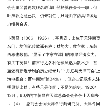
会会董又曾再次联名敦请叶登榜就任会长一职，但
叶辞职之意已决，仍未就任，只能由卞荫昌继续勉
力维持会务。
卞荫昌（1866—1926），字月庭，出生于天津商贾
名门。坊间流传歌谣有称：财势大，数卞家，东韩
西穆也数他。”显示了卞家在津门的雄厚经济实力。
有关卞荫昌生前言行之各种记载虽然为数不少，甚
至还有新近录制的历史纪录片“卞月庭与天津商会”上
海电视台：百年商海”第34集），但这些记载多未注
明原始出处，有些只是传闻，不足为信史。1926年
12月，60岁的卞荫昌在天津总商会会长任上因病去
世（4），总商会会同天津各行商研究所、天津各同