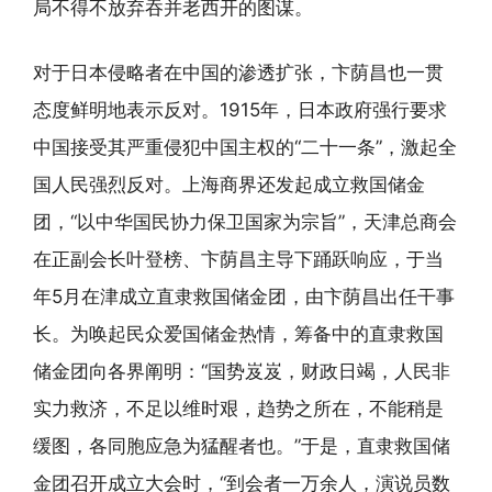
局不得不放弃吞并老西开的图谋。
对于日本侵略者在中国的渗透扩张，卞荫昌也一贯
态度鲜明地表示反对。1915年，日本政府强行要求
中国接受其严重侵犯中国主权的“二十一条”，激起全
国人民强烈反对。上海商界还发起成立救国储金
团，“以中华国民协力保卫国家为宗旨”，天津总商会
在正副会长叶登榜、卞荫昌主导下踊跃响应，于当
年5月在津成立直隶救国储金团，由卞荫昌出任干事
长。为唤起民众爱国储金热情，筹备中的直隶救国
储金团向各界阐明：“国势岌岌，财政日竭，人民非
实力救济，不足以维时艰，趋势之所在，不能稍是
缓图，各同胞应急为猛醒者也。”于是，直隶救国储
金团召开成立大会时，“到会者一万余人，演说员数