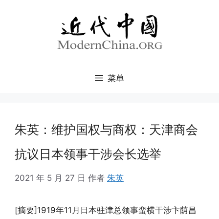
跳
至
内
容
菜单
朱英：维护国权与商权：天津商会
抗议日本领事干涉会长选举
2021 年 5 月 27 日
作者
朱英
[摘要]1919年11月日本驻津总领事蛮横干涉卞荫昌