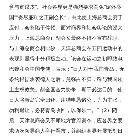
啻与虎谋皮”。社会各界更是强烈要求罢免“媚外辱
国”“丧尽廉耻之正副会长”，由此使上海总商会穷于
应付，会务陷于停顿。面对商界和社会舆论的强大
压力，上海总商会正副会长最终不得不宣布辞职。
与上海总商会相比较，天津总商会在五四运动中的
表现则显得十分积极主动。该会在运动之初即致电
巴黎和会中国专使，表示：“日人对于我国青岛，无
条约根据承袭德人之后，竟强占不归，殊与我国领
土主权攸关。刻全国合力协争，期于必达目的，使
日人将青岛完全归还。用特电恳诸公，力为主张，
勿稍退让，必将青岛收回，以保领土。”（2）随
后，天津总商会又不顾地方官府训令，应各界之要
求两次领导商人举行罢市，并组织商界开展抵制日