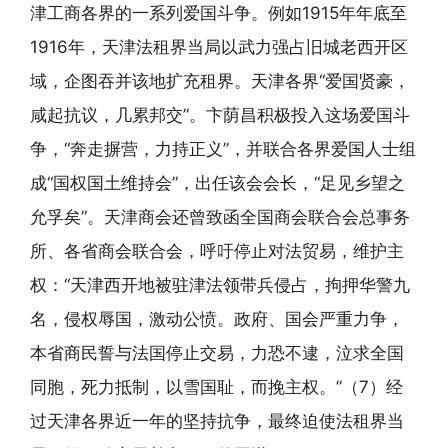
津工商各界的一系列爱国斗争。例如1915年年底至
1916年，天津法租界当局以武力强占旧城老西开区
域，企图吞并该地扩充租界。天津各界“爱国贤豪，
咸起抗议，几累邦交”。卞荫昌积极投入这场爱国斗
争，“奔走摒营，力持正义”，并联合各界爱国人士组
成“国权国土维持会”，出任该会会长，“足见乡望之
允孚矣”。天津商会还曾致函全国商会联合会总事务
所、各省商会联合会，呼吁停止对法贸易，维护主
权：“天津西开地被驻津法领带兵侵占，拘押华警九
名，侵权辱国，激动公愤。政府、国会严重力争，
本省商民誓与法国停止交易，力恐不逮，泣求全国
同胞，死力抵制，以雪国耻，而挽主权。”（7）经
过天津各界近一年的坚持抗争，最终迫使法租界当