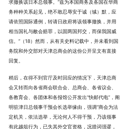
求撤换该日本总领事。“兹为本国商务及各国在华商
务种种关系起见，绝不敢忍辱安于诚（缄）默，应
请依照国际通例，转请日政府将该领事撤换，并用
相当国礼与敝会赔罪，以固两国邦交，而保我国威
信。”（18）然而，从有关史料记载中，并未看到国
务院和外交部对天津总商会的这份公开呈文有直接
回复。
稍后，在得不到官厅及时回应的情况下，天津总商
会又转而向各省商会联合会、总商会、各省议会、
各教育会、各团体和各报馆公开发出“快邮代电”，阐
明驻津日总领事干预会长选举缘由，强调“商会为法
定机关，依法选举，无论何人不得干预，乃该领事
有此越俎行为，已失其外交官资格，况措词强谬，