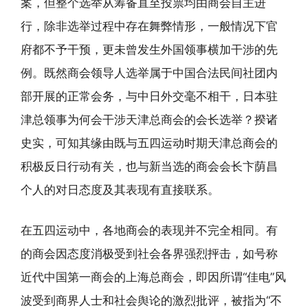
案，但整个选举从筹备直至投票均由商会自主进
行，除非选举过程中存在舞弊情形，一般情况下官
府都不予干预，更未曾发生外国领事横加干涉的先
例。既然商会领导人选举属于中国合法民间社团内
部开展的正常会务，与中日外交毫不相干，日本驻
津总领事为何会干涉天津总商会的会长选举？揆诸
史实，可知其缘由既与五四运动时期天津总商会的
积极反日行动有关，也与新当选的商会会长卞荫昌
个人的对日态度及其表现有直接联系。
在五四运动中，各地商会的表现并不完全相同。有
的商会因态度消极受到社会各界强烈抨击，如号称
近代中国第一商会的上海总商会，即因所谓“佳电”风
波受到商界人士和社会舆论的激烈批评，被指为“不