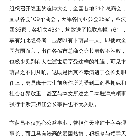
组织召开隆重的追悼大会，全国各地31个总商会，
直隶各县109个商会，天津各同业公会25家，各法
团35家，各机关46处，均致送了挽联哀幛（6），
享有如此隆誉者，显然唯有卞荫昌一人。即使就全
国范围而言，出任各省市总商会会长者数不胜数，
也极少见到有人在逝世后享受这样的礼遇，可见卞
荫昌之不同凡响。这既是因其不幸病逝于会长要职
任上，更是缘于其生前所作所为受到工商界拥戴和
社会各界敬重，甚至与本文所述之日本驻津总领事
强行干涉其担任会长事件也不无关联。
卞荫昌不仅热心公益事业，曾担任天津红十字会理
事长，而且具有较高的爱国热情，积极参与领导天