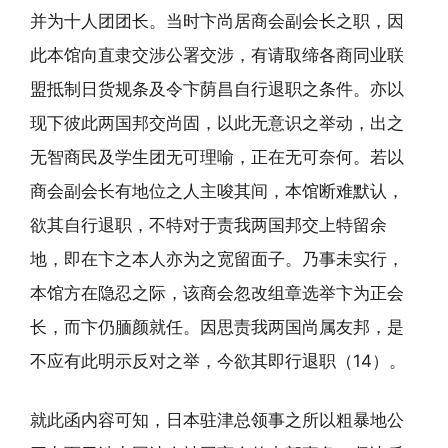
并为十人团团长。当时卞尚居商会副会长之职，因
此本馆向直隶交涉公署交涉，有请取缔各商同业联
盟抵制日货规条及令卞荫昌自行退职之条件。亦以
现下彼此两国邦交尚固，以此无意识之举动，出之
无智商民及学生团无可理喻，正在无可奈何。若以
商会副会长有地位之人主唆其间，本馆断难默认，
欲其自行退职，不特对于责我两国邦交上特留余
地，即在卞之本人亦为之宽留面子。乃事未实行，
本馆方在隐忍之际，该商会忽改组章选举卞为正会
长，而卞仍腼颜就任。因思责我两国尚属友邦，是
不应有此明示反对之举，今欲其即行退职（14）。
就此函内容可知，日本驻津总领事之所以粗暴地公