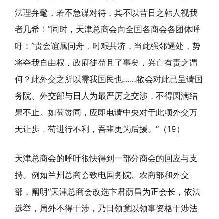
法理弁髦，若不急谋对待，其不以昔日之韩人视我
者几希！”同时，天津总商会向全国各商会各团体呼
吁：“贵会谊属同舟，时艰共济，当此强邻逼处，势
将夺我自由权，政府徒苟且了事矣，兴亡有责之谓
何？此外交之所以需我国民也……敝会对此已呈请国
务院、外交部与日人为最严厉之交涉，不得圆满结
果不止。如荷赞同，应即电请中央对于此项外交万
无让步，苟进行不利，吾辈更为后援。”（19）
天津总商会的呼吁很快得到一部分商会的回应与支
持。例如兰州总商会致电国务院、农商部和外交
部，阐明“天津总商会改选卞君荫昌为正会长，依法
选举，局外不得干涉，乃日领竟以领事资格干涉法