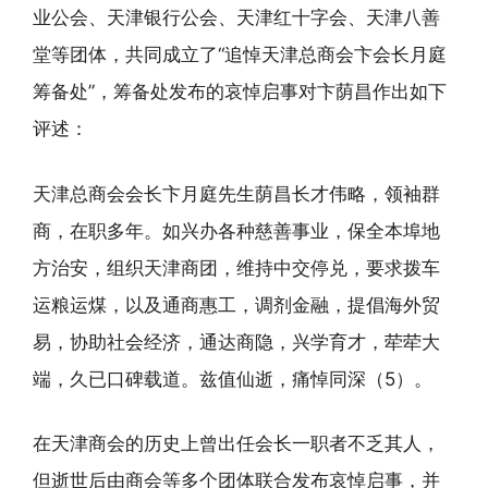
业公会、天津银行公会、天津红十字会、天津八善
堂等团体，共同成立了“追悼天津总商会卞会长月庭
筹备处”，筹备处发布的哀悼启事对卞荫昌作出如下
评述：
天津总商会会长卞月庭先生荫昌长才伟略，领袖群
商，在职多年。如兴办各种慈善事业，保全本埠地
方治安，组织天津商团，维持中交停兑，要求拨车
运粮运煤，以及通商惠工，调剂金融，提倡海外贸
易，协助社会经济，通达商隐，兴学育才，荦荦大
端，久已口碑载道。兹值仙逝，痛悼同深（5）。
在天津商会的历史上曾出任会长一职者不乏其人，
但逝世后由商会等多个团体联合发布哀悼启事，并