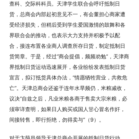
查科、交际科科员。天津学生联合会呼吁抵制日
货，总商会内部起初意见不一，有会董担心商家遭
受经济损失，但稍后受到学生爱国激情的鼓舞和各
界联合会的推动，也表示大力支持并积极予以配
合，接连布置各业商人调查所存日货，制定抵制日
货简章。于是，经过“商会提倡，频频劝勉”，天津商
界抵制日货运动迅速展开，各业纷纷发表抵制日货
宣言，拟订抵货具体办法，“情愿牺牲营业，共救危
亡”。天津总商会还鉴于连年水旱频仍，米粮减收，
议决“自兹之后，凡业米粮各商于售卖大宗米粮，必
须审详查明，如果日人购买或国人甘心冒名作奸，
间接转售，即行拒绝，勿得卖与”（9）。
对于卞荫昌领导天津总商会开展的抵制日货行动，