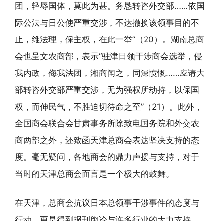
团，轻辱国体，莫此为甚。务恳转咨外交部……依国
际公法与日公使严重交涉，不达撤换该领事目的不
止，维法理，保主权，在此一举”（20）。湖南总商
会也呈文农商部，表示“驻津日领干涉商会选举，侵
我内政，侮我法团，湘商闻之，同深愤慨……应请大
部转咨外交部严重交涉，无为强权所劫持，以保国
权，而伸民气，不胜迫切待命之至”（21）。此外，
全国商会联合会甘肃事务所除致电国务院和外交农
商两部之外，还致函天津总商会表达坚决支持的态
度。毫无疑问，各地商会的鼎力声援与支持，对于
当时的天津总商会而言是一个极大的鼓舞。
在天津，总商会抗议日本总领事干涉事件的态度与
行动，更是得到报刊舆论与许多行业的大力支持。