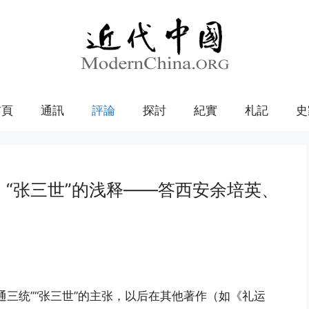
首頁
通訊
評論
探討
紀實
札記
史
、“张三世”的浅释——答西安余培英、
通三统”“张三世”的主张，以后在其他著作（如《礼运