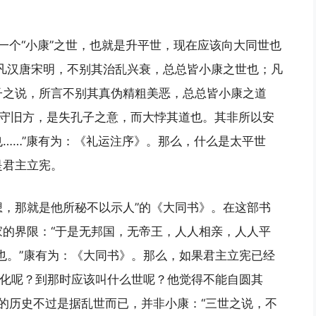
一个“小康”之世，也就是升平世，现在应该向大同世也
凡汉唐宋明，不别其治乱兴衰，总总皆小康之世也；凡
子之说，所言不别其真伪精粗美恶，总总皆小康之道
泥守旧方，是失孔子之意，而大悖其道也。其非所以安
……”康有为：《礼运注序》。那么，什么是太平世
是君主立宪。
，那就是他所秘不以示人”的《大同书》。在这部书
的界限：“于是无邦国，无帝王，人人相亲，人人平
世也。”康有为：《大同书》。那么，如果君主立宪已经
进化呢？到那时应该叫什么世呢？他觉得不能自圆其
年的历史不过是据乱世而已，并非小康：“三世之说，不