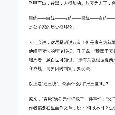
孚甲而出，皆黑，人得加功。故夏为人正，色
黑统——白统——赤统——黑统——白统—
是公羊家的历史循环论。
人们会说：这尽是胡说八道！但是康有为就能
他维新变法的理论根据。孔子说：“殷因于夏
继周者，虽百世可知也。”康有为就根据夏商
守成规，而要因时制宜，要变法！
以上是“通三统”。然而什么叫“张三世”呢？
原来，“春秋”隐公元年记载了一件事情：“
作者偏要在里面作文章，说：“何以不日？远