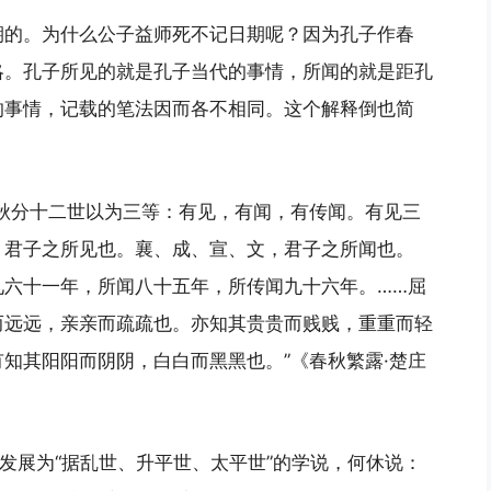
期的。为什么公子益师死不记日期呢？因为孔子作春
略。孔子所见的就是孔子当代的事情，所闻的就是距孔
的事情，记载的笔法因而各不相同。这个解释倒也简
秋分十二世以为三等：有见，有闻，有传闻。有见三
，君子之所见也。襄、成、宣、文，君子之所闻也。
见六十一年，所闻八十五年，所传闻九十六年。……屈
而远远，亲亲而疏疏也。亦知其贵贵而贱贱，重重而轻
知其阳阳而阴阴，白白而黑黑也。”《春秋繁露·楚庄
”发展为“据乱世、升平世、太平世”的学说，何休说：