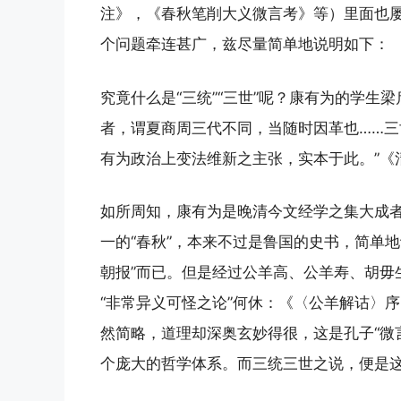
注》，《春秋笔削大义微言考》等）里面也
个问题牵连甚广，兹尽量简单地说明如下：
究竟什么是“三统”“三世”呢？康有为的学生
者，谓夏商周三代不同，当随时因革也……
有为政治上变法维新之主张，实本于此。”《
如所周知，康有为是晚清今文经学之集大成
一的“春秋”，本来不过是鲁国的史书，简单
朝报”而已。但是经过公羊高、公羊寿、胡毋
“非常异义可怪之论”何休：《〈公羊解诂〉
然简略，道理却深奥玄妙得很，这是孔子“微
个庞大的哲学体系。而三统三世之说，便是