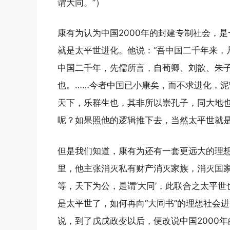
谓大同。”）
康有为认为中国2000年的封建专制社会，是
就是太平世进化。他说：“吾中国二千年来，
中国二千年，先儒所言，自荀卿、刘歆、朱
也。……今者中国已小康矣，而不求进化，
天下，乐群生也，其非所以崇孔子，同大地也
呢？如果照他的逻辑推下去，当然太平世就
但是我们知道，康有为还有一套更远大的理想
里，他主张消灭私有财产消灭家族，消灭国家
等，天下为公，是谓‘大同’，此联合之太平
是太平世了，如何再向“大同书”的理想社会
说，到了戊戌政变以后，便改说中国2000