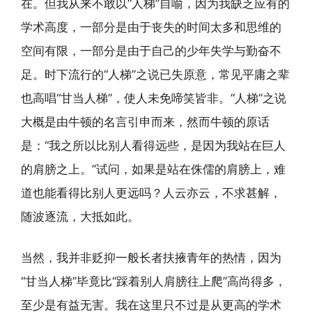
在。但我从来不敢以“人梯”自喻，因为我缺乏应有的
学术高度，一部分是由于丧失的时间太多和思维的
空间有限，一部分是由于自己的少年失学与勤奋不
足。时下流行的“人梯”之说已失原意，常见平庸之辈
也高唱“甘当人梯”，使人未免啼笑皆非。“人梯”之说
大概是由牛顿的名言引申而来，然而牛顿的原话
是：“我之所以比别人看得远些，是因为我站在巨人
的肩膀之上。”试问，如果是站在侏儒的肩膀上，难
道也能看得比别人更远吗？人云亦云，不求甚解，
随波逐流，大抵如此。
当然，我并非贬抑一般长者扶掖青年的热情，因为
“甘当人梯”毕竟比“踩着别人肩膀往上爬”高尚得多，
至少是有益无害。我在这里只不过是从更高的学术