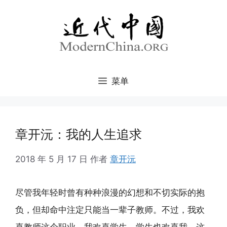
跳
至
内
容
菜单
章开沅：我的人生追求
2018 年 5 月 17 日
作者
章开沅
尽管我年轻时曾有种种浪漫的幻想和不切实际的抱
负，但却命中注定只能当一辈子教师。不过，我欢
喜教师这个职业，我欢喜学生，学生也欢喜我，这