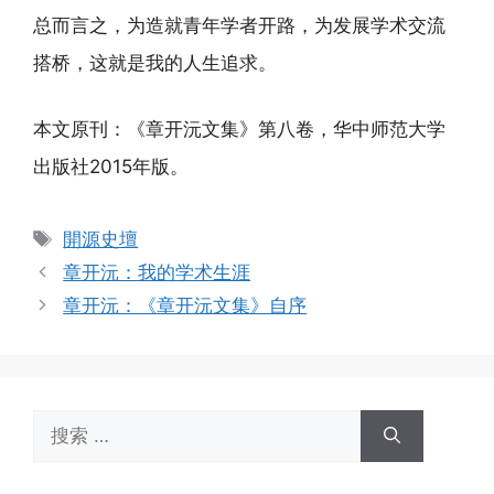
总而言之，为造就青年学者开路，为发展学术交流
搭桥，这就是我的人生追求。
本文原刊：《章开沅文集》第八卷，华中师范大学
出版社2015年版。
标
開源史壇
签
章开沅：我的学术生涯
章开沅：《章开沅文集》自序
搜
索：