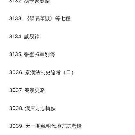
3132. 易學象數論
3133. 《學易筆談》等七種
3134. 談易錄
3135. 張璧將軍別傳
3036. 秦漢法制史論考（日）
3037. 秦漢史略
3038. 漢唐方志輯佚
3039. 天一閣藏明代地方誌考錄