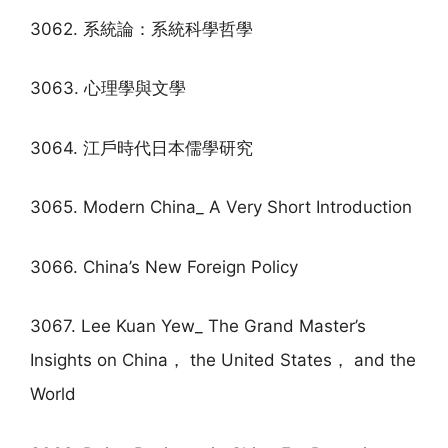
3062. 系統論：系統科學哲學
3063. 心理學與文學
3064. 江戶時代日本儒學研究
3065. Modern China_ A Very Short Introduction
3066. China’s New Foreign Policy
3067. Lee Kuan Yew_ The Grand Master’s
Insights on China， the United States， and the
World