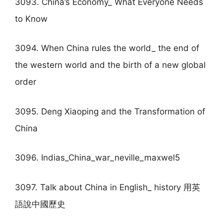
3093. China’s Economy_ What Everyone Needs
to Know
3094. When China rules the world_ the end of
the western world and the birth of a new global
order
3095. Deng Xiaoping and the Transformation of
China
3096. Indias_China_war_neville_maxwel5
3097. Talk about China in English_ history 用英
語說中國歷史