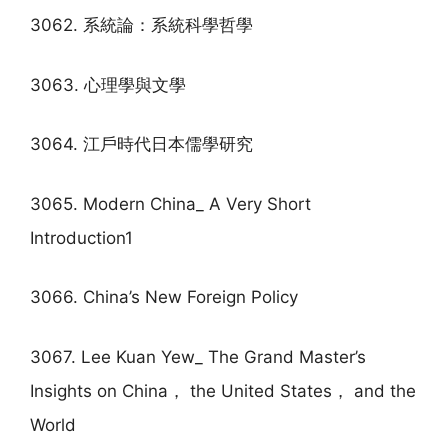
3062. 系統論：系統科學哲學
3063. 心理學與文學
3064. 江戶時代日本儒學研究
3065. Modern China_ A Very Short
Introduction1
3066. China’s New Foreign Policy
3067. Lee Kuan Yew_ The Grand Master’s
Insights on China， the United States， and the
World