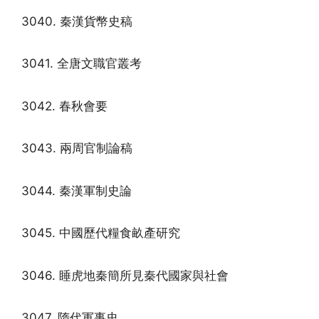
3040. 秦漢貨幣史稿
3041. 全唐文職官叢考
3042. 春秋會要
3043. 兩周官制論稿
3044. 秦漢軍制史論
3045. 中國歷代糧食畝產研究
3046. 睡虎地秦簡所見秦代國家與社會
3047. 隋代軍事史