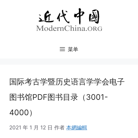
跳
至
内
容
菜单
国际考古学暨历史语言学学会电子
图书馆PDF图书目录（3001-
4000）
2021 年 1 月 12 日
作者
本網編輯