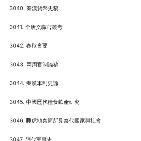
3040. 秦漢貨幣史稿
3041. 全唐文職官叢考
3042. 春秋會要
3043. 兩周官制論稿
3044. 秦漢軍制史論
3045. 中國歷代糧食畝產研究
3046. 睡虎地秦簡所見秦代國家與社會
3047. 隋代軍事史