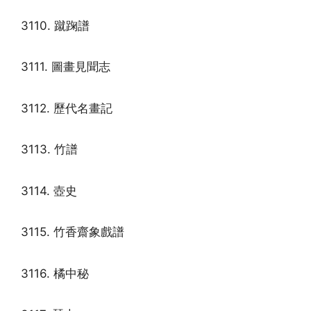
3110. 蹴踘譜
3111. 圖畫見聞志
3112. 歷代名畫記
3113. 竹譜
3114. 壺史
3115. 竹香齋象戲譜
3116. 橘中秘