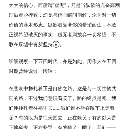
太大的信心。而所谓“虚无”，乃是当纵欲的亢奋高潮
过后虚脱挫败，幻觉与信心瞬间崩解，沦为对一切
价值的麻木形态。纵欲者靠奢侈的希望而生，不敢
正视希望破灭的事实；虚无者则放弃一切希望，不
敢在废墟中有所坚持⑨。
细细观察一下五四时代，亦是如此。周作人在五四
时期曾经说过一段话：
在悲哀中挣扎着正是自然之路。这是与一切生物共
同的路，不过我们意识着罢了。路的终点是死，我
们便挣扎着往那里去……我们谁不坐在敞车上走着
呢？有的以为是往天国去，正在歌哭；有的以为是
下地狱去，正在悲哭；有的醉了，睡了。我们——