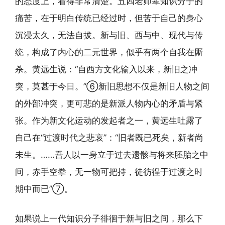
的态度上，看得非常清楚。五四老师辈知识分子的
痛苦，在于明白传统已经过时，但苦于自己的身心
沉浸太久，无法自拔。新与旧、西与中、现代与传
统，构成了内心的二元世界，似乎有两个自我在厮
杀。黄远生说：“自西方文化输入以来，新旧之冲
突，莫甚于今日。”⑥新旧思想不仅是新旧人物之间
的外部冲突，更可悲的是新派人物内心的矛盾与紧
张。作为新文化运动的发起者之一，黄远生吐露了
自己在“过渡时代之悲哀”：“旧者既已死矣，新者尚
未生。……吾人以一身立于过去遗骸与将来胚胎之中
间，赤手空拳，无一物可把持，徒彷徨于过渡之时
期中而已”⑦。
如果说上一代知识分子徘徊于新与旧之间，那么下