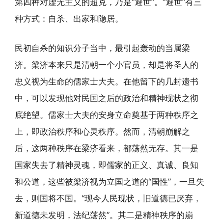
第四种对虚无主义的超克，乃是“避世”。“避世”有三
种方式：自杀、出家和隐居。
民初自杀的知识分子当中，最引起轰动的当属梁
济。梁济本来只是清朝一个小官员，却是将圣人的
忠义视为生命的儒家士大夫。在他留下的几封遗书
中，可以发现他对民国之后的政治和精神现状之彻
底绝望。儒家士大夫的安身立命奠基于两种秩序之
上，即政治秩序和心灵秩序。然而，清朝崩解之
后，这两种秩序在梁济看来，都荡然无存。其一是
国家失去了精神灵魂，即儒家的正义、真诚、良知
和公道，这些被梁济视为立国之道的“国性”，一旦失
去，则国将不国。“现今人民现状，旧道德已厌弃，
新道德未发明，法纪荡然”。其二是精神秩序的崩