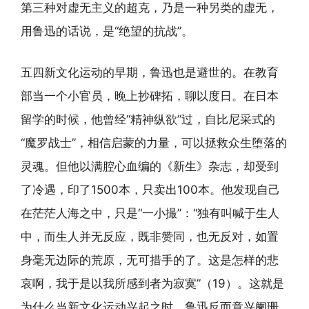
第三种对虚无主义的超克，乃是一种另类的虚无，
用鲁迅的话说，是“绝望的抗战”。
五四新文化运动的早期，鲁迅也是避世的。在教育
部当一个小官员，晚上抄碑拓，聊以度日。在日本
留学的时候，他曾经“精神纵欲”过，自比尼采式的
“魔罗战士”，相信启蒙的力量，可以拯救众生堕落的
灵魂。但他以满腔心血编的《新生》杂志，却受到
了冷遇，印了1500本，只卖出100本。他发现自己
在茫茫人海之中，只是“一小撮”：“独有叫喊于生人
中，而生人并无反应，既非赞同，也无反对，如置
身毫无边际的荒原，无可措手的了。这是怎样的悲
哀啊，我于是以我所感到者为寂寞”（19）。这就是
为什么当新文化运动兴起之时，鲁迅反而意兴阑珊