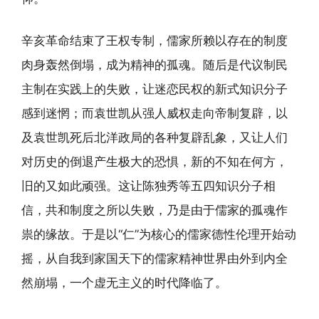
辛亥革命结束了王权专制，儒家所赖以存在的制度
肉身轰然倒塌，成为精神的孤魂。随后是代议制民
主制在实践上的失败，让迷恋民权的新式知识分子
感到迷惘；而袁世凯从强人威权走向帝制复辟，以
及袁世凯死后北洋政局的各种复辟乱象，又让人们
对历史的倒退产生极大的恐惧，新的不知在何方，
旧的又如此顽强。这让陈独秀等五四知识分子相
信，共和制度之所以失败，乃是由于儒家的孤魂作
祟的缘故。于是以“仁”为核心的儒家德性伦理开始动
摇，从自我到家国天下的儒家精神世界由外到内全
然崩塌，一个虚无主义的时代降临了。