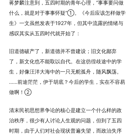
蒋梦麟注意到，五四时期的青年心理，“事事要问做
什么，就是对于事事怀疑”①。《今后应该怎样做学
生》一文虽然发表于1927年，但其中流露的情绪与
感叹其实从五四时代就开始了：
旧道德破产了，新道德并不曾建设；旧文化鄙弃
了，新文化也不能取以自代。在这彷徨歧途中的学
生，好像汪洋大海中的一只无舵孤舟，随风飘荡。
……前途茫茫，伊于胡底？今后的学生，实在不容易
做啊！②
清末民初思想界争论的核心是建立一个什么样的政
治秩序，很少有人讨论人生观的问题，但到了五四
时期，由于人们对社会现状普遍失望，而政治失序