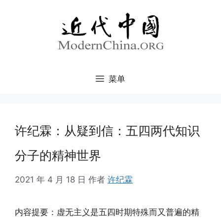
跳
至
内
容
菜单
许纪霖：从疑到信：五四两代知识
分子的精神世界
2021 年 4 月 18 日
作者
许纪霖
内容提要：虚无主义是五四时期特殊而又普遍的精