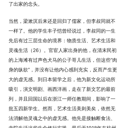
了出家的念头。
当然，梁漱溟后来还是回归了儒家，但李叔同就不
一样了。他的学生丰子恺曾经说过，李叔同的一生
先后有过三层生命的境界：物质生活、艺术生活和
灵魂生活（26）。官宦人家出身的他，在清末民初
的上海滩有过声色犬马的公子哥儿生活，但这些“肉
身的纵欲”，并没有让他内心感到充实，反而产生更
大的虚无感。到日本留学之后，他为新文化运动所
吸引，演文明剧、画西洋画，走在了新文艺的最前
列，并且回国以后在浙江一师任教期间，影响了一
批五四新学生。然而，艺术生活美则美矣，依然无
法消解他灵魂之中的虚无感。他先是接触断食法、
寺院生活这些生命修行实践，最后于1918年在杭州