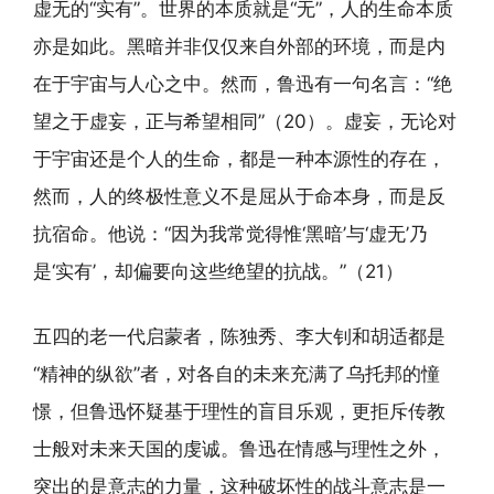
虚无的“实有”。世界的本质就是“无”，人的生命本质
亦是如此。黑暗并非仅仅来自外部的环境，而是内
在于宇宙与人心之中。然而，鲁迅有一句名言：“绝
望之于虚妄，正与希望相同”（20）。虚妄，无论对
于宇宙还是个人的生命，都是一种本源性的存在，
然而，人的终极性意义不是屈从于命本身，而是反
抗宿命。他说：“因为我常觉得惟‘黑暗’与‘虚无’乃
是‘实有’，却偏要向这些绝望的抗战。”（21）
五四的老一代启蒙者，陈独秀、李大钊和胡适都是
“精神的纵欲”者，对各自的未来充满了乌托邦的憧
憬，但鲁迅怀疑基于理性的盲目乐观，更拒斥传教
士般对未来天国的虔诚。鲁迅在情感与理性之外，
突出的是意志的力量，这种破坏性的战斗意志是一