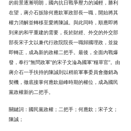
的前景逐漸明朗，國內抗日戰爭壓力的減輕，勝利
在望，蔣介石扳除何應欽軍政部長一職，開始將其
權力消解並轉移至愛將陳誠。與此同時，順應即將
到來的和平重建的需要，長於財經、外交的外交部
部長宋子文以兼代行政院院長一職歸國理政，並旋
即轉正，成為新的政權二把手。最後，全面內戰爆
發，奉行“無問政軍”的宋子文淪為國軍“糧草官”。由
蔣介石一手扶持的陳誠則以稍前軍事委員會撤銷為
契機，徹底接掌何應欽巔峰時期的權位，成為國民
黨政權新的二把手。
關鍵詞：國民黨政權；二把手；何應欽；宋子文；
陳誠；