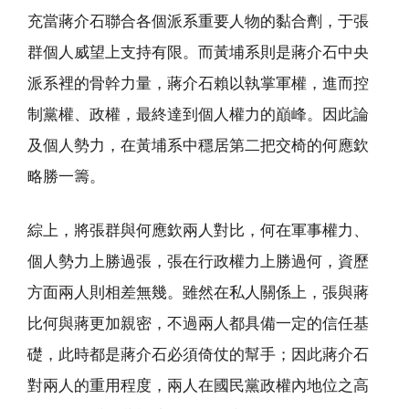
充當蔣介石聯合各個派系重要人物的黏合劑，于張
群個人威望上支持有限。而黃埔系則是蔣介石中央
派系裡的骨幹力量，蔣介石賴以執掌軍權，進而控
制黨權、政權，最終達到個人權力的巔峰。因此論
及個人勢力，在黃埔系中穩居第二把交椅的何應欽
略勝一籌。
綜上，將張群與何應欽兩人對比，何在軍事權力、
個人勢力上勝過張，張在行政權力上勝過何，資歷
方面兩人則相差無幾。雖然在私人關係上，張與蔣
比何與蔣更加親密，不過兩人都具備一定的信任基
礎，此時都是蔣介石必須倚仗的幫手；因此蔣介石
對兩人的重用程度，兩人在國民黨政權內地位之高