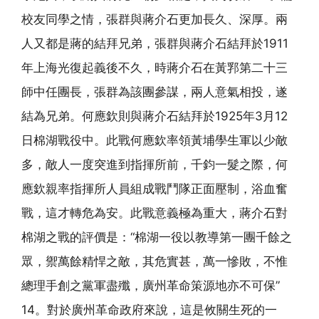
校友同學之情，張群與蔣介石更加長久、深厚。兩
人又都是蔣的結拜兄弟，張群與蔣介石結拜於1911
年上海光復起義後不久，時蔣介石在黃郛第二十三
師中任團長，張群為該團參謀，兩人意氣相投，遂
結為兄弟。何應欽則與蔣介石結拜於1925年3月12
日棉湖戰役中。此戰何應欽率領黃埔學生軍以少敵
多，敵人一度突進到指揮所前，千鈞一髮之際，何
應欽親率指揮所人員組成戰鬥隊正面壓制，浴血奮
戰，這才轉危為安。此戰意義極為重大，蔣介石對
棉湖之戰的評價是：“棉湖一役以教導第一團千餘之
眾，禦萬餘精悍之敵，其危實甚，萬一慘敗，不惟
總理手創之黨軍盡殲，廣州革命策源地亦不可保”
14。對於廣州革命政府來說，這是攸關生死的一