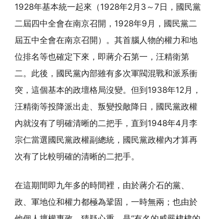
1928年基本統一起來（1928年2月3～7日，國民黨
二屆四中全會在南京召開，1928年9月，國民黨二
屆五中全會在南京召開）。其首腦人物的權力和地
位排名等也確定下來，即蔣介石第一，汪精衛第
二。此後，國民黨內部雖有多次軍閥混戰和派系衝
突，這個基本的政壇格局沒變。但到1938年12月，
汪精衛等投降派出走、叛變投敵降日，國民黨政權
內就沒有了明確清晰的二把手，直到1948年4月李
宗仁當選國民黨政權副總統，國民黨政權內才算再
次有了比較明確的清晰的二把手。
在這期間即九年多的時間裡，由於蔣介石的黨、
政、軍地位和權力都極為鞏固，一時無兩；也由於
他個人擅權專政，猜疑心重，是“有名的威嚴棣棣的