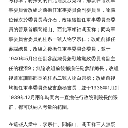
考標準，將探究的目光適度放寬時，那麼在這次軍
事委員會改組之前擔任軍事委員會副委員長，論職
位僅次於委員長蔣介石，改組後擔任軍事委員會委
員的晉系首腦閻錫山、西北軍領袖馮玉祥；同為軍
事委員會委員的桂系一號人物李宗仁；改組前擔任
參謀總長，改組之後擔任軍事委員會委員，並于
1940年5月出任副參謀總長兼戰地黨政委員會副主
任的程潛9；無論改組前後都擔任副參謀總長，改組
後兼軍訓部部長的桂系二號人物白崇禧；改組前後
均擔任軍事委員會秘書廳秘書長，並于1938年1月到
1939年12月兩年時間內一直擔任行政院副院長的張
群，都可以納入考量的範圍。
在這些人當中，李宗仁、閻錫山、馮玉祥三人無疑