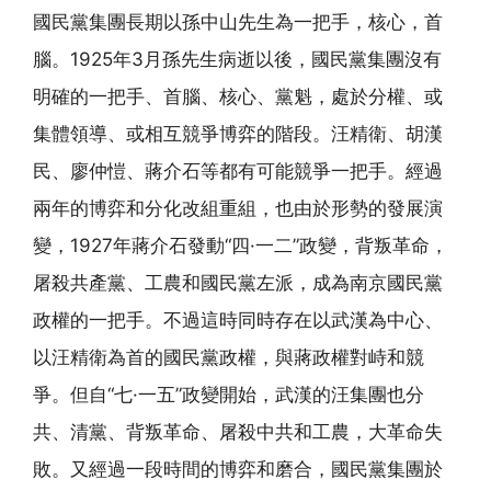
國民黨集團長期以孫中山先生為一把手，核心，首
腦。1925年3月孫先生病逝以後，國民黨集團沒有
明確的一把手、首腦、核心、黨魁，處於分權、或
集體領導、或相互競爭博弈的階段。汪精衛、胡漢
民、廖仲愷、蔣介石等都有可能競爭一把手。經過
兩年的博弈和分化改組重組，也由於形勢的發展演
變，1927年蔣介石發動“四·一二”政變，背叛革命，
屠殺共產黨、工農和國民黨左派，成為南京國民黨
政權的一把手。不過這時同時存在以武漢為中心、
以汪精衛為首的國民黨政權，與蔣政權對峙和競
爭。但自“七·一五”政變開始，武漢的汪集團也分
共、清黨、背叛革命、屠殺中共和工農，大革命失
敗。又經過一段時間的博弈和磨合，國民黨集團於