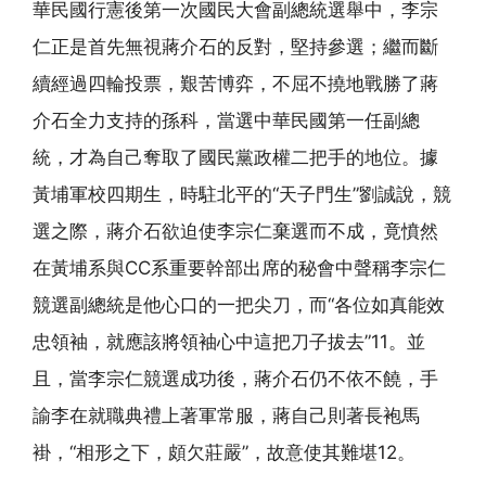
華民國行憲後第一次國民大會副總統選舉中，李宗
仁正是首先無視蔣介石的反對，堅持參選；繼而斷
續經過四輪投票，艱苦博弈，不屈不撓地戰勝了蔣
介石全力支持的孫科，當選中華民國第一任副總
統，才為自己奪取了國民黨政權二把手的地位。據
黃埔軍校四期生，時駐北平的“天子門生”劉誠說，競
選之際，蔣介石欲迫使李宗仁棄選而不成，竟憤然
在黃埔系與CC系重要幹部出席的秘會中聲稱李宗仁
競選副總統是他心口的一把尖刀，而“各位如真能效
忠領袖，就應該將領袖心中這把刀子拔去”11。並
且，當李宗仁競選成功後，蔣介石仍不依不饒，手
諭李在就職典禮上著軍常服，蔣自己則著長袍馬
褂，“相形之下，頗欠莊嚴”，故意使其難堪12。