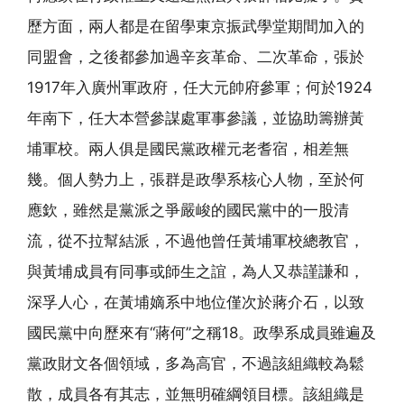
歷方面，兩人都是在留學東京振武學堂期間加入的
同盟會，之後都參加過辛亥革命、二次革命，張於
1917年入廣州軍政府，任大元帥府參軍；何於1924
年南下，任大本營參謀處軍事參議，並協助籌辦黃
埔軍校。兩人俱是國民黨政權元老耆宿，相差無
幾。個人勢力上，張群是政學系核心人物，至於何
應欽，雖然是黨派之爭嚴峻的國民黨中的一股清
流，從不拉幫結派，不過他曾任黃埔軍校總教官，
與黃埔成員有同事或師生之誼，為人又恭謹謙和，
深孚人心，在黃埔嫡系中地位僅次於蔣介石，以致
國民黨中向歷來有“蔣何”之稱18。政學系成員雖遍及
黨政財文各個領域，多為高官，不過該組織較為鬆
散，成員各有其志，並無明確綱領目標。該組織是