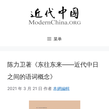
跳
至
内
容
菜单
陈力卫著《东往东来——近代中日
之间的语词概念》
2021 年 3 月 21 日
作者
本網編輯