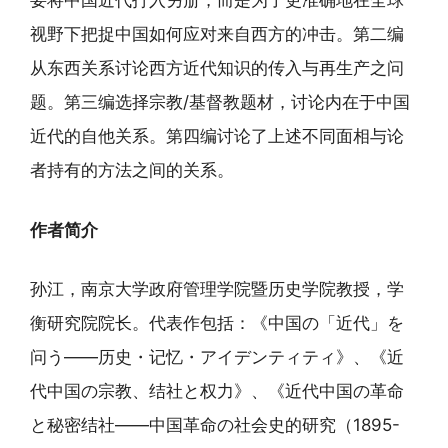
要将中国近代打入另册，而是为了更准确地在全球
视野下把捉中国如何应对来自西方的冲击。第二编
从东西关系讨论西方近代知识的传入与再生产之问
题。第三编选择宗教/基督教题材，讨论内在于中国
近代的自他关系。第四编讨论了上述不同面相与论
者持有的方法之间的关系。
作者简介
孙江，南京大学政府管理学院暨历史学院教授，学
衡研究院院长。代表作包括：《中国の「近代」を
问う——历史・记忆・アイデンティティ》、《近
代中国の宗教、结社と权力》、《近代中国の革命
と秘密结社——中国革命の社会史的研究（1895-