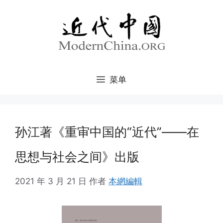
跳
至
内
容
菜单
孙江著《重审中国的“近代”——在
思想与社会之间》出版
2021 年 3 月 21 日
作者
本網編輯