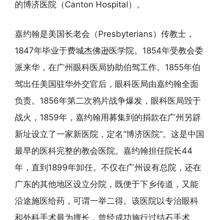
的博济医院（Canton Hospital）。
嘉约翰是美国长老会（Presbyterians）传教士，
1847年毕业于费城杰佛逊医学院。1854年受教会委
派来华，在广州眼科医局协助伯驾工作。1855年伯
驾出任美国驻华外交官后，眼科医局由嘉约翰全面
负责。1856年第二次鸦片战争爆发，眼科医局毁于
战火，1859年，嘉约翰用募集到的捐款在广州另辟
新址设立了一家新医院，定名“博济医院”。这是中国
最早的医科完整的教会医院。嘉约翰担任院长44
年，直到1899年卸任。不仅在广州设有总院，还在
广东的其他地区设立分院，既便于下乡传道，又能
沿途施医给药，可谓一举二得。该医院以专治眼科
和外科手术最为擅长，曾经成功施行过结石手术、