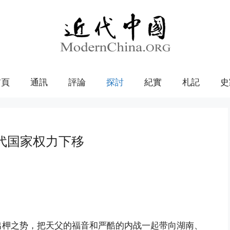
首頁
通訊
評論
探討
紀實
札記
史
代国家权力下移
出柙之势，把天父的福音和严酷的内战一起带向湖南、