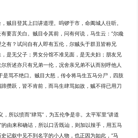
台，贼目登其上曰讲道理。呜锣于市，命阖城人往听。
有要言关白。贼目令其前，问有何说，马生云：“尔纔
理之有？试问自有人即有五伦，尔贼头于群丑皆称兄
妹，是无父子；男女分馆不准见面，是无夫妇；朋友兄
依尔所述亦只有兄弟一伦，况舍亲兄弟不认而别呼他人
于是骂不绝口。贼目大怒，传令将马生五马分尸，四肢
四蹄攒跃，皆不肯前，而马生肆骂如故，贼不得已用刀
含义，所以愤而“肆骂”，为五伦争是非。太平军里“讲道
弟”的由来和确诂，所以口舌既讪，则加以辣手，用五马
史记叙中见不到名字的小人物，也正因为如此，“马