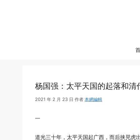
跳
至
内
容
杨国强：太平天国的起落和清
2021 年 2 月 23 日
作者
本網編輯
一
道光三十年，太平天国起广西，而后挟兕虎