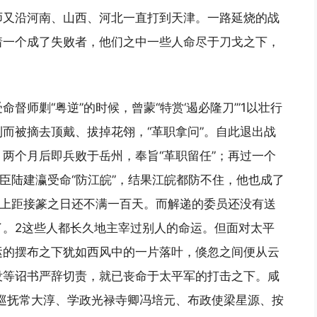
师又沿河南、山西、河北一直打到天津。一路延烧的战
着一个成了失败者，他们之中一些人命尽于刀戈之下，
督师剿“粤逆”的时候，曾蒙“特赏‘遏必隆刀’”1以壮行
而被摘去顶戴、拔掉花翎，“革职拿问”。自此退出战
两个月后即兵败于岳州，奉旨“革职留任”；再过一个
大臣陆建瀛受命“防江皖”，结果江皖都防不住，他也成了
时上距接篆之日还不满一百天。而解递的委员还没有送
了。2这些人都长久地主宰过别人的命运。但面对太平
运的摆布之下犹如西风中的一片落叶，倏忽之间便从云
没等诏书严辞切责，就已丧命于太平军的打击之下。咸
巡抚常大淳、学政光禄寺卿冯培元、布政使梁星源、按