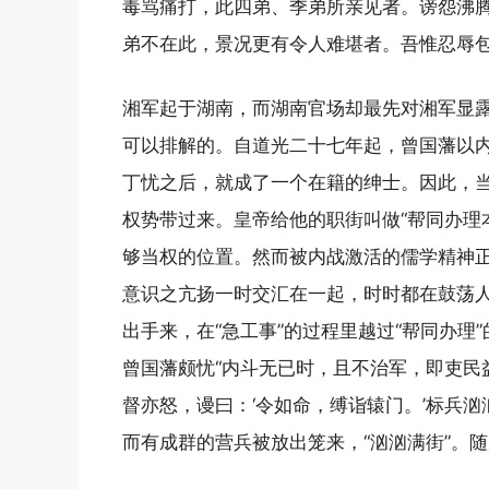
毒骂痛打，此四弟、季弟所亲见者。谤怨沸
弟不在此，景况更有令人难堪者。吾惟忍辱包
湘军起于湖南，而湖南官场却最先对湘军显
可以排解的。自道光二十七年起，曾国藩以内
丁忧之后，就成了一个在籍的绅士。因此，当
权势带过来。皇帝给他的职街叫做“帮同办理
够当权的位置。然而被内战激活的儒学精神
意识之亢扬一时交汇在一起，时时都在鼓荡
出手来，在“急工事”的过程里越过“帮同办
曾国藩颇忧“内斗无已时，且不治军，即吏民
督亦怒，谩曰：‘令如命，缚诣辕门。’标兵汹汹
而有成群的营兵被放出笼来，“汹汹满街”。