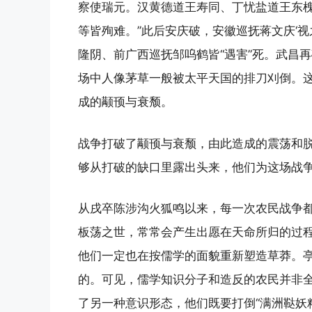
察使瑞元。汉黄德道王寿同、丁忧盐道王东
等皆殉难。”此后安庆破，安徽巡抚蒋文庆‘视
隆阴、前广西巡抚邹呜鹤皆“遇害”死。武昌再
场中人像茅草一般被太平天国的排刀刈倒。
成的颟顸与衰颓。
战争打破了颟顸与衰颓，由此造成的震荡和
够从打破的缺口里露出头来，他们为这场战
从戌卒陈涉沟火狐鸣以来，每一次农民战争
板荡之世，常常会产生出愿在天命所归的过
他们一定也在按儒学的面貌重新塑造草莽。
的。可见，儒学知识分子和造反的农民并非
了另一种意识形态，他们既要打倒“满洲鞑妖