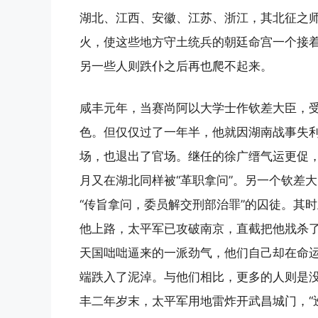
湖北、江西、安徽、江苏、浙江，其北征之
火，使这些地方守土统兵的朝廷命宫一个接
另一些人则跌仆之后再也爬不起来。
咸丰元年，当赛尚阿以大学士作钦差大臣，受命
色。但仅仅过了一年半，他就因湖南战事失利
场，也退出了官场。继任的徐广缙气运更促，
月又在湖北同样被“革职拿问”。另一个钦差
“传旨拿问，委员解交刑部治罪”的囚徒。其
他上路，太平军已攻破南京，直截把他戕杀
天国咄咄逼来的一派劲气，他们自己却在命
端跌入了泥淖。与他们相比，更多的人则是
丰二年岁末，太平军用地雷炸开武昌城门，“