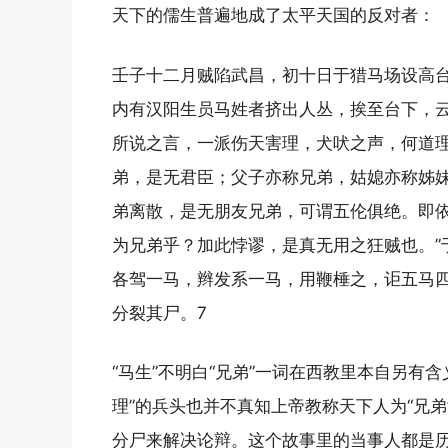
天下的儒生普遍地成了太平天国的反对者：
壬子十二月贼陷武昌，初十日于猎马场设高
内有汉阳生员马姓者挤出人丛，挨至台下，云
所说之言，一派伤天害理，犬吠之声，何道
弟，是无君臣；父子亦称兄弟，姑媳亦称姊
弟离散，是无朋友兄弟，可谓五伦俱绝。即
为兄弟乎？加此悖谬，是真无用之狂贼也。”
各驾一马，辫发系一马，用鞭棰之，讵五马
分裂其尸。7
“马生”不明白“兄弟”一词在西教里本自另有
理”的兵头也并不真知上帝教称天下人为“兄
分尸来解决论辩。这个故事里的当事人都是历