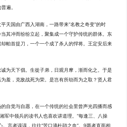
的普遍。
平天国由广西入湖南，一路带来“名教之奇变”的时
身当其冲而纷纷立起，聚集成一个守护传统的群体。东
儒却帕首提刀，一个一个成了杀人的悍将。王定安后来
忠诚为天下倡。生徙子弟，日观月摩，渐而化之。于是
活为羞，克敌战死为荣。是岂有所劫而为之取？贤人君
场的自觉与自愿，在一个传统的社会里曾声光四播而感
，湘军中领兵的读书人也喜欢讲道理。“每逢三、八操
心。言者谆谆，往往“苦口滴杜鹃之血”。9两者直面相