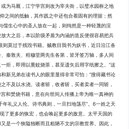
，或为马厩，江宁学宫则改为宰夫衙，以璧水园柝之地
同信仰之间的抵触，其作践之中还包合着固有的理据；然
血污与儒生心中的圣人放在一起，则纯然是一种轻蔑的渲
被放大之后，本以阶级矛盾为内涵的造反便很容易把兵
恨则莫过于残毁书籍。贼教目我书为妖书，近日沿江各
公、秦敦夫、程穆堂两先生各第，皆牙签万轴，多人间
一炬，即用以熏蚊烧茶，甚至遗矢后用字纸擦之。”这
和新兄弟在读书人的眼里显得非常可怕：“搜得藏书论
烧之不及以水浇。读者斩，收者斩，买者卖者一同斩，
学宫和焚烧书籍，意在向世间人传播上帝为唯一真神的
千年礼义人伦、诗书典则，一旦扫地荡尽”。6一姓之天
表现了更多的恢宏，也会唤起更多的敌意。太平天国的
却又是一个狭隘独断而且粗陋不文的宗教世界。因此，