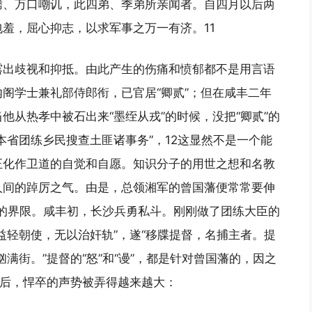
腾、万口嘲讥，此四弟、季弟所亲闻者。自四月以后两
羞，屈心抑志，以求军事之万一有济。11
露出歧视和抑抵。由此产生的伤痛和愤郁都不是用言语
阁学士兼礼部侍郎衔，已官居“卿贰”；但在咸丰二年
他从热孝中被石出来“墨绖从戎”的时候，没把“卿贰”的
本省团练乡民搜查土匪诸事务”，12这显然不是一个能
正化作卫道的自觉和自愿。知识分子的用世之想和名教
人间的踔厉之气。由是，总领湘军的曾国藩便常常要伸
理”的界限。咸丰初，长沙兵勇私斗。刚刚做了团练大臣的
益轻朝使，无以治奸轨”，遂“移牒提督，名捕主者。提
满街。”提督的“怒”和“谩”，都是针对曾国藩的，因之
随后，悍卒的声势被弄得越来越大：