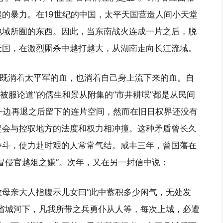
的暴力。在19世纪的中国，太平天国营造人间小天堂
地域所囿的东西。因此，当东南战火连成一片之后，脱
天国，在激烈厮杀中越打越大，从湖南走向长江流域。
下既淌着太平军的血，也淌着自己身上流下来的血。自
“被服论道”的儒生和景从附集的“市井耕氓”都是从民间
一边再退之后留下的连片空间，然而在旧日权界还没有
定会与控驭地方的法度和权力相冲撞。这种矛盾曾长久
争斗，使力赴时艰的人常常气结。咸丰三年，曾国藩在
冒侵官越俎之嫌”。次年，又在另一封信中说：
母亲大人指腹示儿女曰“此中蓄积多少闲气，无处发
省城河下，凡我所带之兵勇仆从人等，每次上城，必遭