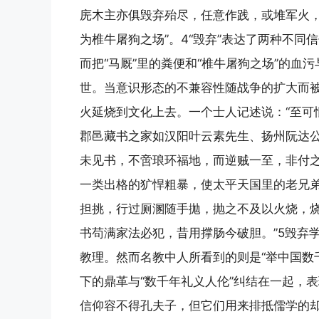
庑木主亦俱毁弃殆尽，任意作践，或堆军火
为椎牛屠狗之场”。4“毁弃”表达了两种不
而把“马厩”里的粪便和“椎牛屠狗之场”的
世。当意识形态的不兼容性随战争的扩大而
火延烧到文化上去。一个士人记述说：“至可
郡邑藏书之家如汉阳叶云素先生、扬州阮达
未见书，不啻琅环福地，而逆贼一至，非付之
一类出格的犷悍粗暴，使太平天国里的老兄弟
担挑，行过厕溷随手拋，抛之不及以火烧，
书苟满家法必犯，昔用撑肠今破胆。”5毁弃
教理。然而名教中人所看到的则是“举中国数
下的鼎革与“数千年礼义人伦”纠结在一起，
信仰容不得孔夫子，但它们用来排抵儒学的