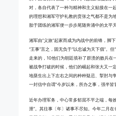
对，各自代表了一种与精神和主义贴接在一起
的理想和湘军守护礼教的贲张之气都不是为
胎于团练的湘军便一步步尾随奔涌中的太平
湘军由“义旅”起家而成为内战中的前锋，脚
“王事”言之，固无负于“以忠诚为天下倡”。但
走来的，10他们为朝廷填补了群溃的败兵在
被战争打破的时候，他们的崛起和张大又一
地蘖生出上下左右之间的种种疑忌、掣肘与
一封信中自谓“今岁以来，所办之事，强半皆
近年办理军务，中心常多郁屈不平之端，每效
泄”。其往事〔年〕诸事不尽知。今年二月在