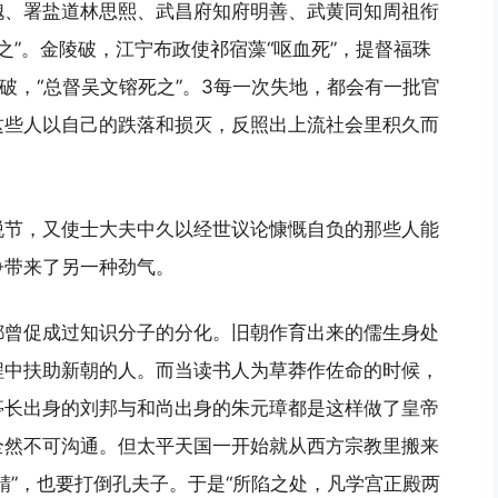
槐、署盐道林思熙、武昌府知府明善、武黄同知周祖衔
之”。金陵破，江宁布政使祁宿藻“呕血死”，提督福珠
破，“总督吴文镕死之”。3每一次失地，都会有一批官
这些人以自己的跌落和损灭，反照出上流社会里积久而
脱节，又使士大夫中久以经世议论慷慨自负的那些人能
争带来了另一种劲气。
都曾促成过知识分子的分化。旧朝作育出来的儒生身处
程中扶助新朝的人。而当读书人为草莽作佐命的时候，
亭长出身的刘邦与和尚出身的朱元璋都是这样做了皇帝
全然不可沟通。但太平天国一开始就从西方宗教里搬来
精”，也要打倒孔夫子。于是“所陷之处，凡学宫正殿两