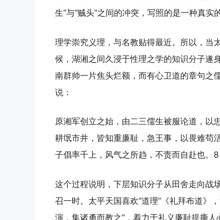
生”与“贼头”之间的冲突，写照的是一种真实
理学崇究义理，与名教贴得最近。所以，当太
候，湖湘之间久浸于性理之学的知识分子遂
南群帅一片焦头烂额，而有心卫道的章句之
说：
原湘军创立之始，由二三儒生被服论道，以
耕氓市井，皆知重廉耻，急王事，以畏难苟
子倡率千上，风气之所趋，不责而自赴也。8
这个过程说明，下层知识分子从田舍走向战
召一时。太平天国喜欢“道理”《礼拜布道》
演，集诸勇而教之”，着力于礼义廉耻提撕人