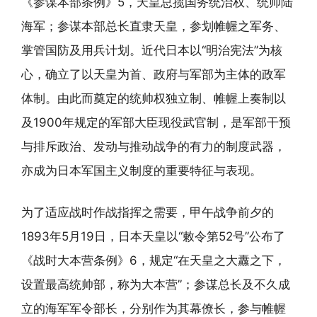
《参谋本部条例》5，天皇总揽国务统治权、统帅陆
海军；参谋本部总长直隶天皇，参划帷幄之军务、
掌管国防及用兵计划。近代日本以“明治宪法”为核
心，确立了以天皇为首、政府与军部为主体的政军
体制。由此而奠定的统帅权独立制、帷幄上奏制以
及1900年规定的军部大臣现役武官制，是军部干预
与排斥政治、发动与推动战争的有力的制度武器，
亦成为日本军国主义制度的重要特征与表现。
为了适应战时作战指挥之需要，甲午战争前夕的
1893年5月19日，日本天皇以“敕令第52号”公布了
《战时大本营条例》6，规定“在天皇之大纛之下，
设置最高统帅部，称为大本营”；参谋总长及不久成
立的海军军令部长，分别作为其幕僚长，参与帷幄