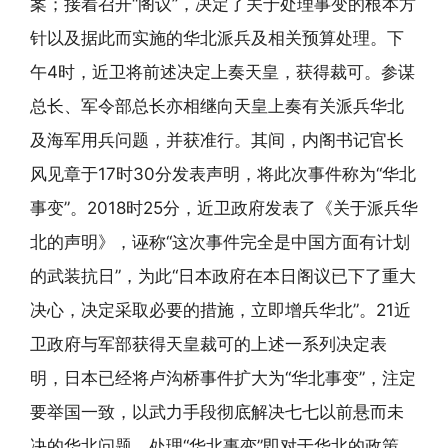
案；接着召开“阁议”，决定了关于处理事变的根本方
针以及据此而实施的华北派兵及相关预算处理。下
午4时，近卫将前述决定上奏天皇，获得裁可。参谋
总长、军令部总长亦相继向天皇上奏有关派兵华北
及海军用兵问题，并获准行。其间，内阁书记官长
风见章于17时30分发表声明，将此次事件称为“华北
事变”。2018时25分，近卫政府发表了《关于派兵华
北的声明》，诬称“这次事件完全是中国方面有计划
的武装抗日”，为此“日本政府在本日阁议已下了重大
决心，决定采取必要的措施，立即增兵华北”。21近
卫政府与军部获得天皇裁可的上述一系列决定表
明，日本已经将卢沟桥事件扩大为“华北事变”，注定
要举国一致，以武力手段彻底解决七七以前悬而未
决的华北问题。处理“华北事变”即对于华北的政策，