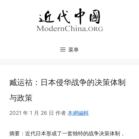
跳
至
内
容
菜单
臧运祜：日本侵华战争的决策体制
与政策
2021 年 1 月 26 日
作者
本網編輯
摘要：近代日本形成了一套独特的战争决策体制，