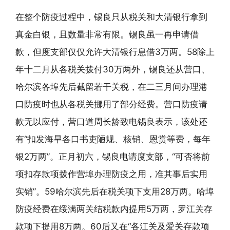
在整个防疫过程中，锡良只从税关和大清银行拿到
真金白银，且数量非常有限。锡良虽一再申请借
款，但度支部仅仅允许大清银行息借3万两。58除上
年十二月从各税关拨付30万两外，锡良还从营口、
哈尔滨各埠先后截留若干关税，在二三月间办理港
口防疫时也从各税关挪用了部分经费。营口防疫请
款无以应付，营口道周长龄致电锡良表示，该处还
有“扣发海旱各口书吏陋规、核销、恩赏等费，每年
银2万两”。正月初六，锡良电请度支部，“可否将前
项扣存款项拨作营埠办理防疫之用，准其事后实用
实销”。59哈尔滨先后在税关项下支用28万两。哈埠
防疫经费在绥满两关结税款内提用5万两，罗江关存
款项下提用8万两。60后又在“各江关及爱关存款项