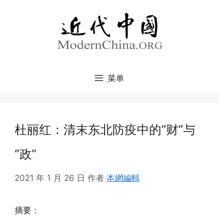
跳
至
内
容
菜单
杜丽红：清末东北防疫中的“财”与
“政”
2021 年 1 月 26 日
作者
本網編輯
摘要：