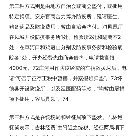
第二种方式则是由地方自治会或商会垫付，或挪用
特定捐项。安东官商合力筹办防疫所，延请医生、
购备药品及防疫费用，暂由自治会垫付。71凤凰厅
在凤城开设防疫事务所1处、检验所2处和隔离室2
处，在草河口和鸡冠山分别设防疫事务所和检验病
院各1处，开办经费先由商会借垫，电请拨官银
4000元。72庄河用作防疫经费的车捐款拨尽后，电
请“可否于征存正税中暂挪，并案报领归垫”。73怀
德县开设防疫所，以及延医配药等款，“均暂由屠捐
项下挪用，容后具领”。74
第三种方式是在统税局和经征局项下垫发。吉林巡
抚就表示，吉林经费“由附近之统税、经征两局项下