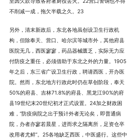
至因欠款导致各府署厨役罢火。22营口警饷也不得
不削减一成，拖欠半载之久。23
另外，清末新政后，东北各地虽创设卫生行政机
构，但除奉天、营口、哈尔滨等城市外，其他府县
医院无几，西医寥寥，药品器械匮乏，实际无力应
付防疫之重任，必须借助于东北之外的力量。1905
年之后，东三省广设卫生行政，聘请西医，开办医
院。然而，东北地方行政此时仍在草创阶段，奉天
50%的府县、吉林71.8%的府县、黑龙江90%的府
县19世纪末20世纪初才正式设置。24加之财政困
难，“防疫病院之出于预计外者无论矣，即普通病
院，办者亦寥若晨星，进而求之隔离所，足资仓卒
改用者尤鲜”。25各地缺乏西医，中医盛行。这些中