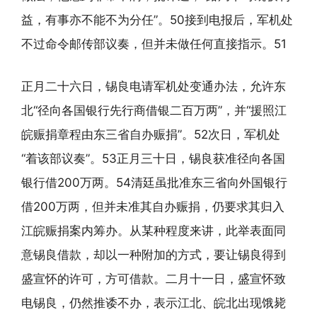
益，有事亦不能不为分任”。50接到电报后，军机处
不过命令邮传部议奏，但并未做任何直接指示。51
正月二十六日，锡良电请军机处变通办法，允许东
北“径向各国银行先行商借银二百万两”，并“援照江
皖赈捐章程由东三省自办赈捐”。52次日，军机处
“着该部议奏”。53正月三十日，锡良获准径向各国
银行借200万两。54清廷虽批准东三省向外国银行
借200万两，但并未准其自办赈捐，仍要求其归入
江皖赈捐案内筹办。从某种程度来讲，此举表面同
意锡良借款，却以一种附加的方式，要让锡良得到
盛宣怀的许可，方可借款。二月十一日，盛宣怀致
电锡良，仍然推诿不办，表示江北、皖北出现饿毙