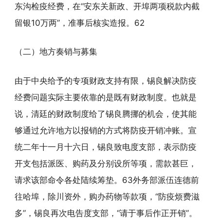
东沟检疫经费，在“安东关新政、开埠两项税款内截
留银10万两”，准事后核实造报。62
（二）地方奏销与募集
由于中央给予的专项财政支持有限，锡良解决防疫
经费问题实际主要依靠的是既有财政制度。也就是
说，清廷的财政制度给了锡良腾挪的机会，使其能
够通过允许地方以报销的方式将防疫开销冲账。宣
统二年十一月十六日，锡良致电度支部，表示防疫
开支包括派医、购药及分别设所等项，需款甚巨，
请求该部命令各处陆续筹垫。63外务部派伍连德前
往哈埠，除川资外，购办药物等款项，“防疫烦费滋
多”，锡良再次电告度支部，“请于事后作正开销”。