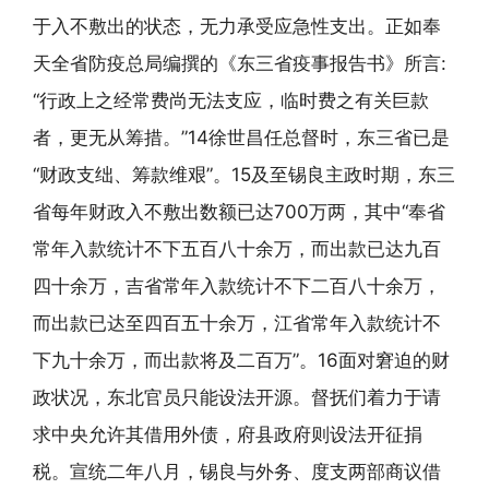
于入不敷出的状态，无力承受应急性支出。正如奉
天全省防疫总局编撰的《东三省疫事报告书》所言:
“行政上之经常费尚无法支应，临时费之有关巨款
者，更无从筹措。”14徐世昌任总督时，东三省已是
“财政支绌、筹款维艰”。15及至锡良主政时期，东三
省每年财政入不敷出数额已达700万两，其中“奉省
常年入款统计不下五百八十余万，而出款已达九百
四十余万，吉省常年入款统计不下二百八十余万，
而出款已达至四百五十余万，江省常年入款统计不
下九十余万，而出款将及二百万”。16面对窘迫的财
政状况，东北官员只能设法开源。督抚们着力于请
求中央允许其借用外债，府县政府则设法开征捐
税。宣统二年八月，锡良与外务、度支两部商议借