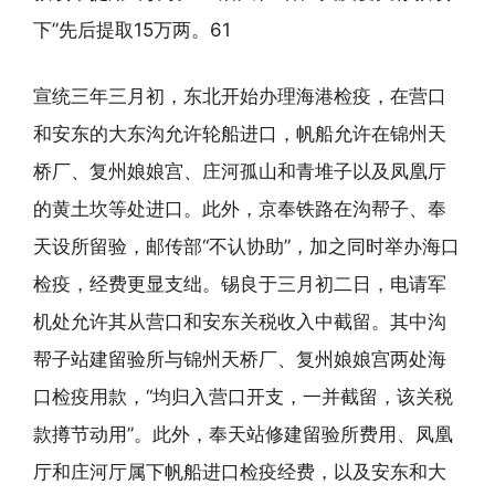
下”先后提取15万两。61
宣统三年三月初，东北开始办理海港检疫，在营口
和安东的大东沟允许轮船进口，帆船允许在锦州天
桥厂、复州娘娘宫、庄河孤山和青堆子以及凤凰厅
的黄土坎等处进口。此外，京奉铁路在沟帮子、奉
天设所留验，邮传部“不认协助”，加之同时举办海口
检疫，经费更显支绌。锡良于三月初二日，电请军
机处允许其从营口和安东关税收入中截留。其中沟
帮子站建留验所与锦州天桥厂、复州娘娘宫两处海
口检疫用款，“均归入营口开支，一并截留，该关税
款撙节动用”。此外，奉天站修建留验所费用、凤凰
厅和庄河厅属下帆船进口检疫经费，以及安东和大