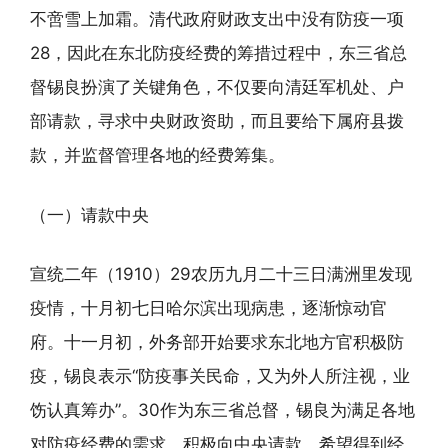
不啻雪上加霜。清代政府财政支出中没有防疫一项
28，因此在东北防疫经费的筹措过程中，东三省总
督锡良扮演了关键角色，不仅要向清廷军机处、户
部请款，寻求中央财政资助，而且要给下属府县拨
款，并监督管理各地的经费筹集。
（一）请款中央
宣统二年（1910）29农历九月二十三日满洲里发现
疫情，十月初七日哈尔滨出现病患，逐渐惊动官
府。十一月初，外务部开始要求东北地方官积极防
疫，锡良表示“防疫事关民命，又为外人所注视，业
饬认真筹办”。30作为东三省总督，锡良为满足各地
对防疫经费的需求，积极向中央请款，希望得到经