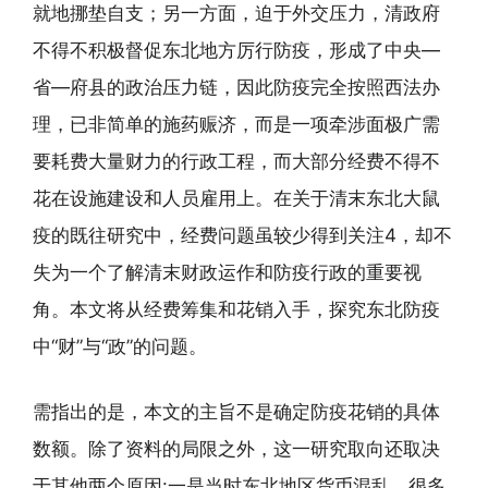
就地挪垫自支；另一方面，迫于外交压力，清政府
不得不积极督促东北地方厉行防疫，形成了中央—
省—府县的政治压力链，因此防疫完全按照西法办
理，已非简单的施药赈济，而是一项牵涉面极广需
要耗费大量财力的行政工程，而大部分经费不得不
花在设施建设和人员雇用上。在关于清末东北大鼠
疫的既往研究中，经费问题虽较少得到关注4，却不
失为一个了解清末财政运作和防疫行政的重要视
角。本文将从经费筹集和花销入手，探究东北防疫
中“财”与“政”的问题。
需指出的是，本文的主旨不是确定防疫花销的具体
数额。除了资料的局限之外，这一研究取向还取决
于其他两个原因:一是当时东北地区货币混乱，很多