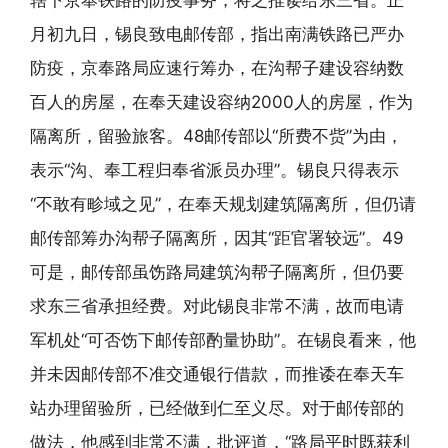
辖下京奉铁路的防疫事务，将之推诿给东三省。正
月初九日，锡良致电邮传部，指出南满铁路已严办
防疫，京奉路局应速行筹办，在沟帮子建设容纳数
百人的房屋，在奉天建设容纳2000人的房屋，作为
隔离所，留验旅客。48邮传部以“所费不赀”为由，
表示“沟、奉工程归奉省派员办理”。锡良只得表示
“不敢有畛域之见”，在奉天规划建筑隔离所，但仍请
邮传部筹办沟帮子隔离所，因其“距官署较远”。49
可是，邮传部虽饬路局建筑沟帮子隔离所，但仍要
求东三省承担经费。对此锡良非常不满，故而电请
军机处“可否饬下邮传部酌量协助”。在锡良看来，他
并未因邮传部不准交通银行借款，而推诿在奉天车
站办理留验所，已经做到仁至义尽。对于邮传部的
做法，他感到非常不满，批评道，“路局平时既获利