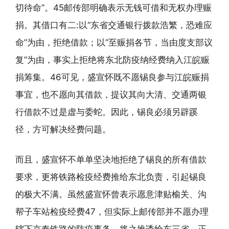
切待命”。45邮传部明确表示无钱可借和无权办理赈
捐。其借口有二:以“东省交通银行拨款浩繁，恐难应
命”为由，拒绝借款；以“至赈捐各节，当由度支部议
复”为由，事实上拒绝将东北防疫纳经费纳入江皖赈
捐筹集。46可见，盛宣怀既不愿锡良参与江皖赈捐
事宜，也不愿向其借款，提议其向大清、交通两银
行借款不过是虚与委蛇。因此，锡良必须另辟蹊
径，方可解决经费问题。
而且，盛宣怀不单单坚决地拒绝了锡良的所有借款
要求，更将铁路检疫经费推给东北负责，引起锡良
的极大不满。虽然盛宣怀曾表示愿意津贴榆关、沟
帮子车站检疫经费47，但实际上邮传部并不愿办理