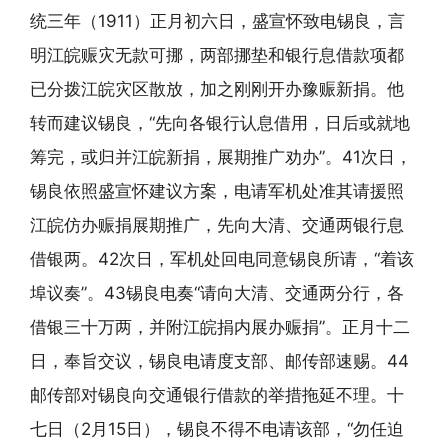
统三年（1911）正月初六日，盛宣怀致电锡良，言
明江皖赈灾无款可挪，两部挪垫和银行息借款项都
已分拨江皖灾区散放，加之刚刚开办豫赈新捐。他
转而建议锡良，“先向各银行认息借用，日后或就地
筹完，或归并江皖新捐，展期推广劝办”。41次日，
锡良依照盛宣怀建议方案，电请军机处准其请援照
江皖仿办赈捐展期推广，先向大清、交通两银行息
借银两。42次日，军机处回电同意锡良所请，“着该
埠议奏”。43锡良电奏“请向大清、交通两分行，各
借银三十万两，并附江皖捐内展办赈捐”。正月十二
日，奉旨交议，锡良电请度支部、邮传部速赐。44
邮传部对锡良向交通银行借款的举措拖延不理。十
七日（2月15日），锡良不得不电请该部，“勿任迫