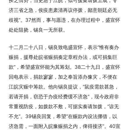
揆之情势，当更急于江皖，似可援案请拨五成，专
济三省之急，俟疫患肃清再议停拨，鄙意朝廷必无
歧视”。37然而，事与愿违，在办理过程中，盛宣怀
处处阻挠，锡良一无所获。
十二月二十八日，锡良致电盛宣怀，表示“惟有奏办
赈捐，援尊处皖省赈捐奏定章程办法，或可捐集巨
款”，希望盛宣怀能为其筹划。38二十九日，盛宣怀
回电表示，捐款寥寥，加之奉旨添办豫灾，不便在
江皖灾赈中筹款。他向锡良提议，“鼠疫需款甚急，
若请开捐，窃恐于办疫经费缓不济急”，现今政府非
常重视防疫，如拨款不敷，可据实奏请加拨，“谅无
不允”。39锡良回复，希望“在赈款内设法挪借，以
济急需，一面附入皖豫赈捐之内，俾得接济”。40宣