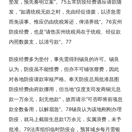
垫发，预先奏明立案”。75五常防疫经费遇应请款随
发，“如遇统税无款之时，先由经征借拨，以济急需
而免误事。惟应仍由统税筹还，俾清界线”。76宾州
防疫经费，也是“请饬宾州统税局在于统税、经征款
内照数拨支，以清亏款”。77
防疫经费多为垫付，事先需得到锡良的许可。锡良
认为，防疫虽不能惜费，但亦不可铺张靡费，因此
对各地防疫请款审核严格。奉天防疫总局批准昌图
防疫经费由府款挪用，但当地“仅度支司发商铜元息
款一万余元，刻无他款”，故而请示“可否即将前项息
款全数备用，以解眉急”。78锡良认为该地刚刚办理
防疫，就马上截留生息款1万余元，实属浪费，未予
批准。79法库组织临时防疫会，预算城乡每月需银