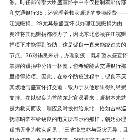
源。时任邮传部大臣盛宣怀手中不仅控制着邮传部
和交通银行35，还管理着救灾赈济的专项经费——
江皖赈捐。29尤其是盛宣怀以办理江皖赈捐为由，
奏准将其他赈捐都停办了，因此东北必须在江皖赈
捐项下才能得到资助，这是锡良一直未能绕过去的
节点。36对锡良来讲，办理防疫，既希望从盛宣怀
掌握的赈捐中分得一杯羹，也希望能从交通银行那
里借得款项。因此，在整个防疫过程中，锡良不厌
其烦地与盛宣怀打交道，致力于从他那里得到经费
支持。在以锡良为首的东北官员看来，赈捐本来就
是为救灾而设，理应及时拨付给东北。恰如吉林巡
抚陈昭常在给锡良的电文所表示的那样，朝廷办理
赈捐无非为救灾起见，“三省疫患亦与巨灾无异，且