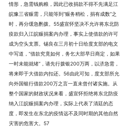
情形，急需钱购粮，因此已收捐款不得不先满足江
皖豫三省赈需，只能等到“赈务稍松，捐有成数”之
时，再分缓急酌拨。55盛宣怀坚决不允许将东北防
疫款归入江皖赈捐案内办理，事实上使借款的许可
成为空头支票。锡良在三月初十日给度支部的电文
中写道，“借款究竟如何，务乞大部早日商定，如果
一时未能就绪”，请先行拨银200万两，以济急需，
将来即于大借款内扣还。56由此可知，度支部所允
向外国银行借款200万之言一直未曾付诸实施。从
整个国家的财政状况来看，盛宣怀拒绝将东北防疫
纳入江皖赈捐案内办理，实际上代表了清廷的态
度，即发生在东北的疫情远不及同时期的其他自然
灾害的危害大。57