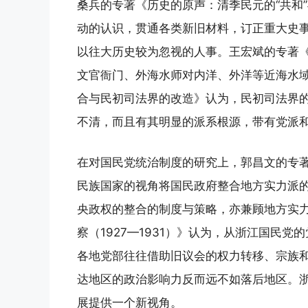
桑兵的专著《历史的原声：清季民元的“共和
动的认识，贯通各类新旧材料，订正重大史
以往大历史较为忽视的人事。王宏斌的专著
文官衙门、外海水师对内洋、外洋等近海水
合与民初司法界的改造》认为，民初司法界
不清，而且有其明显的派系根源，带有党派
在对国民党统治制度的研究上，郭昌文的专著《
民族国家的视角将国民政府整合地方实力派
央政权的整合的制度与策略，亦兼顾地方实
察（1927—1931）》认为，从浙江国民
各地党部往往借助旧议会的权力转移、宗族
达地区的政治影响力反而远不如落后地区。浙
展提供一个新视角。