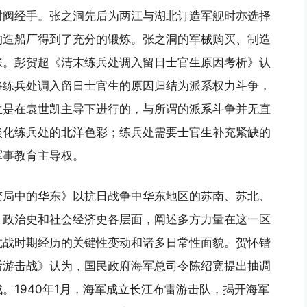
财阀经手。张之洞先后为两江与湖北订造军舰时亦选择
的造船厂得到了充分的锻炼。张之洞的军械购买、制造
张。彭贺超《清末练兵处调入留日士官生原因考析》认
将练兵处调入留日士官生的原因归结为派系权力斗争，
生是在袁世凯主导下进行的，与所谓的派系斗争并无直
淡化练兵处的北洋色彩；练兵处需要士官生补充紧缺的
军事教育主导权。
变局中的华东》以抗日战争中华东地区的苏南、苏北、
、政治史和社会经济史各层面，阐述多方力量在这一区
抗战时期经历的关键性变动和诸多日常性面貌。贺怀锴
后游击战》认为，国民政府海军总司令陈绍宽提出抽调
。1940年1月，海军成立长江布雷游击队，揭开海军