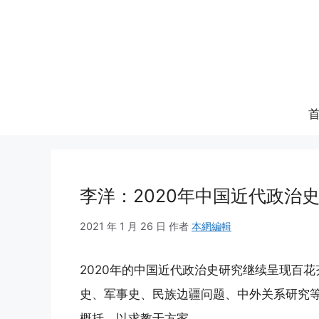
跳
至
内
容
李洋：2020年中国近代政治
2021 年 1 月 26 日
作者
本網編輯
2020年的中国近代政治史研究继续呈现百
史、军事史、民族边疆问题、中外关系研究
概括，以求教于方家。