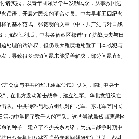
念”付诸实践，以青年团领导学生发动民众，从事救国运
纪念话语，开展对民众的革命动员。中共早期五四纪念
阐释的基本范式。张德明的文章《中国共产党与对日战
》指出：抗战胜利后，中共各解放区都进行了抗战损失与日
问题处理的话语权，但仍最大程度地处置了日本战犯与
爆发，导致很多遗留问题未能妥善解决，部分问题直到
年北方会议与中共的华北建军尝试》认为，临时中央于
主义”，在北方发动游击战争，建立红军。华北党组织在
游击队。中共特科与地方组织对西北军、东北军等国民
抗日活动中掌握了数千人的军队。这些尝试虽然都遭遇挫
革命的种子，建立了不少关系网络，为抗日战争时期中
《抗日战争期间八路军弹药来源问题研究》认为，战斗