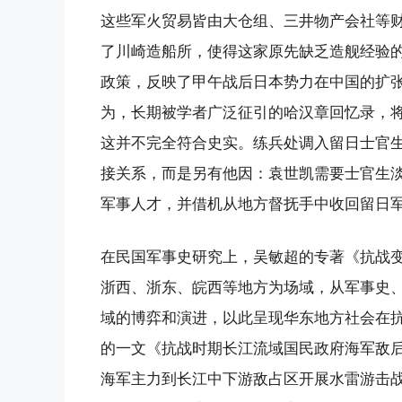
这些军火贸易皆由大仓组、三井物产会社等
了川崎造船所，使得这家原先缺乏造舰经验
政策，反映了甲午战后日本势力在中国的扩
为，长期被学者广泛征引的哈汉章回忆录，
这并不完全符合史实。练兵处调入留日士官
接关系，而是另有他因：袁世凯需要士官生
军事人才，并借机从地方督抚手中收回留日
在民国军事史研究上，吴敏超的专著《抗战
浙西、浙东、皖西等地方为场域，从军事史
域的博弈和演进，以此呈现华东地方社会在
的一文《抗战时期长江流域国民政府海军敌
海军主力到长江中下游敌占区开展水雷游击战