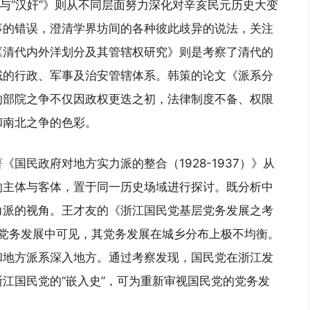
”与“汉奸”》则从不同层面努力深化对辛亥民元历史大变
事的错误，澄清学界坊间的各种彼此歧异的说法，关注
《清代内外洋划分及其管辖权研究》则是考察了清代的
域的行政、军事及治安管辖体系。韩策的论文《派系分
的部院之争不仅因政权更迭之初，法律制度不备、权限
和南北之争的色彩。
国民政府对地方实力派的整合（1928-1937）》从
的主体与客体，置于同一历史场域进行探讨。既分析中
力派的视角。王才友的《浙江国民党基层党务发展之考
党的党务发展中可见，其党务发展在城乡分布上极不均衡。
和地方派系深入地方。通过考察发现，国民党在浙江发
江国民党的“嵌入史”，可为重新审视国民党的党务发