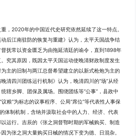
重，2020年的中国近代史研究依然延续了这一特点。
运动后江南驻防的恢复与重建》认为，太平天国战争结
督抚常以资金匮乏为由拖延清廷的谕令，直到1898年
复。究其原因，既因太平天国运动使晚清财政制度发生
射为主的旧制与两江总督希望建立的以新式枪炮为主的
晚清四川团练运行机制》认为，晚清四川的“场”从经
统辖乡脚、团保及属场。围绕团练等“公事”，县政中
“议粮”为标志的议事程序、公局“席位”等代表性人事保
式的体制机制，含纳并汲取社会中的人力、经济、代表
得以运行。吉辰的《张之洞督鄂时期的军械购买、制造
备因为张之洞大量购买日械的情况下变为德、日混杂。