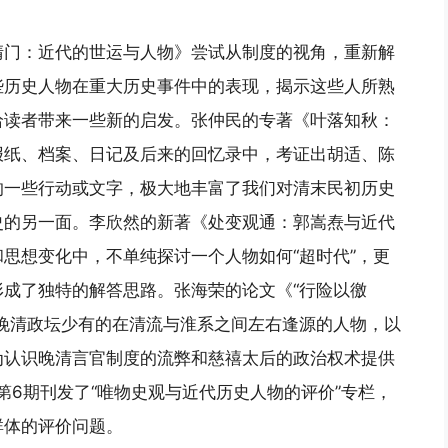
清门：近代的世运与人物》尝试从制度的视角，重新解
些历史人物在重大历史事件中的表现，揭示这些人所熟
给读者带来一些新的启发。张仲民的专著《叶落知秋：
报纸、档案、日记及后来的回忆录中，考证出胡适、陈
的一些行动或文字，极大地丰富了我们对清末民初历史
史的另一面。李欣然的新著《处变观通：郭嵩焘与近代
思想变化中，不单纯探讨一个人物如何“超时代”，更
成了独特的解答思路。张海荣的论文《“行险以徼
晚清政坛少有的在清流与淮系之间左右逢源的人物，以
为认识晚清言官制度的流弊和慈禧太后的政治权术提供
第6期刊发了“唯物史观与近代历史人物的评价”专栏，
群体的评价问题。