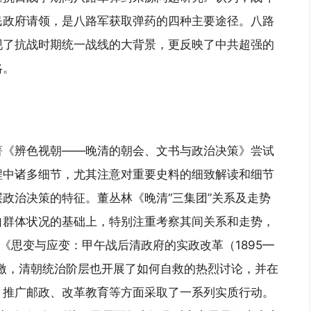
民政府请领，是八路军获取弹药的四种主要途径。八路
现了抗战时期统一战线的大背景，更反映了中共超强的
略。
著《辨色视朝——晚清的朝会、文书与政治决策》尝试
程中诸多细节，尤其注意对重要史料的细致解读和细节
政治决策的特征。董丛林《晚清“三集团”关系及走势
自群体状况的基础上，特别注重考察其间关系和走势，
《思变与应变：甲午战后清政府的实政改革（1895—
刺激，清朝统治阶层也开展了如何自救的热烈讨论，并在
、推广邮政、改革教育等方面采取了一系列实质行动。