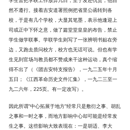
学生暂把学联工作放弃几日，至于发还仇货，他自
然不遵行。接着吉安道署照例把省里公函转到各
校，于是有几个学校，大显其笔墨，表示他逢迎上
司或正中下怀之意，做了篇堂堂皇皇的布告，禁止
学生做学联事。学联学生则写了一张辨明书贴在旁
边，又跑去质问校方，校方也无话可说。但也有学
生见到官场与教员都不赞成来干这种运动，真个缩
得不出了（《团吉安特支报告》，一九二五年十月
五日；《江西革命历史文件汇集》，一九二三至一
九二六年，225页。有一定改写）。
因此所谓“中心拓展于地方”经常只是敷衍之事、胡乱
之事和一时之事，而地方影响中心却可能是经常发
生之事。这些影响大致表现在：一是胡适、李大